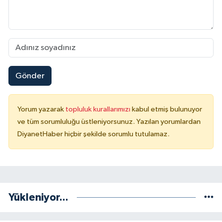
Konya Müftülüğü
Kütahya Müftülüğü
Malatya Müftülüğü
Gönder
Manisa Müftülüğü
Yorum yazarak
topluluk kurallarımızı
kabul etmiş bulunuyor
Mardin Müftülüğü
ve tüm sorumluluğu üstleniyorsunuz. Yazılan yorumlardan
DiyanetHaber hiçbir şekilde sorumlu tutulamaz.
Mersin Müftülüğü
Muğla Müftülüğü
Muş Müftülüğü
Yükleniyor...
Nevşehir Müftülüğü