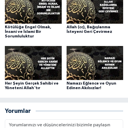
Karaman Müftülüğü
Kars Müftülüğü
Kötülüğe Engel Olmak,
Allah (cc), Bağışlanma
İnsani ve İslami Bir
İsteyeni Geri Çevirmez
Sorumluluktur
Kastamonu Müftülüğü
Kayseri Müftülüğü
Kilis Müftülüğü
Kırıkkale Müftülüğü
Her Şeyin Gerçek Sahibi ve
Namazı Eğlence ve Oyun
Yöneteni Allah'tır
Edinen Akılsızlar!
Kırklareli Müftülüğü
Kırşehir Müftülüğü
Yorumlar
Kocaeli Müftülüğü