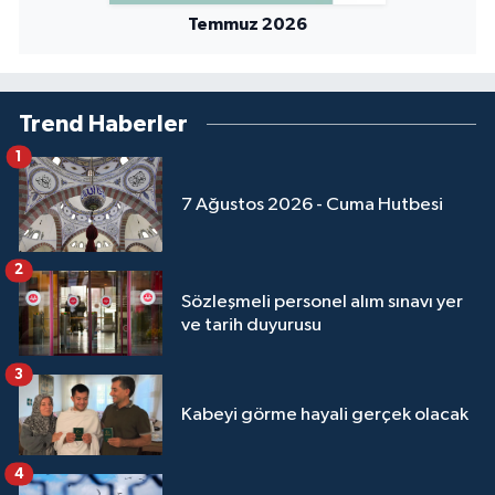
Sivas Müftülüğü
Temmuz 2026
Şanlıurfa Müftülüğü
Trend Haberler
Şırnak Müftülüğü
1
Tekirdağ Müftülüğü
7 Ağustos 2026 - Cuma Hutbesi
Tokat Müftülüğü
2
Trabzon Müftülüğü
Sözleşmeli personel alım sınavı yer
ve tarih duyurusu
Tunceli Müftülüğü
3
Uşak Müftülüğü
Kabeyi görme hayali gerçek olacak
Van Müftülüğü
4