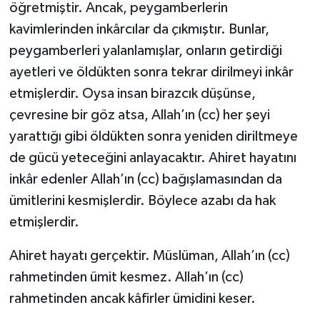
öğretmiştir. Ancak, peygamberlerin
kavimlerinden inkârcılar da çıkmıştır. Bunlar,
Bitlis Müftülüğü
Sağlık
peygamberleri yalanlamışlar, onların getirdiği
Bolu Müftülüğü
Makaleler
ayetleri ve öldükten sonra tekrar dirilmeyi inkâr
etmişlerdir. Oysa insan birazcık düşünse,
Burdur Müftülüğü
Ekonomi
çevresine bir göz atsa, Allah’ın (cc) her şeyi
yarattığı gibi öldükten sonra yeniden diriltmeye
Bursa Müftülüğü
Duyurular
de gücü yeteceğini anlayacaktır. Ahiret hayatını
inkâr edenler Allah’ın (cc) bağışlamasından da
Çanakkale Müftülüğü
Podcast
ümitlerini kesmişlerdir. Böylece azabı da hak
Çankırı Müftülüğü
Bilim, Teknoloji
etmişlerdir.
Çorum Müftülüğü
Biyografiler
Ahiret hayatı gerçektir. Müslüman, Allah’ın (cc)
rahmetinden ümit kesmez. Allah’ın (cc)
Denizli Müftülüğü
Diyanet TV
rahmetinden ancak kâfirler ümidini keser.