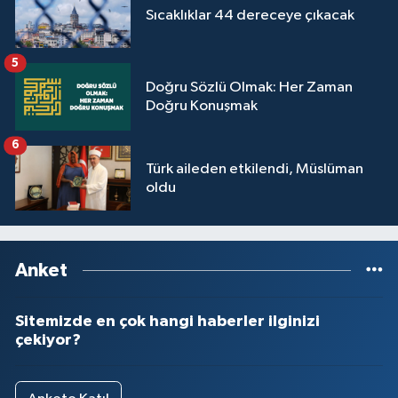
Sıcaklıklar 44 dereceye çıkacak
Yalova Müftülüğü
5
Yozgat Müftülüğü
Doğru Sözlü Olmak: Her Zaman
Doğru Konuşmak
Zonguldak Müftülüğü
6
Türk aileden etkilendi, Müslüman
oldu
Anket
Sitemizde en çok hangi haberler ilginizi
çekiyor?