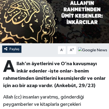
Ardahan Müftülüğü
Kudüs
Hutbeler
Artvin Müftülüğü
Kurban
DİYANET AKADEMİ
Aydın Müftülüğü
Mukabele
DİYANET GENÇLİK
Balıkesir Müftülüğü
Peygamberimizin Hayatı
DİYANET RADYO/TV
Paylaş
-
+
A
A
Bartın Müftülüğü
Ramazan
DEPREM
A
llah’ın âyetlerini ve O’na kavuşmayı
inkâr edenler -işte onlar- benim
Batman Müftülüğü
Sahabeler
Dünya
rahmetimden ümitlerini kesmişlerdir ve onlar
Bayburt Müftülüğü
Zekat
Eğitim
için acı bir azap vardır. (Ankebût, 29/23)
Bilecik Müftülüğü
Kültür-Sanat
Allah (cc) insanları yaratmış, gönderdiği
peygamberler ve kitaplarla gerçekleri
Bingöl Müftülüğü
Aile