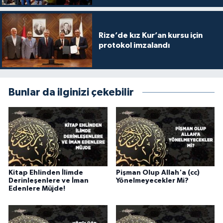
Gümüşhane Müftülüğü
Hakkari Müftülüğü
Rize’de kız Kur’an kursu için
protokol imzalandı
Hatay Müftülüğü
Iğdır Müftülüğü
Bunlar da ilginizi çekebilir
Isparta Müftülüğü
İstanbul Müftülüğü
İzmir Müftülüğü
Kitap Ehlinden İlimde
Pişman Olup Allah'a (cc)
Derinleşenlere ve İman
Yönelmeyecekler Mi?
Kahramanmaraş Müftülüğü
Edenlere Müjde!
Karabük Müftülüğü