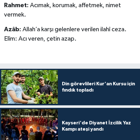
Diyarbakır Müftülüğü
İhtida Haberleri
Rahmet:
Acımak, korumak, affetmek, nimet
vermek.
Düzce Müftülüğü
YAŞAM
Azâb:
Allah’a karşı gelenlere verilen ilahî ceza.
Edirne Müftülüğü
Elîm: Acı veren, çetin azap.
Elazığ Müftülüğü
Erzincan Müftülüğü
Erzurum Müftülüğü
Din görevlileri Kur'an Kursu için
fındık topladı
Eskişehir Müftülüğü
Gaziantep Müftülüğü
Kayseri'de Diyanet İzcilik Yaz
Kampı ateşi yandı
Giresun Müftülüğü