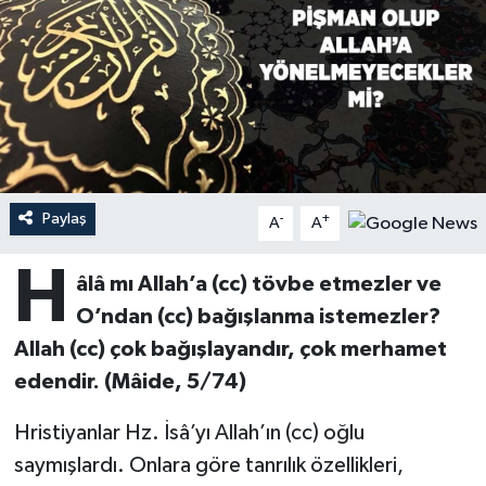
Ardahan Müftülüğü
Kudüs
Hutbeler
Artvin Müftülüğü
Kurban
DİYANET AKADEMİ
Aydın Müftülüğü
Mukabele
DİYANET GENÇLİK
Balıkesir Müftülüğü
Peygamberimizin Hayatı
DİYANET RADYO/TV
Paylaş
-
+
A
A
Bartın Müftülüğü
Ramazan
DEPREM
H
âlâ mı Allah’a (cc) tövbe etmezler ve
O’ndan (cc) bağışlanma istemezler?
Batman Müftülüğü
Sahabeler
Dünya
Allah (cc) çok bağışlayandır, çok merhamet
Bayburt Müftülüğü
Zekat
Eğitim
edendir. (Mâide, 5/74)
Bilecik Müftülüğü
Kültür-Sanat
Hristiyanlar Hz. İsâ’yı Allah’ın (cc) oğlu
saymışlardı. Onlara göre tanrılık özellikleri,
Bingöl Müftülüğü
Aile