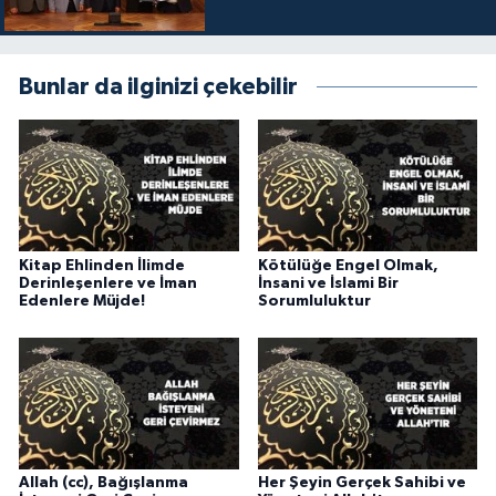
Gümüşhane Müftülüğü
Hakkari Müftülüğü
Bunlar da ilginizi çekebilir
Hatay Müftülüğü
Iğdır Müftülüğü
Isparta Müftülüğü
Kitap Ehlinden İlimde
Kötülüğe Engel Olmak,
Derinleşenlere ve İman
İnsani ve İslami Bir
İstanbul Müftülüğü
Edenlere Müjde!
Sorumluluktur
İzmir Müftülüğü
Kahramanmaraş Müftülüğü
Karabük Müftülüğü
Allah (cc), Bağışlanma
Her Şeyin Gerçek Sahibi ve