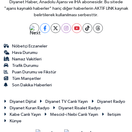
Diyanet Haber, Anadolu Ajansı ve İHA abonesidir. Bu sitede
"ajans kaynaklı haberler" hariç diğer haberlerin AKTİF LİNK kaynak
belirtilerek kullanılması serbesttir.
Nöbetçi Eczaneler
Hava Durumu
Namaz Vakitleri
Trafik Durumu
Puan Durumu ve Fikstür
Tüm Manşetler
Son Dakika Haberleri
Diyanet Dijital
Diyanet TV Canlı Yayın
Diyanet Radyo
Diyanet Kuran Radyo
Diyanet Risalet Radyo
Kabe Canlı Yayın
Mescid-i Nebi Canlı Yayın
İletişim
Künye