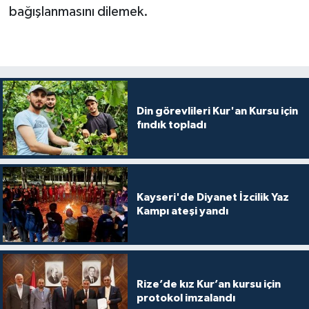
Diyarbakır Müftülüğü
İhtida Haberleri
bağışlanmasını dilemek.
Düzce Müftülüğü
YAŞAM
Edirne Müftülüğü
Elazığ Müftülüğü
Din görevlileri Kur'an Kursu için
fındık topladı
Erzincan Müftülüğü
Erzurum Müftülüğü
Kayseri'de Diyanet İzcilik Yaz
Kampı ateşi yandı
Eskişehir Müftülüğü
Gaziantep Müftülüğü
Rize’de kız Kur’an kursu için
Giresun Müftülüğü
protokol imzalandı