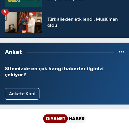
Yalova Müftülüğü
6
Türk aileden etkilendi, Müslüman
Yozgat Müftülüğü
oldu
Zonguldak Müftülüğü
Anket
Sitemizde en çok hangi haberler ilginizi
çekiyor?
Ankete Katıl