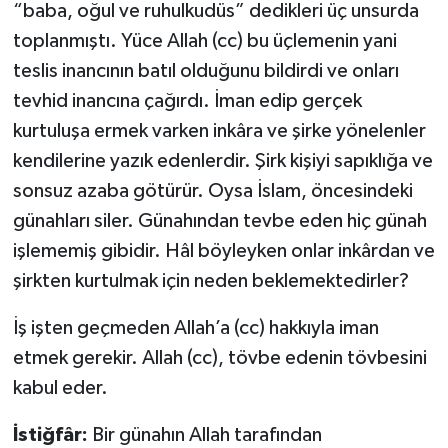
“baba, oğul ve ruhulkudüs” dedikleri üç unsurda
toplanmıştı. Yüce Allah (cc) bu üçlemenin yani
Bitlis Müftülüğü
Sağlık
teslis inancının batıl olduğunu bildirdi ve onları
Bolu Müftülüğü
Makaleler
tevhid inancına çağırdı. İman edip gerçek
kurtuluşa ermek varken inkâra ve şirke yönelenler
Burdur Müftülüğü
Ekonomi
kendilerine yazık edenlerdir. Şirk kişiyi sapıklığa ve
sonsuz azaba götürür. Oysa İslam, öncesindeki
Bursa Müftülüğü
Duyurular
günahları siler. Günahından tevbe eden hiç günah
işlememiş gibidir. Hâl böyleyken onlar inkârdan ve
Çanakkale Müftülüğü
Podcast
şirkten kurtulmak için neden beklemektedirler?
Çankırı Müftülüğü
Bilim, Teknoloji
İş işten geçmeden Allah’a (cc) hakkıyla iman
Çorum Müftülüğü
Biyografiler
etmek gerekir. Allah (cc), tövbe edenin tövbesini
kabul eder.
Denizli Müftülüğü
Diyanet TV
İstiğfâr:
Bir günahın Allah tarafından