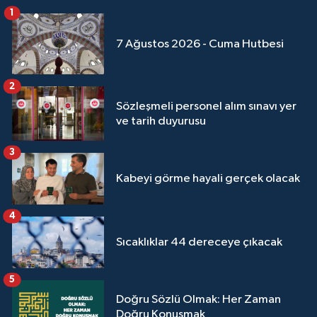
Sivas Müftülüğü
1
Şanlıurfa Müftülüğü
7 Ağustos 2026 - Cuma Hutbesi
Şırnak Müftülüğü
2
Sözleşmeli personel alım sınavı yer
Tekirdağ Müftülüğü
ve tarih duyurusu
Tokat Müftülüğü
3
Kabeyi görme hayali gerçek olacak
Trabzon Müftülüğü
4
Tunceli Müftülüğü
Sıcaklıklar 44 dereceye çıkacak
Uşak Müftülüğü
5
Van Müftülüğü
Doğru Sözlü Olmak: Her Zaman
Doğru Konuşmak