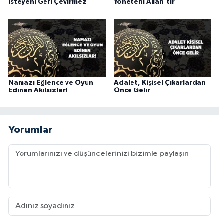
İsteyeni Geri Çevirmez
Yöneteni Allah'tır
Karaman Müftülüğü
Kars Müftülüğü
Kastamonu Müftülüğü
Namazı Eğlence ve Oyun
Adalet, Kişisel Çıkarlardan
Kayseri Müftülüğü
Edinen Akılsızlar!
Önce Gelir
Kilis Müftülüğü
Yorumlar
Kırıkkale Müftülüğü
Kırklareli Müftülüğü
Kırşehir Müftülüğü
Kocaeli Müftülüğü