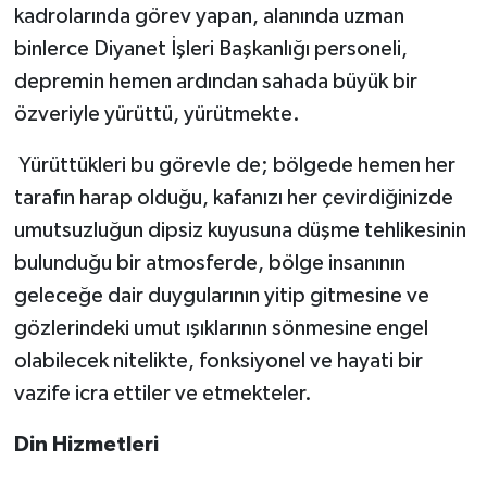
kadrolarında görev yapan, alanında uzman
Konya Müftülüğü
binlerce Diyanet İşleri Başkanlığı personeli,
depremin hemen ardından sahada büyük bir
Kütahya Müftülüğü
özveriyle yürüttü, yürütmekte.
Malatya Müftülüğü
Yürüttükleri bu görevle de; bölgede hemen her
tarafın harap olduğu, kafanızı her çevirdiğinizde
Manisa Müftülüğü
umutsuzluğun dipsiz kuyusuna düşme tehlikesinin
bulunduğu bir atmosferde, bölge insanının
Mardin Müftülüğü
geleceğe dair duygularının yitip gitmesine ve
Mersin Müftülüğü
gözlerindeki umut ışıklarının sönmesine engel
olabilecek nitelikte, fonksiyonel ve hayati bir
Muğla Müftülüğü
vazife icra ettiler ve etmekteler.
Muş Müftülüğü
Din Hizmetleri
Nevşehir Müftülüğü