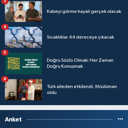
3
Kabeyi görme hayali gerçek olacak
4
Sıcaklıklar 44 dereceye çıkacak
5
Doğru Sözlü Olmak: Her Zaman
Doğru Konuşmak
6
Türk aileden etkilendi, Müslüman
oldu
Anket