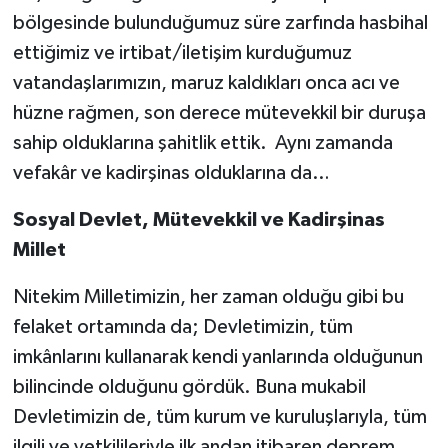
bölgesinde bulunduğumuz süre zarfında hasbihal
Ardahan Müftülüğü
Kudüs
Hutbeler
ettiğimiz ve irtibat/iletişim kurduğumuz
vatandaşlarımızın, maruz kaldıkları onca acı ve
Artvin Müftülüğü
Kurban
DİYANET AKADEMİ
hüzne rağmen, son derece mütevekkil bir duruşa
Aydın Müftülüğü
Mukabele
DİYANET GENÇLİK
sahip olduklarına şahitlik ettik. Aynı zamanda
vefakâr ve kadirşinas olduklarına da…
Balıkesir Müftülüğü
Peygamberimizin Hayatı
DİYANET RADYO/TV
Sosyal Devlet, Mütevekkil ve Kadirşinas
Bartın Müftülüğü
Ramazan
DEPREM
Millet
Batman Müftülüğü
Sahabeler
Dünya
Nitekim Milletimizin, her zaman olduğu gibi bu
felaket ortamında da; Devletimizin, tüm
Bayburt Müftülüğü
Zekat
Eğitim
imkânlarını kullanarak kendi yanlarında olduğunun
bilincinde olduğunu gördük. Buna mukabil
Bilecik Müftülüğü
Kültür-Sanat
Devletimizin de, tüm kurum ve kuruluşlarıyla, tüm
Bingöl Müftülüğü
Aile
ilgili ve yetkilileriyle ilk andan itibaren deprem