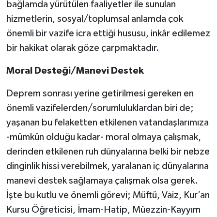
bağlamda yürütülen faaliyetler ile sunulan
Karaman Müftülüğü
hizmetlerin, sosyal/toplumsal anlamda çok
önemli bir vazife icra ettiği hususu, inkâr edilemez
Kars Müftülüğü
bir hakikat olarak göze çarpmaktadır.
Kastamonu Müftülüğü
Moral Desteği/Manevi Destek
Kayseri Müftülüğü
Deprem sonrası yerine getirilmesi gereken en
önemli vazifelerden/sorumluluklardan biri de;
Kilis Müftülüğü
yaşanan bu felaketten etkilenen vatandaşlarımıza
-mümkün olduğu kadar- moral olmaya çalışmak,
Kırıkkale Müftülüğü
derinden etkilenen ruh dünyalarına belki bir nebze
Kırklareli Müftülüğü
dinginlik hissi verebilmek, yaralanan iç dünyalarına
manevi destek sağlamaya çalışmak olsa gerek.
Kırşehir Müftülüğü
İşte bu kutlu ve önemli görevi; Müftü, Vaiz, Kur’an
Kursu Öğreticisi, İmam-Hatip, Müezzin-Kayyım
Kocaeli Müftülüğü