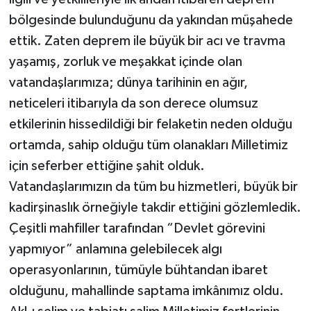
bölgesinde bulunduğunu da yakından müşahede
Bitlis Müftülüğü
Sağlık
ettik. Zaten deprem ile büyük bir acı ve travma
yaşamış, zorluk ve meşakkat içinde olan
Bolu Müftülüğü
Makaleler
vatandaşlarımıza; dünya tarihinin en ağır,
neticeleri itibarıyla da son derece olumsuz
Burdur Müftülüğü
Ekonomi
etkilerinin hissedildiği bir felaketin neden olduğu
Bursa Müftülüğü
Duyurular
ortamda, sahip olduğu tüm olanakları Milletimiz
için seferber ettiğine şahit olduk.
Çanakkale Müftülüğü
Podcast
Vatandaşlarımızın da tüm bu hizmetleri, büyük bir
kadirşinaslık örneğiyle takdir ettiğini gözlemledik.
Çankırı Müftülüğü
Bilim, Teknoloji
Çeşitli mahfiller tarafından “Devlet görevini
Çorum Müftülüğü
Biyografiler
yapmıyor” anlamına gelebilecek algı
operasyonlarının, tümüyle bühtandan ibaret
Denizli Müftülüğü
Diyanet TV
olduğunu, mahallinde saptama imkânımız oldu.