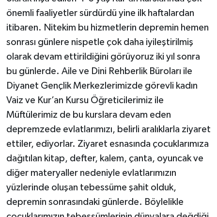
Sivas Müftülüğü
önemli faaliyetler sürdürdü yine ilk haftalardan
itibaren. Nitekim bu hizmetlerin depremin hemen
Şanlıurfa Müftülüğü
sonrası günlere nispetle çok daha iyileştirilmiş
Şırnak Müftülüğü
olarak devam ettirildiğini görüyoruz iki yıl sonra
bu günlerde. Aile ve Dini Rehberlik Büroları ile
Tekirdağ Müftülüğü
Diyanet Gençlik Merkezlerimizde görevli kadın
Vaiz ve Kur’an Kursu Öğreticilerimiz ile
Tokat Müftülüğü
Müftülerimiz de bu kurslara devam eden
Trabzon Müftülüğü
depremzede evlatlarımızı, belirli aralıklarla ziyaret
ettiler, ediyorlar. Ziyaret esnasında çocuklarımıza
Tunceli Müftülüğü
dağıtılan kitap, defter, kalem, çanta, oyuncak ve
diğer materyaller nedeniyle evlatlarımızın
Uşak Müftülüğü
yüzlerinde oluşan tebessüme şahit olduk,
depremin sonrasındaki günlerde. Böylelikle
Van Müftülüğü
çocuklarımızın tebessümlerinin dünyalara değdiği