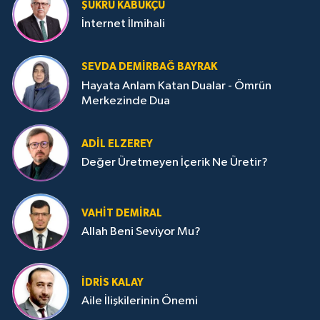
ŞÜKRÜ KABUKÇU
İnternet İlmihali
SEVDA DEMIRBAĞ BAYRAK
Hayata Anlam Katan Dualar - Ömrün
Merkezinde Dua
ADIL ELZEREY
Değer Üretmeyen İçerik Ne Üretir?
VAHIT DEMIRAL
Allah Beni Seviyor Mu?
İDRIS KALAY
Aile İlişkilerinin Önemi