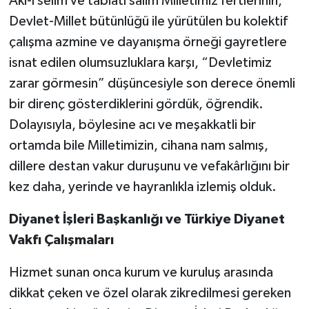
Akl-ı selim ve tabiatı salim Milletimiz fertlerinin,
Diyarbakır Müftülüğü
İhtida Haberleri
Devlet-Millet bütünlüğü ile yürütülen bu kolektif
Düzce Müftülüğü
YAŞAM
çalışma azmine ve dayanışma örneği gayretlere
isnat edilen olumsuzluklara karşı, “Devletimiz
Edirne Müftülüğü
zarar görmesin” düşüncesiyle son derece önemli
bir direnç gösterdiklerini gördük, öğrendik.
Elazığ Müftülüğü
Dolayısıyla, böylesine acı ve meşakkatli bir
ortamda bile Milletimizin, cihana nam salmış,
Erzincan Müftülüğü
dillere destan vakur duruşunu ve vefakârlığını bir
Erzurum Müftülüğü
kez daha, yerinde ve hayranlıkla izlemiş olduk.
Eskişehir Müftülüğü
Diyanet İşleri Başkanlığı ve Türkiye Diyanet
Vakfı Çalışmaları
Gaziantep Müftülüğü
Hizmet sunan onca kurum ve kuruluş arasında
Giresun Müftülüğü
dikkat çeken ve özel olarak zikredilmesi gereken