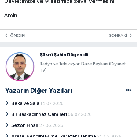
Devletimize ve Milletimize zeval vermesin!
Amin!
ÖNCEKI
SONRAKI
Şükrü Şahin Dügencili
Radyo ve Televizyon Daire Başkanı (Diyanet
TV)
Yazarın Diğer Yazıları
Beka ve Sala
14.07.2026
Bir Başkadır Yaz Camileri
06.07.2026
Sezon Finali
27.06.2026
Arefe: Kendini Bilme, Yaratanı Tanıma
25.05.2026