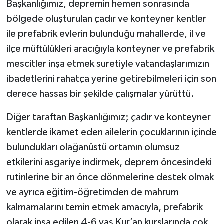
Başkanlığımız, depremin hemen sonrasında
bölgede oluşturulan çadır ve konteyner kentler
Niğde Müftülüğü
ile prefabrik evlerin bulunduğu mahallerde, il ve
ilçe müftülükleri aracığıyla konteyner ve prefabrik
Ordu Müftülüğü
mescitler inşa etmek suretiyle vatandaşlarımızın
Osmaniye Müftülüğü
ibadetlerini rahatça yerine getirebilmeleri için son
derece hassas bir şekilde çalışmalar yürüttü.
Rize Müftülüğü
Diğer taraftan Başkanlığımız; çadır ve konteyner
Sakarya Müftülüğü
kentlerde ikamet eden ailelerin çocuklarının içinde
bulundukları olağanüstü ortamın olumsuz
Samsun Müftülüğü
etkilerini asgariye indirmek, deprem öncesindeki
rutinlerine bir an önce dönmelerine destek olmak
Siirt Müftülüğü
ve ayrıca eğitim-öğretimden de mahrum
Sinop Müftülüğü
kalmamalarını temin etmek amacıyla, prefabrik
olarak inşa edilen 4-6 yaş Kur’an kurslarında çok