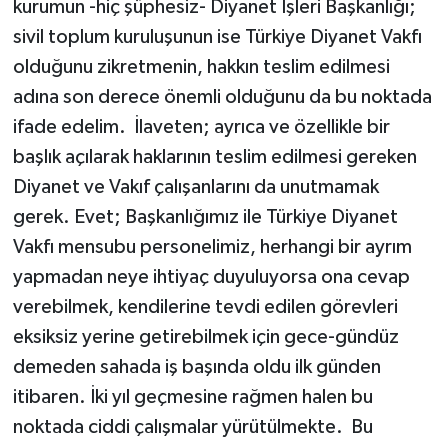
kurumun -hiç şüphesiz- Diyanet İşleri Başkanlığı;
Gümüşhane Müftülüğü
sivil toplum kuruluşunun ise Türkiye Diyanet Vakfı
olduğunu zikretmenin, hakkın teslim edilmesi
Hakkari Müftülüğü
adına son derece önemli olduğunu da bu noktada
Hatay Müftülüğü
ifade edelim. İlaveten; ayrıca ve özellikle bir
başlık açılarak haklarının teslim edilmesi gereken
Iğdır Müftülüğü
Diyanet ve Vakıf çalışanlarını da unutmamak
gerek. Evet; Başkanlığımız ile Türkiye Diyanet
Isparta Müftülüğü
Vakfı mensubu personelimiz, herhangi bir ayrım
İstanbul Müftülüğü
yapmadan neye ihtiyaç duyuluyorsa ona cevap
verebilmek, kendilerine tevdi edilen görevleri
İzmir Müftülüğü
eksiksiz yerine getirebilmek için gece-gündüz
demeden sahada iş başında oldu ilk günden
Kahramanmaraş Müftülüğü
itibaren. İki yıl geçmesine rağmen halen bu
Karabük Müftülüğü
noktada ciddi çalışmalar yürütülmekte. Bu