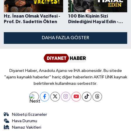
Gümüşhane Müftülüğü
Hz. İnsan Olmak Vazifesi -
100 Bin Kişinin Sizi
Hakkari Müftülüğü
Prof. Dr. Sadettin Ökten
Dinlediğini Hayal Edin -
Merve Safa Erbaş Likoğlu
Hatay Müftülüğü
DAHA FAZLA GÖSTER
Iğdır Müftülüğü
Isparta Müftülüğü
Diyanet Haber, Anadolu Ajansı ve İHA abonesidir. Bu sitede
"ajans kaynaklı haberler" hariç diğer haberlerin AKTİF LİNK kaynak
İstanbul Müftülüğü
belirtilerek kullanılması serbesttir.
İzmir Müftülüğü
Kahramanmaraş Müftülüğü
Nöbetçi Eczaneler
Hava Durumu
Karabük Müftülüğü
Namaz Vakitleri