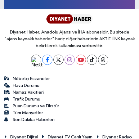
1
2
3
4
5
6
7
8
9
Ardahan Müftülüğü
Kudüs
Hutbeler
Artvin Müftülüğü
Kurban
DİYANET AKADEMİ
Diyanet Haber, Anadolu Ajansı ve İHA abonesidir. Bu sitede
"ajans kaynaklı haberler" hariç diğer haberlerin AKTİF LİNK kaynak
Aydın Müftülüğü
Mukabele
DİYANET GENÇLİK
belirtilerek kullanılması serbesttir.
Balıkesir Müftülüğü
Peygamberimizin Hayatı
DİYANET RADYO/TV
Bartın Müftülüğü
Ramazan
DEPREM
Nöbetçi Eczaneler
Hava Durumu
Batman Müftülüğü
Sahabeler
Dünya
Namaz Vakitleri
Trafik Durumu
Bayburt Müftülüğü
Zekat
Eğitim
Puan Durumu ve Fikstür
Tüm Manşetler
Son Dakika Haberleri
Bilecik Müftülüğü
Kültür-Sanat
Diyanet Dijital
Diyanet TV Canlı Yayın
Diyanet Radyo
Bingöl Müftülüğü
Aile