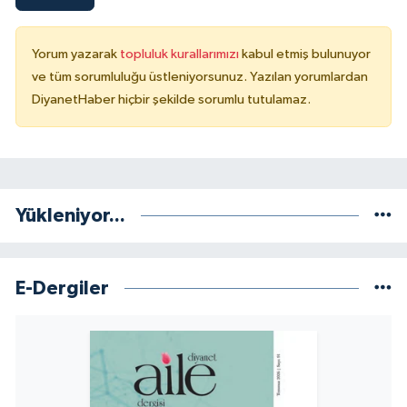
Gümüşhane Müftülüğü
Yorum yazarak
topluluk kurallarımızı
kabul etmiş bulunuyor
Hakkari Müftülüğü
ve tüm sorumluluğu üstleniyorsunuz. Yazılan yorumlardan
DiyanetHaber hiçbir şekilde sorumlu tutulamaz.
Hatay Müftülüğü
Iğdır Müftülüğü
Isparta Müftülüğü
Yükleniyor...
İstanbul Müftülüğü
E-Dergiler
İzmir Müftülüğü
Kahramanmaraş Müftülüğü
Karabük Müftülüğü