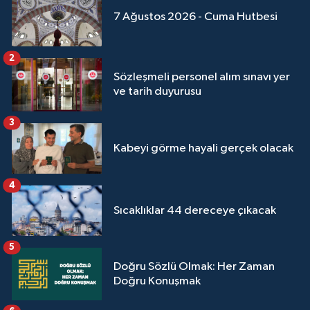
7 Ağustos 2026 - Cuma Hutbesi
Konya Müftülüğü
2
Kütahya Müftülüğü
Sözleşmeli personel alım sınavı yer
ve tarih duyurusu
Malatya Müftülüğü
3
Manisa Müftülüğü
Kabeyi görme hayali gerçek olacak
Mardin Müftülüğü
4
Mersin Müftülüğü
Sıcaklıklar 44 dereceye çıkacak
Muğla Müftülüğü
5
Doğru Sözlü Olmak: Her Zaman
Muş Müftülüğü
Doğru Konuşmak
Nevşehir Müftülüğü