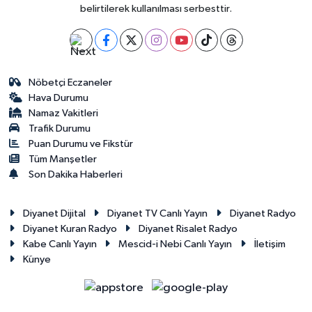
Sivas Müftülüğü
belirtilerek kullanılması serbesttir.
Şanlıurfa Müftülüğü
Şırnak Müftülüğü
Nöbetçi Eczaneler
Hava Durumu
Tekirdağ Müftülüğü
Namaz Vakitleri
Trafik Durumu
Puan Durumu ve Fikstür
Tokat Müftülüğü
Tüm Manşetler
Son Dakika Haberleri
Trabzon Müftülüğü
Diyanet Dijital
Diyanet TV Canlı Yayın
Diyanet Radyo
Tunceli Müftülüğü
Diyanet Kuran Radyo
Diyanet Risalet Radyo
Kabe Canlı Yayın
Mescid-i Nebi Canlı Yayın
İletişim
Uşak Müftülüğü
Künye
Van Müftülüğü