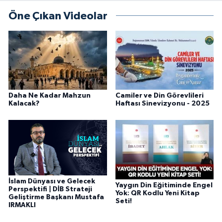
Öne Çıkan Videolar
Bitlis Müftülüğü
Sağlık
Bolu Müftülüğü
Makaleler
Burdur Müftülüğü
Ekonomi
Daha Ne Kadar Mahzun
Camiler ve Din Görevlileri
Bursa Müftülüğü
Duyurular
Kalacak?
Haftası Sinevizyonu - 2025
Çanakkale Müftülüğü
Podcast
Çankırı Müftülüğü
Bilim, Teknoloji
Çorum Müftülüğü
Biyografiler
İslam Dünyası ve Gelecek
Yaygın Din Eğitiminde Engel
Perspektifi | DİB Strateji
Yok: QR Kodlu Yeni Kitap
Geliştirme Başkanı Mustafa
Denizli Müftülüğü
Diyanet TV
Seti!
IRMAKLI