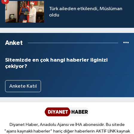
6
Türk aileden etkilendi, Müslüman
oldu
Niğde Müftülüğü
Ordu Müftülüğü
Anket
Osmaniye Müftülüğü
Sitemizde en çok hangi haberler ilginizi
Rize Müftülüğü
çekiyor?
Sakarya Müftülüğü
Ankete Katıl
Samsun Müftülüğü
Siirt Müftülüğü
Sinop Müftülüğü
Diyanet Haber, Anadolu Ajansı ve İHA abonesidir. Bu sitede
"ajans kaynaklı haberler" hariç diğer haberlerin AKTİF LİNK kaynak