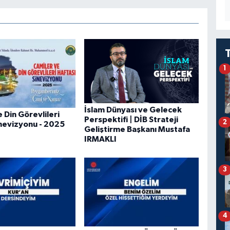
1
İslam Dünyası ve Gelecek
 Din Görevlileri
Perspektifi | DİB Strateji
2
inevizyonu - 2025
Geliştirme Başkanı Mustafa
IRMAKLI
3
4