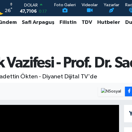
Foto Galeri
Videolar
Yazarlar
Ra
DOLAR
°
26
47,7106
0.17
EURO
ündem
Safi Arpaguş
Filistin
TDV
Hutbeler
Du
55,1652
0.27
STERLİN
64,4046
0.35
GRAM ALTIN
6648.99
2.59
BİST100
Vazifesi - Prof. Dr. S
13.773
-19
Sadettin Ökten - Diyanet Dijital TV'de
Y