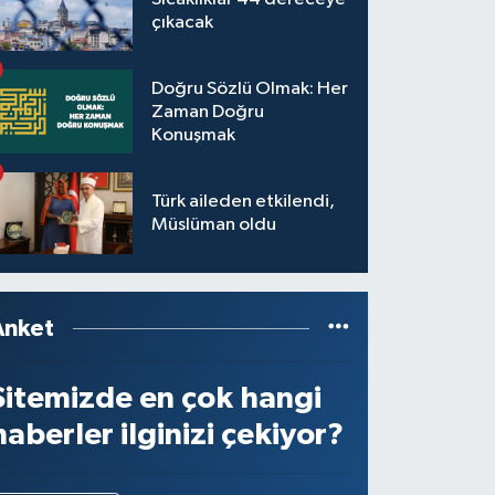
çıkacak
Doğru Sözlü Olmak: Her
Zaman Doğru
Konuşmak
Türk aileden etkilendi,
Müslüman oldu
Anket
Sitemizde en çok hangi
haberler ilginizi çekiyor?