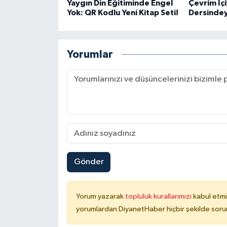
Diyarbakır Müftülüğü
İhtida Haberleri
Yaygın Din Eğitiminde Engel
Çevrim İç
Yok: QR Kodlu Yeni Kitap Seti!
Dersinde
Düzce Müftülüğü
YAŞAM
Yorumlar
Edirne Müftülüğü
Elazığ Müftülüğü
Erzincan Müftülüğü
Erzurum Müftülüğü
Eskişehir Müftülüğü
Gönder
Gaziantep Müftülüğü
Yorum yazarak
topluluk kurallarımızı
kabul etmi
yorumlardan DiyanetHaber hiçbir şekilde soru
Giresun Müftülüğü