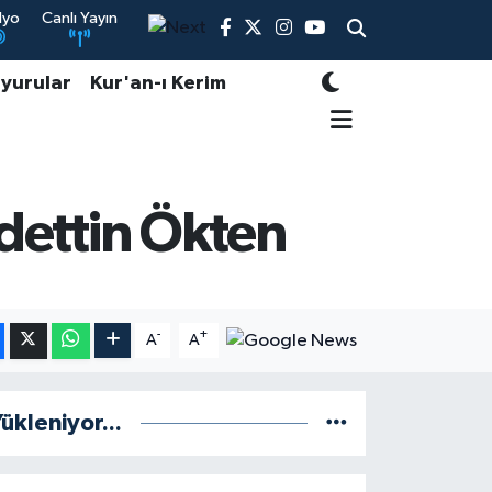
dyo
Canlı Yayın
yurular
Kur'an-ı Kerim
adettin Ökten
-
+
A
A
ükleniyor...