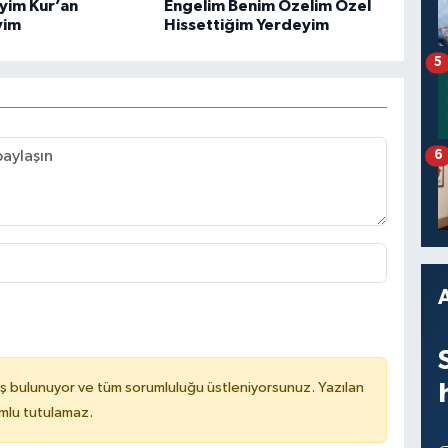
iyim Kur’an
Engelim Benim Özelim Özel
yim
Hissettiğim Yerdeyim
5
6
ş bulunuyor ve tüm sorumluluğu üstleniyorsunuz. Yazılan
mlu tutulamaz.