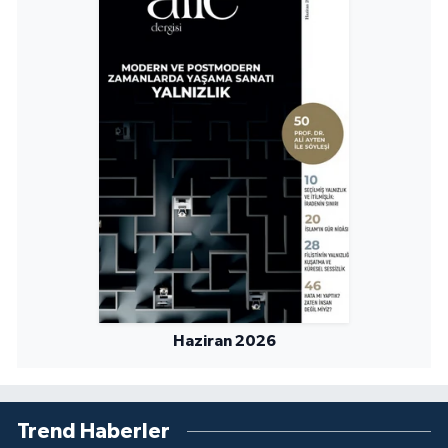
Sivas Müftülüğü
Şanlıurfa Müftülüğü
Şırnak Müftülüğü
Tekirdağ Müftülüğü
Tokat Müftülüğü
Trabzon Müftülüğü
Tunceli Müftülüğü
Haziran 2026
Uşak Müftülüğü
Van Müftülüğü
Trend Haberler