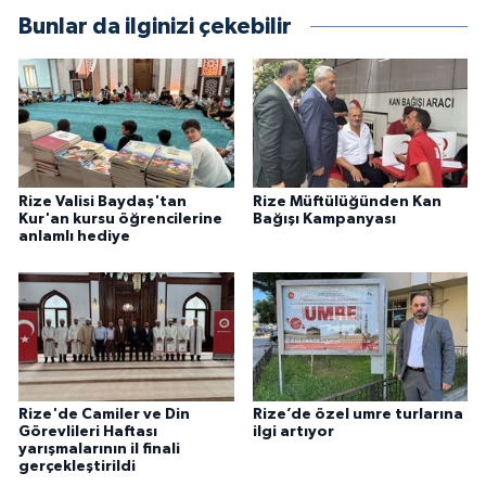
Bunlar da ilginizi çekebilir
Karaman Müftülüğü
Kars Müftülüğü
Kastamonu Müftülüğü
Kayseri Müftülüğü
Rize Valisi Baydaş'tan
Rize Müftülüğünden Kan
Kur'an kursu öğrencilerine
Bağışı Kampanyası
anlamlı hediye
Kilis Müftülüğü
Kırıkkale Müftülüğü
Kırklareli Müftülüğü
Rize'de Camiler ve Din
Rize’de özel umre turlarına
Kırşehir Müftülüğü
Görevlileri Haftası
ilgi artıyor
yarışmalarının il finali
gerçekleştirildi
Kocaeli Müftülüğü