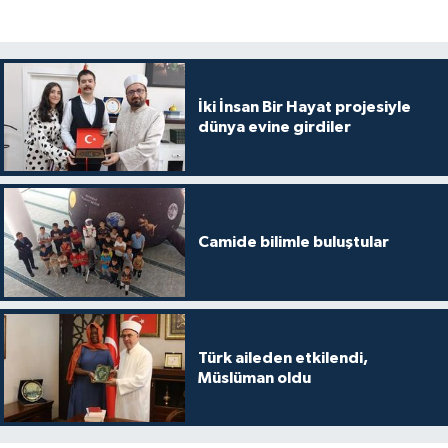
Gümüşhane Müftülüğü
Hakkari Müftülüğü
İki İnsan Bir Hayat projesiyle
Hatay Müftülüğü
dünya evine girdiler
Iğdır Müftülüğü
Isparta Müftülüğü
Camide bilimle buluştular
İstanbul Müftülüğü
İzmir Müftülüğü
Türk aileden etkilendi,
Kahramanmaraş Müftülüğü
Müslüman oldu
Karabük Müftülüğü