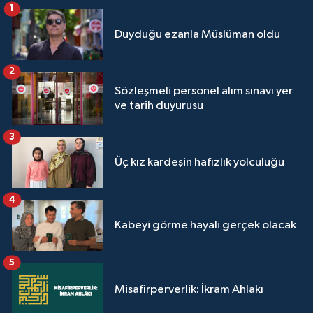
1
Yalova Müftülüğü
Duyduğu ezanla Müslüman oldu
Yozgat Müftülüğü
2
Zonguldak Müftülüğü
Sözleşmeli personel alım sınavı yer
ve tarih duyurusu
3
Üç kız kardeşin hafızlık yolculuğu
4
Kabeyi görme hayali gerçek olacak
5
Misafirperverlik: İkram Ahlakı