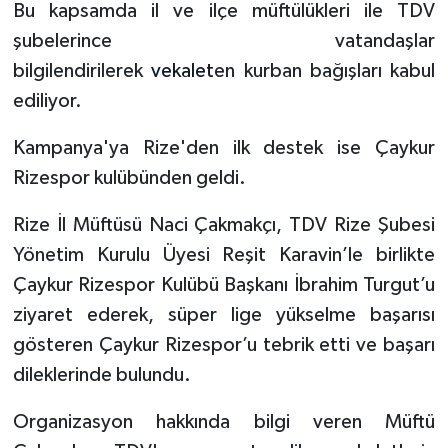
Bu kapsamda il ve ilçe müftülükleri ile TDV
şubelerince vatandaşlar
Bitlis Müftülüğü
Sağlık
bilgilendirilerek
vekalet
en kurban bağışları kabul
Bolu Müftülüğü
Makaleler
ediliyor.
Kampanya'ya Rize'den ilk destek ise Çaykur
Burdur Müftülüğü
Ekonomi
Rizespor kulübünden geldi.
Bursa Müftülüğü
Duyurular
Rize İl Müftüsü Naci Çakmakçı, TDV Rize Şubesi
Çanakkale Müftülüğü
Podcast
Yönetim Kurulu Üyesi Reşit Karavin’le birlikte
Çaykur Rizespor Kulübü Başkanı İbrahim Turgut’u
Çankırı Müftülüğü
Bilim, Teknoloji
ziyaret ederek, süper lige yükselme başarısı
gösteren Çaykur Rizespor’u tebrik etti ve başarı
Çorum Müftülüğü
Biyografiler
dileklerinde bulundu.
Denizli Müftülüğü
Diyanet TV
Organizasyon hakkında bilgi veren Müftü