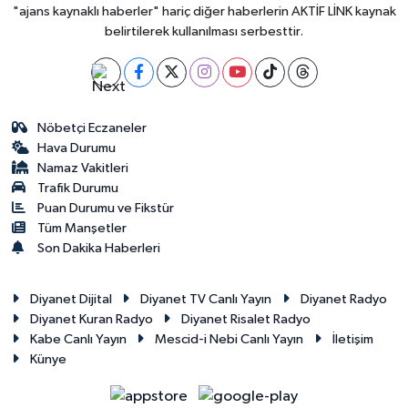
"ajans kaynaklı haberler" hariç diğer haberlerin AKTİF LİNK kaynak
belirtilerek kullanılması serbesttir.
Nöbetçi Eczaneler
Hava Durumu
Namaz Vakitleri
Trafik Durumu
Puan Durumu ve Fikstür
Tüm Manşetler
Son Dakika Haberleri
Diyanet Dijital
Diyanet TV Canlı Yayın
Diyanet Radyo
Diyanet Kuran Radyo
Diyanet Risalet Radyo
Kabe Canlı Yayın
Mescid-i Nebi Canlı Yayın
İletişim
Künye