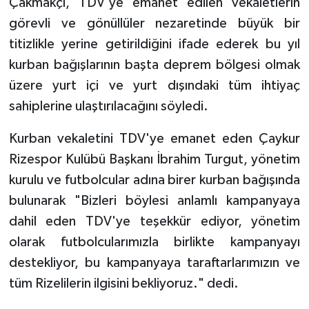
Çakmakçı, TDV'ye emanet edilen vekaletlerin
Diyarbakır Müftülüğü
İhtida Haberleri
görevli ve gönüllüler nezaretinde büyük bir
Düzce Müftülüğü
YAŞAM
titizlikle yerine getirildiğini ifade ederek bu yıl
kurban bağışlarının başta deprem bölgesi olmak
Edirne Müftülüğü
üzere yurt içi ve yurt dışındaki tüm ihtiyaç
sahiplerine ulaştırılacağını söyledi.
Elazığ Müftülüğü
Kurban vekaletini TDV'ye emanet eden Çaykur
Erzincan Müftülüğü
Rizespor Kulübü Başkanı İbrahim Turgut, yönetim
kurulu ve futbolcular adına birer kurban bağışında
Erzurum Müftülüğü
bulunarak "Bizleri böylesi anlamlı kampanyaya
Eskişehir Müftülüğü
dahil eden TDV'ye teşekkür ediyor, yönetim
olarak futbolcularımızla birlikte kampanyayı
Gaziantep Müftülüğü
destekliyor, bu kampanyaya taraftarlarımızın ve
tüm Rizelilerin ilgisini bekliyoruz." dedi.
Giresun Müftülüğü