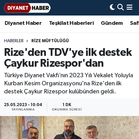
Diyanet Haber
Teşkilat Haberleri
Gündem
Saf
Diyanet Haber
Adana Müftülüğü
Bir Ayet
Aile Dergisi
İmam Hatip Okulları
Başmakale
Hadis-i Şerifler
Nöbetçi Eczaneler
Teşkilat Haberleri
Adıyaman Müftülüğü
Bir Hikaye
Aylık Dergi
Hayat Okumaları
Hava Durumu
HABERLER
RIZE MÜFTÜLÜĞÜ
Rize'den TDV'ye ilk destek
Afyonkarahisar Müftülüğü
Gündem
Biyografiler
Ankara Namaz Vakitleri
Çaykur Rizespor'dan
Ağrı Müftülüğü
#Keşfet
Dini kavramlar
Trafik Durumu
Türkiye Diyanet Vakfı’nın 2023 Yılı Vekalet Yoluyla
Kurban Kesim Organizasyonu'na Rize'den ilk
Aksaray Müftülüğü
Diyanet Bilgi
Basında Bugün
Süper Lig Puan Durumu ve Fikstür
destek Çaykur Rizespor kulübünden geldi.
Amasya Müftülüğü
Diyanet Takvimi
DİYANET eKİTAP
Tüm Manşetler
25.05.2023 - 10:04
1 DK
YAYINLANMA
OKUNMA SÜRESI
Ankara Müftülüğü
Dualar
Diyanet Dergi
Son Dakika Haberleri
Antalya Müftülüğü
Hadislerle İslam
TDV
Haber Arşivi