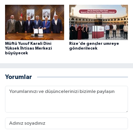
Konya Müftülüğü
Kütahya Müftülüğü
Malatya Müftülüğü
Müftü Yusuf Karali Dini
Rize'de gençler umreye
Yüksek İhtisas Merkezi
gönderilecek
büyüyecek
Manisa Müftülüğü
Mardin Müftülüğü
Yorumlar
Mersin Müftülüğü
Muğla Müftülüğü
Muş Müftülüğü
Nevşehir Müftülüğü