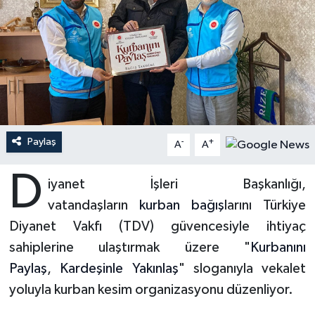
Ardahan Müftülüğü
Kudüs
Hutbeler
Artvin Müftülüğü
Kurban
DİYANET AKADEMİ
Aydın Müftülüğü
Mukabele
DİYANET GENÇLİK
Balıkesir Müftülüğü
Peygamberimizin Hayatı
DİYANET RADYO/TV
Paylaş
-
+
A
A
Bartın Müftülüğü
Ramazan
DEPREM
D
iyanet İşleri Başkanlığı,
vatandaşların
kurban
bağış
larını Türkiye
Batman Müftülüğü
Sahabeler
Dünya
Diyanet Vakfı (TDV) güvencesiyle ihtiyaç
Bayburt Müftülüğü
Zekat
Eğitim
sahiplerine ulaştırmak üzere "
Kurbanını
Paylaş
,
Kardeşinle Yakınlaş
" sloganıyla vekalet
Bilecik Müftülüğü
Kültür-Sanat
yoluyla kurban kesim organizasyonu düzenliyor.
Bingöl Müftülüğü
Aile