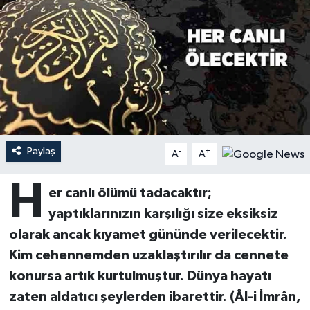
Ardahan Müftülüğü
Kudüs
Hutbeler
Artvin Müftülüğü
Kurban
DİYANET AKADEMİ
Aydın Müftülüğü
Mukabele
DİYANET GENÇLİK
Balıkesir Müftülüğü
Peygamberimizin Hayatı
DİYANET RADYO/TV
Paylaş
-
+
A
A
Bartın Müftülüğü
Ramazan
DEPREM
H
er canlı ölümü tadacaktır;
Batman Müftülüğü
Sahabeler
Dünya
yaptıklarınızın karşılığı size eksiksiz
olarak ancak kıyamet gününde verilecektir.
Bayburt Müftülüğü
Zekat
Eğitim
Kim cehennemden uzaklaştırılır da cennete
Bilecik Müftülüğü
Kültür-Sanat
konursa artık kurtulmuştur. Dünya hayatı
zaten aldatıcı şeylerden ibarettir. (Âl-i İmrân,
Bingöl Müftülüğü
Aile