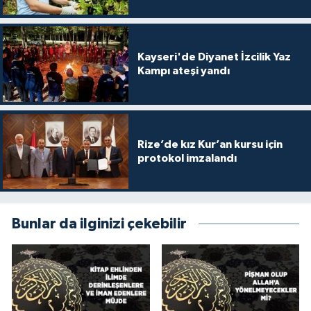
Gümüşhane Müftülüğü
Hakkari Müftülüğü
Kayseri'de Diyanet İzcilik Yaz
Kampı ateşi yandı
Hatay Müftülüğü
Iğdır Müftülüğü
Rize’de kız Kur’an kursu için
Isparta Müftülüğü
protokol imzalandı
İstanbul Müftülüğü
Bunlar da ilginizi çekebilir
İzmir Müftülüğü
Kahramanmaraş Müftülüğü
Karabük Müftülüğü