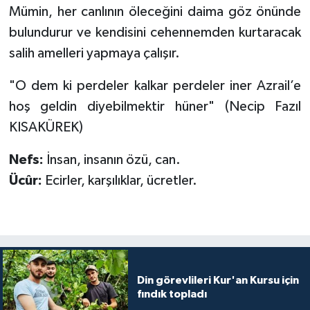
Diyarbakır Müftülüğü
İhtida Haberleri
Mümin, her canlının öleceğini daima göz önünde
bulundurur ve kendisini cehennemden kurtaracak
Düzce Müftülüğü
YAŞAM
salih amelleri yapmaya çalışır.
Edirne Müftülüğü
"O dem ki perdeler kalkar perdeler iner Azrail’e
hoş geldin diyebilmektir hüner" (Necip Fazıl
Elazığ Müftülüğü
KISAKÜREK)
Erzincan Müftülüğü
Nefs:
İnsan, insanın özü, can.
Ücûr:
Ecirler, karşılıklar, ücretler.
Erzurum Müftülüğü
Eskişehir Müftülüğü
Gaziantep Müftülüğü
Din görevlileri Kur'an Kursu için
Giresun Müftülüğü
fındık topladı