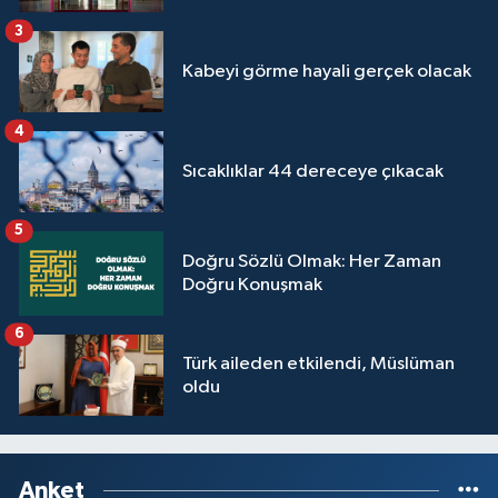
Yalova Müftülüğü
3
Kabeyi görme hayali gerçek olacak
Yozgat Müftülüğü
4
Zonguldak Müftülüğü
Sıcaklıklar 44 dereceye çıkacak
5
Doğru Sözlü Olmak: Her Zaman
Doğru Konuşmak
6
Türk aileden etkilendi, Müslüman
oldu
Anket