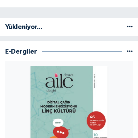
Niğde Müftülüğü
Yükleniyor...
Ordu Müftülüğü
Osmaniye Müftülüğü
E-Dergiler
Rize Müftülüğü
Sakarya Müftülüğü
Samsun Müftülüğü
Siirt Müftülüğü
Sinop Müftülüğü