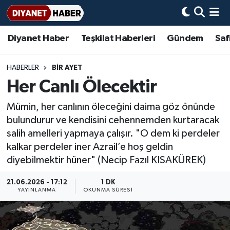
Diyanet Haber
Teşkilat Haberleri
Gündem
Saf
Diyanet Haber
Adana Müftülüğü
Bir Ayet
Aile Dergisi
İmam Hatip Okulları
Başmakale
Hadis-i Şerifler
Nöbetçi Eczaneler
Teşkilat Haberleri
Adıyaman Müftülüğü
Bir Hikaye
Aylık Dergi
Hayat Okumaları
Hava Durumu
HABERLER
BIR AYET
Her Canlı Ölecektir
Afyonkarahisar Müftülüğü
Gündem
Biyografiler
Ankara Namaz Vakitleri
Mümin, her canlının öleceğini daima göz önünde
Ağrı Müftülüğü
#Keşfet
Dini kavramlar
Trafik Durumu
bulundurur ve kendisini cehennemden kurtaracak
salih amelleri yapmaya çalışır. "O dem ki perdeler
Aksaray Müftülüğü
Diyanet Bilgi
Basında Bugün
Süper Lig Puan Durumu ve Fikstür
kalkar perdeler iner Azrail’e hoş geldin
diyebilmektir hüner" (Necip Fazıl KISAKÜREK)
Amasya Müftülüğü
Diyanet Takvimi
DİYANET eKİTAP
Tüm Manşetler
21.06.2026 - 17:12
1 DK
YAYINLANMA
OKUNMA SÜRESI
Ankara Müftülüğü
Dualar
Diyanet Dergi
Son Dakika Haberleri
Antalya Müftülüğü
Hadislerle İslam
TDV
Haber Arşivi