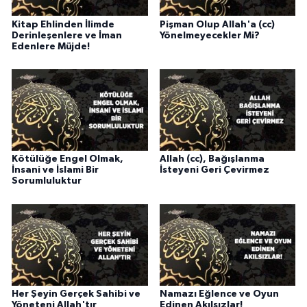
Karaman Müftülüğü
Kitap Ehlinden İlimde
Pişman Olup Allah'a (cc)
Derinleşenlere ve İman
Yönelmeyecekler Mi?
Edenlere Müjde!
Kars Müftülüğü
Kastamonu Müftülüğü
Kayseri Müftülüğü
Kilis Müftülüğü
Kötülüğe Engel Olmak,
Allah (cc), Bağışlanma
İnsani ve İslami Bir
İsteyeni Geri Çevirmez
Sorumluluktur
Kırıkkale Müftülüğü
Kırklareli Müftülüğü
Kırşehir Müftülüğü
Her Şeyin Gerçek Sahibi ve
Namazı Eğlence ve Oyun
Kocaeli Müftülüğü
Yöneteni Allah'tır
Edinen Akılsızlar!