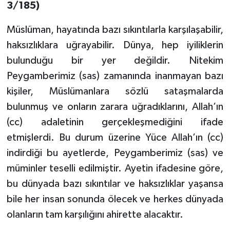
3/185)
Bitlis Müftülüğü
Sağlık
Müslüman, hayatında bazı sıkıntılarla karşılaşabilir,
haksızlıklara uğrayabilir. Dünya, hep iyiliklerin
Bolu Müftülüğü
Makaleler
bulunduğu bir yer değildir. Nitekim
Peygamberimiz (sas) zamanında inanmayan bazı
Burdur Müftülüğü
Ekonomi
kişiler, Müslümanlara sözlü sataşmalarda
Bursa Müftülüğü
Duyurular
bulunmuş ve onların zarara uğradıklarını, Allah’ın
(cc) adaletinin gerçekleşmediğini ifade
Çanakkale Müftülüğü
Podcast
etmişlerdi. Bu durum üzerine Yüce Allah’ın (cc)
indirdiği bu ayetlerde, Peygamberimiz (sas) ve
Çankırı Müftülüğü
Bilim, Teknoloji
müminler teselli edilmiştir. Ayetin ifadesine göre,
Çorum Müftülüğü
Biyografiler
bu dünyada bazı sıkıntılar ve haksızlıklar yaşansa
bile her insan sonunda ölecek ve herkes dünyada
Denizli Müftülüğü
Diyanet TV
olanların tam karşılığını ahirette alacaktır.