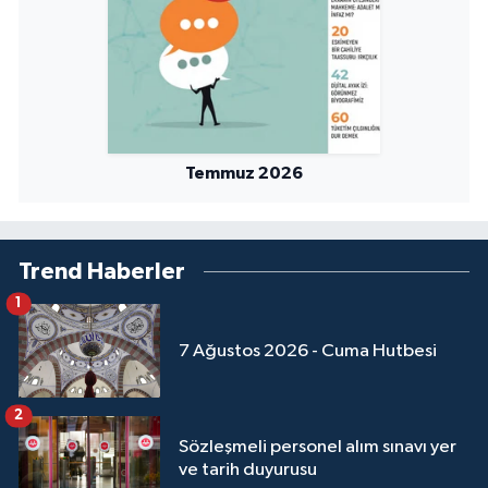
Sivas Müftülüğü
Şanlıurfa Müftülüğü
Şırnak Müftülüğü
Temmuz 2026
Tekirdağ Müftülüğü
Tokat Müftülüğü
Trend Haberler
Trabzon Müftülüğü
1
Tunceli Müftülüğü
7 Ağustos 2026 - Cuma Hutbesi
Uşak Müftülüğü
2
Sözleşmeli personel alım sınavı yer
Van Müftülüğü
ve tarih duyurusu