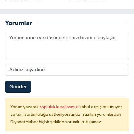
Konya Müftülüğü
Yorumlar
Kütahya Müftülüğü
Malatya Müftülüğü
Manisa Müftülüğü
Mardin Müftülüğü
Gönder
Mersin Müftülüğü
Muğla Müftülüğü
Yorum yazarak
topluluk kurallarımızı
kabul etmiş bulunuyor
ve tüm sorumluluğu üstleniyorsunuz. Yazılan yorumlardan
Muş Müftülüğü
DiyanetHaber hiçbir şekilde sorumlu tutulamaz.
Nevşehir Müftülüğü