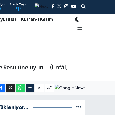
dyo
Canlı Yayın
yurular
Kur'an-ı Kerim
e Resûlüne uyun... (Enfâl,
-
+
A
A
ükleniyor...