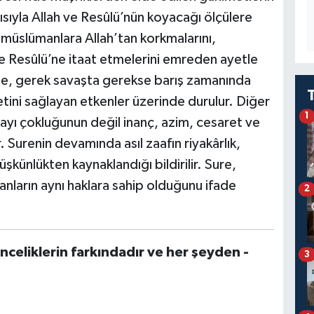
ısıyla Allah ve Resûlü’nün koyacağı ölçülere
a müslümanlara Allah’tan korkmalarını,
a ve Resûlü’ne itaat etmelerini emreden ayetle
de, gerek savaşta gerekse barış zamanında
etini sağlayan etkenler üzerinde durulur. Diğer
1
ayı çokluğunun değil inanç, azim, cesaret ve
. Surenin devamında asıl zaafın riyakârlık,
üşkünlükten kaynaklandığı bildirilir. Sure,
ların aynı haklara sahip olduğunu ifade
2
nceliklerin farkındadır ve her şeyden -
3