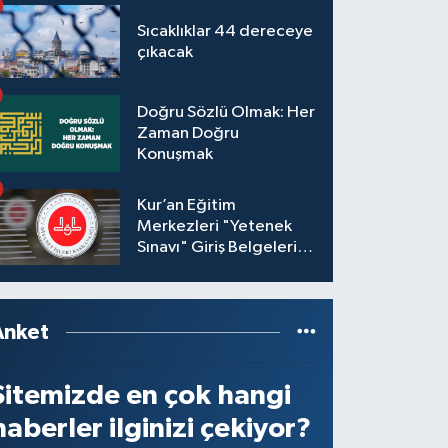
Sıcaklıklar 44 dereceye
çıkacak
Doğru Sözlü Olmak: Her
Zaman Doğru
Konuşmak
Kur’an Eğitim
Merkezleri "Yetenek
Sınavı" Giriş Belgeleri
Yayınlandı
Anket
Sitemizde en çok hangi
haberler ilginizi çekiyor?