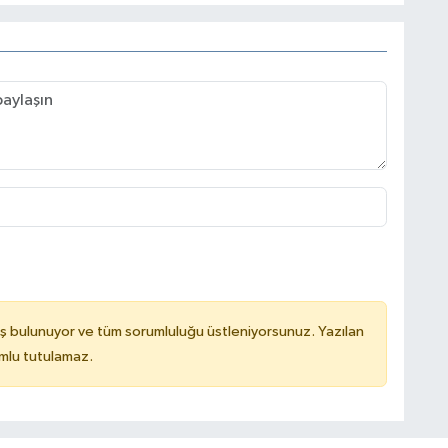
ş bulunuyor ve tüm sorumluluğu üstleniyorsunuz. Yazılan
mlu tutulamaz.