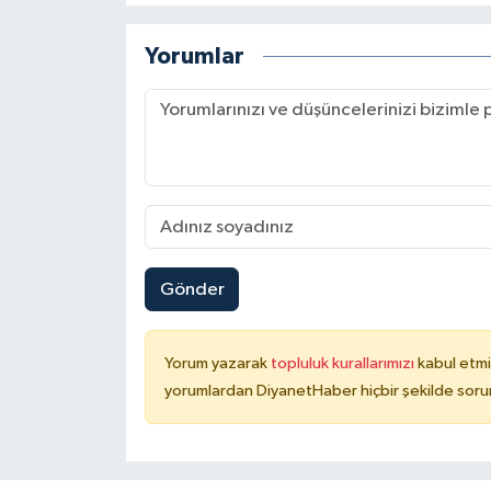
Karaman Müftülüğü
Yorumlar
Kars Müftülüğü
Kastamonu Müftülüğü
Kayseri Müftülüğü
Kilis Müftülüğü
Gönder
Kırıkkale Müftülüğü
Yorum yazarak
topluluk kurallarımızı
kabul etmi
Kırklareli Müftülüğü
yorumlardan DiyanetHaber hiçbir şekilde soru
Kırşehir Müftülüğü
Kocaeli Müftülüğü