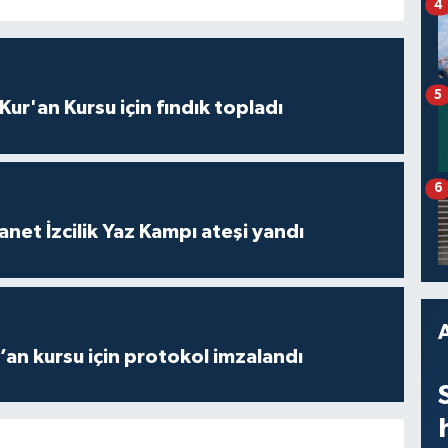
4
5
 Kur'an Kursu için fındık topladı
6
anet İzcilik Yaz Kampı ateşi yandı
r’an kursu için protokol imzalandı