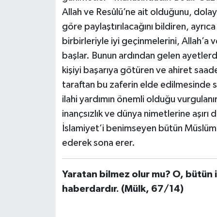
Allah ve Resûlü’ne ait olduğunu, dolay
Bitlis Müftülüğü
Sağlık
göre paylaştırılacağını bildiren, ayrıc
birbirleriyle iyi geçinmelerini, Allah’
Bolu Müftülüğü
Makaleler
başlar. Bunun ardından gelen ayetler
kişiyi başarıya götüren ve ahiret saad
Burdur Müftülüğü
Ekonomi
taraftan bu zaferin elde edilmesinde s
Bursa Müftülüğü
Duyurular
ilahi yardımın önemli olduğu vurgulanır
inançsızlık ve dünya nimetlerine aşırı d
Çanakkale Müftülüğü
Podcast
İslamiyet’i benimseyen bütün Müslüman
ederek sona erer.
Çankırı Müftülüğü
Bilim, Teknoloji
Çorum Müftülüğü
Biyografiler
Yaratan bilmez olur mu? O, bütün i
haberdardır. (Mülk, 67/14)
Denizli Müftülüğü
Diyanet TV