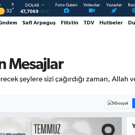
Foto Galeri
Videolar
Yazarlar
Ra
DOLAR
°
32
47,7069
0.17
EURO
ündem
Safi Arpaguş
Filistin
TDV
Hutbeler
Du
55,0265
0.01
STERLİN
64,1897
0.02
GRAM ALTIN
6618.49
2.12
BİST100
n Mesajlar
13.887
64
recek şeylere sizi çağırdığı zaman, Allah v
Y