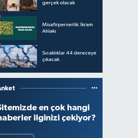
gerçek olacak
Misafirperverlik: İkram
Ahlakı
Sıcaklıklar 44 dereceye
çıkacak
Anket
Sitemizde en çok hangi
haberler ilginizi çekiyor?