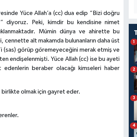
inde Yüce Allah’a (cc) dua edip “Bizi doğru
et” diyoruz. Peki, kimdir bu kendisine nimet
çıklanmaktadır. Mümin dünya ve ahirette bu
ri, cennette alt makamda bulunanların daha üst
1
 (sas) görüp göremeyeceğini merak etmiş ve
 endişelenmişti. Yüce Allah (cc) ise bu ayeti
at edenlerin beraber olacağı kimseleri haber
2
 birlikte olmak için gayret eder.
3
erenler.
4