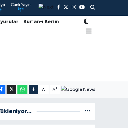
dyo
Canlı Yayın
yurular
Kur'an-ı Kerim
-
+
A
A
ükleniyor...