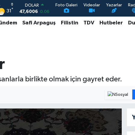
Foto Galeri
Videolar
Yazarlar
Ra
DOLAR
°
31
47,6006
0.06
EURO
ündem
Safi Arpaguş
Filistin
TDV
Hutbeler
Du
55,0250
0.02
STERLİN
64,2398
0.2
GRAM ALTIN
6513.94
0.32
BİST100
r
13.768
48
anlarla birlikte olmak için gayret eder.
Y