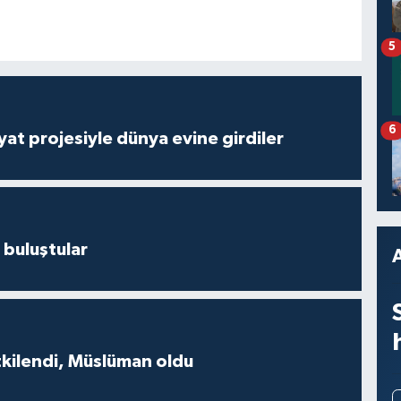
5
6
ayat projesiyle dünya evine girdiler
 buluştular
tkilendi, Müslüman oldu