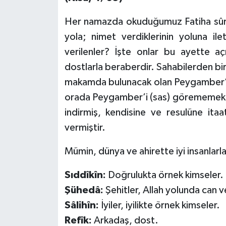
Her namazda okuduğumuz Fatiha sûres
Bitlis Müftülüğü
Sağlık
yola; nimet verdiklerinin yoluna il
Bolu Müftülüğü
Makaleler
verilenler? İşte onlar bu ayette a
dostlarla beraberdir. Sahabilerden bi
Burdur Müftülüğü
Ekonomi
makamda bulunacak olan Peygamber’i
orada Peygamber’i (sas) görememekten
Bursa Müftülüğü
Duyurular
indirmiş, kendisine ve resulüne ita
Çanakkale Müftülüğü
Podcast
vermiştir.
Mümin, dünya ve ahirette iyi insanlarla
Çankırı Müftülüğü
Bilim, Teknoloji
Sıddîkîn:
Doğrulukta örnek kimseler.
Çorum Müftülüğü
Biyografiler
Şühedâ:
Şehitler, Allah yolunda can v
Denizli Müftülüğü
Diyanet TV
Sâlihîn:
İyiler, iyilikte örnek kimseler.
Refîk:
Arkadaş, dost.