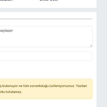
ş bulunuyor ve tüm sorumluluğu üstleniyorsunuz. Yazılan
mlu tutulamaz.