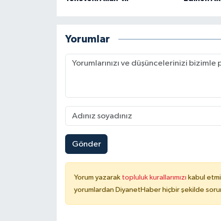
Karaman Müftülüğü
Yorumlar
Kars Müftülüğü
Kastamonu Müftülüğü
Kayseri Müftülüğü
Kilis Müftülüğü
Kırıkkale Müftülüğü
Gönder
Kırklareli Müftülüğü
Yorum yazarak
topluluk kurallarımızı
kabul etmi
yorumlardan DiyanetHaber hiçbir şekilde soru
Kırşehir Müftülüğü
Kocaeli Müftülüğü