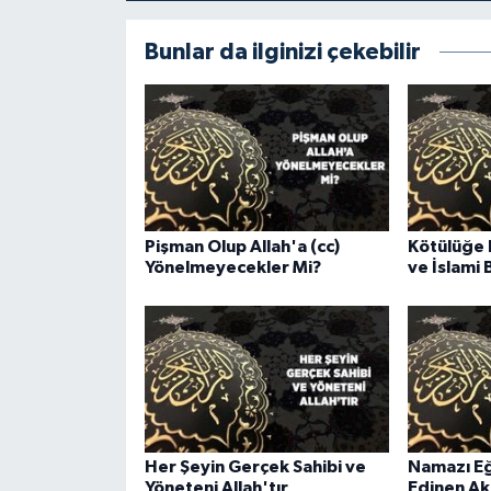
Gümüşhane Müftülüğü
Bunlar da ilginizi çekebilir
Hakkari Müftülüğü
Hatay Müftülüğü
Iğdır Müftülüğü
Isparta Müftülüğü
Pişman Olup Allah'a (cc)
Kötülüğe 
Yönelmeyecekler Mi?
ve İslami 
İstanbul Müftülüğü
İzmir Müftülüğü
Kahramanmaraş Müftülüğü
Karabük Müftülüğü
Her Şeyin Gerçek Sahibi ve
Namazı Eğ
Yöneteni Allah'tır
Edinen Akı