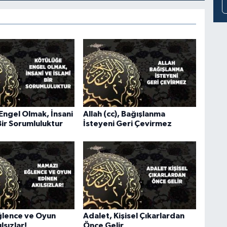
Engel Olmak, İnsani
Allah (cc), Bağışlanma
Bir Sorumluluktur
İsteyeni Geri Çevirmez
lence ve Oyun
Adalet, Kişisel Çıkarlardan
lsızlar!
Önce Gelir