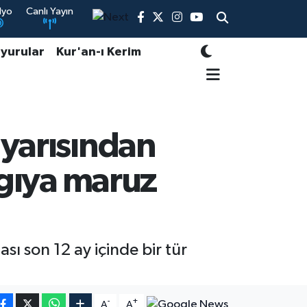
dyo
Canlı Yayın
yurular
Kur'an-ı Kerim
 yarısından
argıya maruz
ı son 12 ay içinde bir tür
-
+
A
A