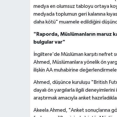
medya en olumsuz tabloyu ortaya koyd
Karaman Müftülüğü
medyada toplumun geri kalanına kıyasl
Kars Müftülüğü
daha kötü" muamele edildiğini düşünd
"Raporda, Müslümanların maruz kaldı
Kastamonu Müftülüğü
bulgular var"
Kayseri Müftülüğü
İngiltere'de Müslüman karşıtı nefret su
Kilis Müftülüğü
Ahmed, Müslümanlara yönelik ön yargı
ilişkin AA muhabirine değerlendirmel
Kırıkkale Müftülüğü
Ahmed, düşünce kuruluşu "British Futur
Kırklareli Müftülüğü
dayalı ön yargılarla ilgili deneyimleri
araştırmak amacıyla anket hazırladıklar
Kırşehir Müftülüğü
Akeela Ahmed, "Anket sonuçlarına gör
Kocaeli Müftülüğü