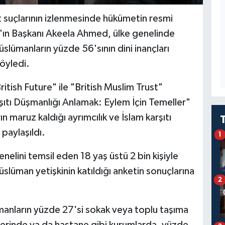
t suçlarının izlenmesinde hükümetin resmi
t"ın Başkanı Akeela Ahmed, ülke genelinde
slümanların yüzde 56'sının dini inançları
öyledi.
itish Future" ile "British Muslim Trust"
ıtı Düşmanlığı Anlamak: Eylem İçin Temeller"
n maruz kaldığı ayrımcılık ve İslam karşıtı
 paylaşıldı.
1
nelini temsil eden 18 yaş üstü 2 bin kişiyle
slüman yetişkinin katıldığı anketin sonuçlarına
2
manların yüzde 27'si sokak veya toplu taşıma
 yerinde ya da hastane gibi kurumlarda, yüzde