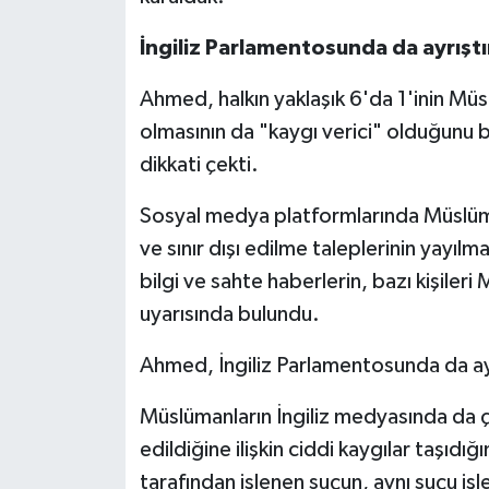
İngiliz Parlamentosunda da ayrıştır
Niğde Müftülüğü
Ahmed, halkın yaklaşık 6'da 1'inin Mü
Ordu Müftülüğü
olmasının da "kaygı verici" olduğunu be
dikkati çekti.
Osmaniye Müftülüğü
Sosyal medya platformlarında Müslüman
Rize Müftülüğü
ve sınır dışı edilme taleplerinin yayılm
Sakarya Müftülüğü
bilgi ve sahte haberlerin, bazı kişiler
uyarısında bulundu.
Samsun Müftülüğü
Ahmed, İngiliz Parlamentosunda da ayrışt
Siirt Müftülüğü
Müslümanların İngiliz medyasında da 
Sinop Müftülüğü
edildiğine ilişkin ciddi kaygılar taşıd
tarafından işlenen suçun, aynı suçu i