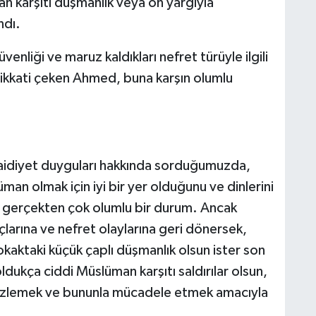
an karşıtı düşmanlık veya ön yargıyla
ndı.
nliği ve maruz kaldıkları nefret türüyle ilgili
dikkati çeken Ahmed, buna karşın olumlu
 aidiyet duyguları hakkında sorduğumuzda,
man olmak için iyi bir yer olduğunu ve dinlerini
u gerçekten çok olumlu bir durum. Ancak
larına ve nefret olaylarına geri dönersek,
sokaktaki küçük çaplı düşmanlık olsun ister son
ukça ciddi Müslüman karşıtı saldırılar olsun,
ı izlemek ve bununla mücadele etmek amacıyla