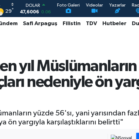
Foto Galeri
Videolar
Yazarlar
Ra
DOLAR
°
29
47,6006
0.06
EURO
ündem
Safi Arpaguş
Filistin
TDV
Hutbeler
Du
55,0250
0.02
STERLİN
64,2398
0.2
GRAM ALTIN
6513.94
0.32
BİST100
çen yıl Müslümanların
13.799
70
nçları nedeniyle ön y
anların yüzde 56'sı, yani yarısından fazlas
ön yargıyla karşılaştıklarını belirtti"