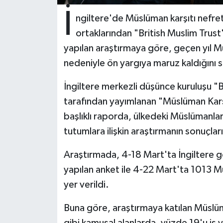
İ
ngiltere'de Müslüman karşıtı nefre
Bitlis Müftülüğü
Sağlık
ortaklarından "British Muslim Trus
yapılan araştırmaya göre, geçen yıl Mü
Bolu Müftülüğü
Makaleler
nedeniyle ön yargıya maruz kaldığını s
Burdur Müftülüğü
Ekonomi
İngiltere merkezli düşünce kuruluşu "Br
Bursa Müftülüğü
Duyurular
tarafından yayımlanan "Müslüman Karş
başlıklı raporda, ülkedeki Müslümanları
Çanakkale Müftülüğü
Podcast
tutumlara ilişkin araştırmanın sonuçları
Çankırı Müftülüğü
Bilim, Teknoloji
Araştırmada, 4-18 Mart'ta İngiltere ge
yapılan anket ile 4-22 Mart'ta 1013 Mü
Çorum Müftülüğü
Biyografiler
yer verildi.
Denizli Müftülüğü
Diyanet TV
Buna göre, araştırmaya katılan Müslü
gibi kamusal alanlarda, yüzde 19'u iş