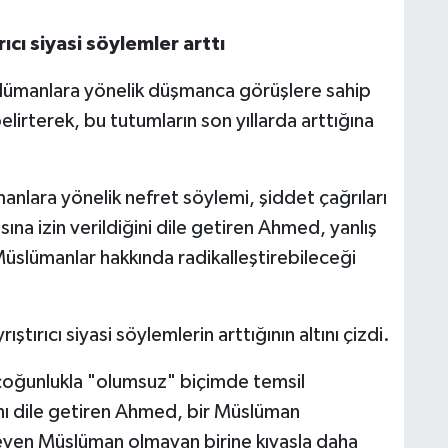
ıcı siyasi söylemler arttı
slümanlara yönelik düşmanca görüşlere sahip
lirterek, bu tutumların son yıllarda arttığına
lara yönelik nefret söylemi, şiddet çağrıları
asına izin verildiğini dile getiren Ahmed, yanlış
i Müslümanlar hakkında radikalleştirebileceği
ırıcı siyasi söylemlerin arttığının altını çizdi.
çoğunlukla "olumsuz" biçimde temsil
ığını dile getiren Ahmed, bir Müslüman
şleyen Müslüman olmayan birine kıyasla daha