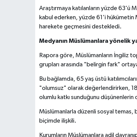
Gümüşhane Müftülüğü
Araştırmaya katılanların yüzde 63'ü 
kabul ederken, yüzde 61'i hükümetin M
Hakkari Müftülüğü
harekete geçmesini destekledi.
Hatay Müftülüğü
Medyanın Müslümanlara yönelik yak
Iğdır Müftülüğü
Rapora göre, Müslümanların İngiliz top
grupları arasında "belirgin fark" ortaya
Isparta Müftülüğü
Bu bağlamda, 65 yaş üstü katılımcıları
İstanbul Müftülüğü
"olumsuz" olarak değerlendirirken, 
olumlu katkı sunduğunu düşünenlerin 
İzmir Müftülüğü
Müslümanlarla düzenli sosyal temas, bu
Kahramanmaraş Müftülüğü
biçimde ilişkili.
Karabük Müftülüğü
Kurumların Müslümanlara adil davranı