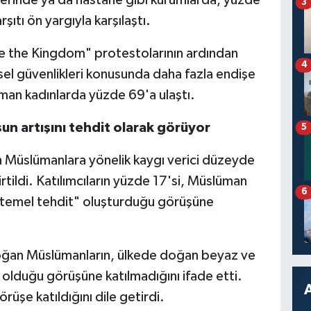
3
tı ön yargıyla karşılaştı.
te the Kingdom" protestolarının ardından
4
isel güvenlikleri konusunda daha fazla endişe
man kadınlarda yüzde 69'a ulaştı.
un artışını tehdit olarak görüyor
5
in Müslümanlara yönelik kaygı verici düzeyde
tildi. Katılımcıların yüzde 17'si, Müslüman
6
in "temel tehdit" oluşturduğu görüşüne
 doğan Müslümanların, ülkede doğan beyaz ve
 olduğu görüşüne katılmadığını ifade etti.
rüşe katıldığını dile getirdi.