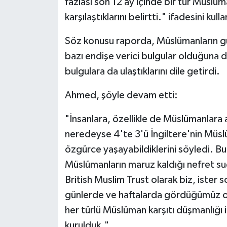
fazlası son 12 ay içinde bir tür Müslüm
karşılaştıklarını belirtti." ifadesini kulla
Konya Müftülüğü
Söz konusu raporda, Müslümanların güve
Kütahya Müftülüğü
bazı endişe verici bulgular olduğuna 
bulgulara da ulaştıklarını dile getirdi.
Malatya Müftülüğü
Ahmed, şöyle devam etti:
Manisa Müftülüğü
"İnsanlara, özellikle de Müslümanlara
Mardin Müftülüğü
neredeyse 4'te 3'ü İngiltere'nin Müslü
özgürce yaşayabildiklerini söyledi. B
Mersin Müftülüğü
Müslümanların maruz kaldığı nefret suç
Muğla Müftülüğü
British Muslim Trust olarak biz, ister 
günlerde ve haftalarda gördüğümüz old
Muş Müftülüğü
her türlü Müslüman karşıtı düşmanlığ
kurulduk."
Nevşehir Müftülüğü