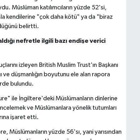
u. Müslüman katılımcıların yüzde 52'si,
a kendilerine "çok daha kötü" ya da "biraz
üğünü belirtti.
ğı nefretle ilgili bazı endişe verici
çlarını izleyen British Muslim Trust'ın Başkanı
 ve düşmanlığın boyutunu ele alan rapora
erde bulundu.
e" ile İngiltere'deki Müslümanların dinlerine
ni incelemek ve Müslümanlara yönelik tutumları
ına işaret etti.
e, Müslümanların yüzde 56'sı, yani yarısından