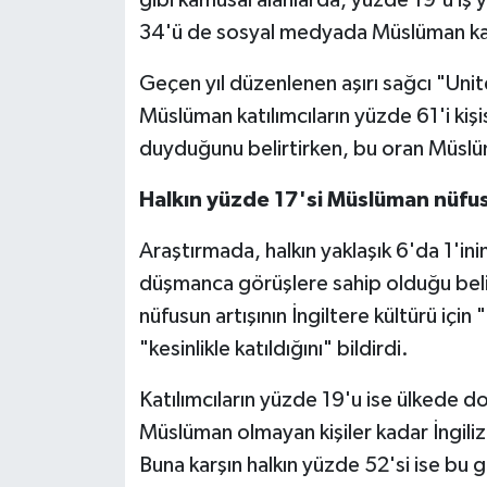
Diyarbakır Müftülüğü
İhtida Haberleri
34'ü de sosyal medyada Müslüman karşı
Düzce Müftülüğü
YAŞAM
Geçen yıl düzenlenen aşırı sağcı "Uni
Müslüman katılımcıların yüzde 61'i kiş
Edirne Müftülüğü
duyduğunu belirtirken, bu oran Müslü
Elazığ Müftülüğü
Halkın yüzde 17'si Müslüman nüfus
Erzincan Müftülüğü
Araştırmada, halkın yaklaşık 6'da 1'in
düşmanca görüşlere sahip olduğu belir
Erzurum Müftülüğü
nüfusun artışının İngiltere kültürü iç
Eskişehir Müftülüğü
"kesinlikle katıldığını" bildirdi.
Gaziantep Müftülüğü
Katılımcıların yüzde 19'u ise ülkede
Müslüman olmayan kişiler kadar İngiliz
Giresun Müftülüğü
Buna karşın halkın yüzde 52'si ise bu gö