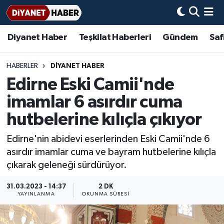
Diyanet Haber
Teşkilat Haberleri
Gündem
Saf
Diyanet Haber
Adana Müftülüğü
Bir Ayet
Aile Dergisi
İmam Hatip Okulları
Başmakale
Hadis-i Şerifler
Nöbetçi Eczaneler
Teşkilat Haberleri
Adıyaman Müftülüğü
Bir Hikaye
Aylık Dergi
Hayat Okumaları
Hava Durumu
HABERLER
DİYANET HABER
Edirne Eski Camii'nde
Afyonkarahisar Müftülüğü
Gündem
Biyografiler
Ankara Namaz Vakitleri
imamlar 6 asırdır cuma
Ağrı Müftülüğü
#Keşfet
Dini kavramlar
Trafik Durumu
hutbelerine kılıçla çıkıyor
Edirne'nin abidevi eserlerinden Eski Camii'nde 6
Aksaray Müftülüğü
Diyanet Bilgi
Basında Bugün
Süper Lig Puan Durumu ve Fikstür
asırdır imamlar cuma ve bayram hutbelerine kılıçla
çıkarak geleneği sürdürüyor.
Amasya Müftülüğü
Diyanet Takvimi
DİYANET eKİTAP
Tüm Manşetler
31.03.2023 - 14:37
2 DK
Ankara Müftülüğü
Dualar
Diyanet Dergi
Son Dakika Haberleri
YAYINLANMA
OKUNMA SÜRESI
Antalya Müftülüğü
Hadislerle İslam
TDV
Haber Arşivi