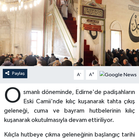
Ardahan Müftülüğü
Kudüs
Hutbeler
Artvin Müftülüğü
Kurban
DİYANET AKADEMİ
Aydın Müftülüğü
Mukabele
DİYANET GENÇLİK
Balıkesir Müftülüğü
Peygamberimizin Hayatı
DİYANET RADYO/TV
Paylaş
-
+
Bartın Müftülüğü
Ramazan
DEPREM
A
A
O
Batman Müftülüğü
Sahabeler
Dünya
smanlı döneminde, Edirne'de padişahların
Eski Camii'nde kılıç kuşanarak tahta çıkış
Bayburt Müftülüğü
Zekat
Eğitim
geleneği, cuma ve bayram hutbelerinin kılıç
kuşanarak okutulmasıyla devam ettiriliyor.
Bilecik Müftülüğü
Kültür-Sanat
Kılıçla hutbeye çıkma geleneğinin başlangıç tarihi
Bingöl Müftülüğü
Aile