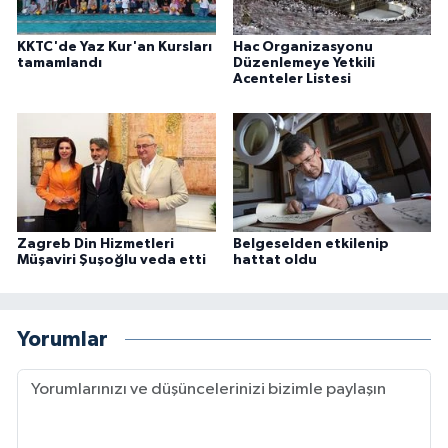
KKTC'de Yaz Kur'an Kursları
Hac Organizasyonu
Niğde Müftülüğü
tamamlandı
Düzenlemeye Yetkili
Acenteler Listesi
Ordu Müftülüğü
Osmaniye Müftülüğü
Rize Müftülüğü
Zagreb Din Hizmetleri
Belgeselden etkilenip
Sakarya Müftülüğü
Müşaviri Şuşoğlu veda etti
hattat oldu
Samsun Müftülüğü
Yorumlar
Siirt Müftülüğü
Sinop Müftülüğü