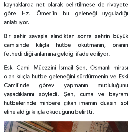
kaynaklarda net olarak belirtilmese de rivayete
göre Hz. Ömer'in bu geleneği uyguladığı
Bitlis Müftülüğü
Sağlık
anlatılıyor.
Bolu Müftülüğü
Makaleler
Bir şehir savaşla alındıktan sonra şehrin büyük
Burdur Müftülüğü
Ekonomi
camisinde kılıçla hutbe okutmanın, oranın
fethedildiği anlamına geldiği ifade ediliyor.
Bursa Müftülüğü
Duyurular
Eski Camii Müezzini İsmail Şen, Osmanlı mirası
Çanakkale Müftülüğü
Podcast
olan kılıçla hutbe geleneğini sürdürmenin ve Eski
Camii'nde görev yapmanın mutluluğunu
Çankırı Müftülüğü
Bilim, Teknoloji
yaşadıklarını söyledi. Şen, cuma ve bayram
hutbelerinde minbere çıkan imamın duasını sol
Çorum Müftülüğü
Biyografiler
eline aldığı kılıçla okuduğunu belirtti.
Denizli Müftülüğü
Diyanet TV