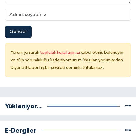
Sivas Müftülüğü
Şanlıurfa Müftülüğü
Gönder
Şırnak Müftülüğü
Tekirdağ Müftülüğü
Yorum yazarak
topluluk kurallarımızı
kabul etmiş bulunuyor
ve tüm sorumluluğu üstleniyorsunuz. Yazılan yorumlardan
Tokat Müftülüğü
DiyanetHaber hiçbir şekilde sorumlu tutulamaz.
Trabzon Müftülüğü
Tunceli Müftülüğü
Yükleniyor...
Uşak Müftülüğü
Van Müftülüğü
E-Dergiler