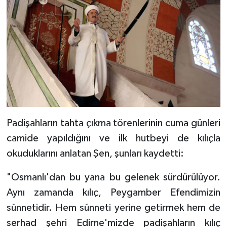
Diyarbakır Müftülüğü
İhtida Haberleri
Düzce Müftülüğü
YAŞAM
Edirne Müftülüğü
Elazığ Müftülüğü
Erzincan Müftülüğü
Padişahların tahta çıkma törenlerinin cuma günleri
Erzurum Müftülüğü
camide yapıldığını ve ilk hutbeyi de kılıçla
okuduklarını anlatan Şen, şunları kaydetti:
Eskişehir Müftülüğü
"Osmanlı'dan bu yana bu gelenek sürdürülüyor.
Gaziantep Müftülüğü
Aynı zamanda kılıç, Peygamber Efendimizin
sünnetidir. Hem sünneti yerine getirmek hem de
Giresun Müftülüğü
serhad şehri Edirne'mizde padişahların kılıç