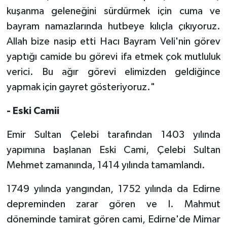
Gümüşhane Müftülüğü
kuşanma geleneğini sürdürmek için cuma ve
bayram namazlarında hutbeye kılıçla çıkıyoruz.
Hakkari Müftülüğü
Allah bize nasip etti Hacı Bayram Veli'nin görev
yaptığı camide bu görevi ifa etmek çok mutluluk
Hatay Müftülüğü
verici. Bu ağır görevi elimizden geldiğince
Iğdır Müftülüğü
yapmak için gayret gösteriyoruz."
- Eski Camii
Isparta Müftülüğü
Emir Sultan Çelebi tarafından 1403 yılında
İstanbul Müftülüğü
yapımına başlanan Eski Cami, Çelebi Sultan
İzmir Müftülüğü
Mehmet zamanında, 1414 yılında tamamlandı.
1749 yılında yangından, 1752 yılında da Edirne
Kahramanmaraş Müftülüğü
depreminden zarar gören ve I. Mahmut
Karabük Müftülüğü
döneminde tamirat gören cami, Edirne'de Mimar