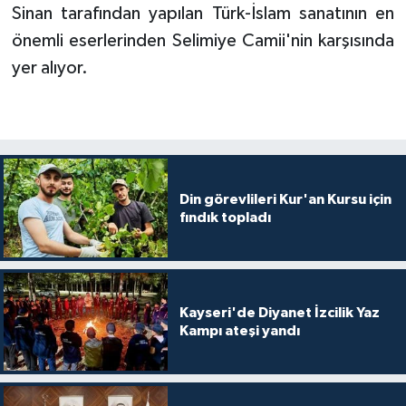
Sinan tarafından yapılan Türk-İslam sanatının en
Karaman Müftülüğü
önemli eserlerinden Selimiye Camii'nin karşısında
yer alıyor.
Kars Müftülüğü
Kastamonu Müftülüğü
Kayseri Müftülüğü
Din görevlileri Kur'an Kursu için
Kilis Müftülüğü
fındık topladı
Kırıkkale Müftülüğü
Kırklareli Müftülüğü
Kayseri'de Diyanet İzcilik Yaz
Kampı ateşi yandı
Kırşehir Müftülüğü
Kocaeli Müftülüğü