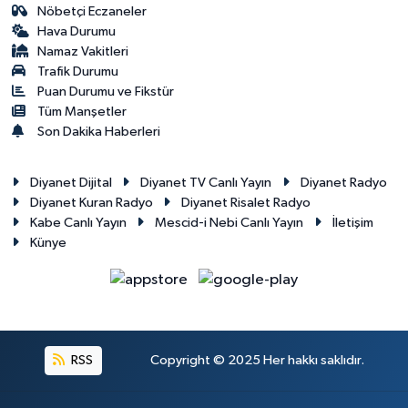
Nöbetçi Eczaneler
Hava Durumu
Namaz Vakitleri
Trafik Durumu
Puan Durumu ve Fikstür
Tüm Manşetler
Son Dakika Haberleri
Diyanet Dijital
Diyanet TV Canlı Yayın
Diyanet Radyo
Diyanet Kuran Radyo
Diyanet Risalet Radyo
Kabe Canlı Yayın
Mescid-i Nebi Canlı Yayın
İletişim
Künye
RSS
Copyright © 2025 Her hakkı saklıdır.