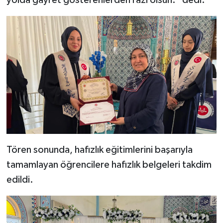
Gümüşhane Müftülüğü
Hakkari Müftülüğü
Hatay Müftülüğü
Iğdır Müftülüğü
Isparta Müftülüğü
İstanbul Müftülüğü
Tören sonunda, hafızlık eğitimlerini başarıyla
İzmir Müftülüğü
tamamlayan öğrencilere hafızlık belgeleri takdim
edildi.
Kahramanmaraş Müftülüğü
Karabük Müftülüğü