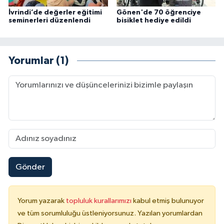
Sivas Müftülüğü
İvrindi’de değerler eğitimi
Gönen'de 70 öğrenciye
seminerleri düzenlendi
bisiklet hediye edildi
Şanlıurfa Müftülüğü
Şırnak Müftülüğü
Yorumlar (1)
Tekirdağ Müftülüğü
Tokat Müftülüğü
Trabzon Müftülüğü
Tunceli Müftülüğü
Gönder
Uşak Müftülüğü
Yorum yazarak
topluluk kurallarımızı
kabul etmiş bulunuyor
Van Müftülüğü
ve tüm sorumluluğu üstleniyorsunuz. Yazılan yorumlardan