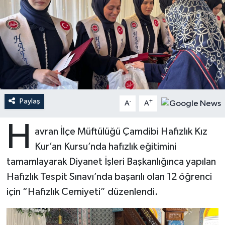
Ardahan Müftülüğü
Kudüs
Hutbeler
Artvin Müftülüğü
Kurban
DİYANET AKADEMİ
Aydın Müftülüğü
Mukabele
DİYANET GENÇLİK
Balıkesir Müftülüğü
Peygamberimizin Hayatı
DİYANET RADYO/TV
Paylaş
-
+
A
A
Bartın Müftülüğü
Ramazan
DEPREM
H
avran İlçe Müftülüğü Çamdibi Hafızlık Kız
Kur’an Kursu’nda hafızlık eğitimini
Batman Müftülüğü
Sahabeler
Dünya
tamamlayarak Diyanet İşleri Başkanlığınca yapılan
Bayburt Müftülüğü
Zekat
Eğitim
Hafızlık Tespit Sınavı’nda başarılı olan 12 öğrenci
için “Hafızlık Cemiyeti” düzenlendi.
Bilecik Müftülüğü
Kültür-Sanat
Bingöl Müftülüğü
Aile