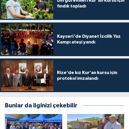
Din görevlileri Kur'an Kursu için
fındık topladı
Konya Müftülüğü
Kütahya Müftülüğü
Kayseri'de Diyanet İzcilik Yaz
Malatya Müftülüğü
Kampı ateşi yandı
Manisa Müftülüğü
Mardin Müftülüğü
Rize’de kız Kur’an kursu için
protokol imzalandı
Mersin Müftülüğü
Muğla Müftülüğü
Bunlar da ilginizi çekebilir
Muş Müftülüğü
Nevşehir Müftülüğü