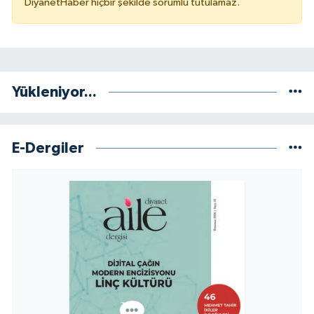
DiyanetHaber hiçbir şekilde sorumlu tutulamaz.
Yalova Müftülüğü
Yozgat Müftülüğü
Zonguldak Müftülüğü
Yükleniyor...
E-Dergiler