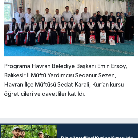
Karaman Müftülüğü
Kars Müftülüğü
Kastamonu Müftülüğü
Kayseri Müftülüğü
Programa Havran Belediye Başkanı Emin Ersoy,
Kilis Müftülüğü
Balıkesir İl Müftü Yardımcısı Sedanur Sezen,
Havran İlçe Müftüsü Sedat Karali, Kur’an kursu
Kırıkkale Müftülüğü
öğreticileri ve davetliler katıldı.
Kırklareli Müftülüğü
Kırşehir Müftülüğü
Kocaeli Müftülüğü