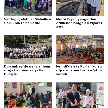
Niğde Müftülüğü
Sındırgı Çelebiler Mahallesi
Müftü Yaşar, yangından
Camii'nin temeli atıldı
etkilenen bölgeleri ziyaret
Ordu Müftülüğü
etti
Osmaniye Müftülüğü
Rize Müftülüğü
Sakarya Müftülüğü
Dursunbey’de gençler hem
İvrindi’de yaz Kur'an kursu
doğa hem maneviyatla
öğrencilerine trafik eğitimi
Samsun Müftülüğü
buluştu
verildi
Siirt Müftülüğü
Sinop Müftülüğü