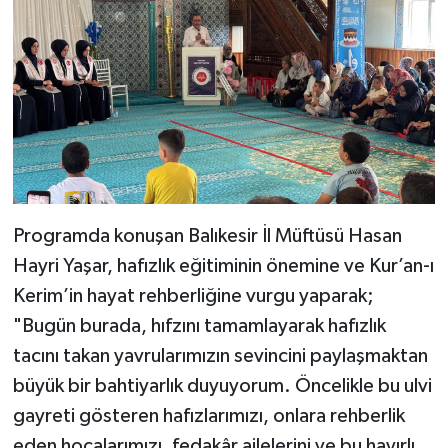
Bitlis Müftülüğü
Sağlık
Bolu Müftülüğü
Makaleler
Burdur Müftülüğü
Ekonomi
Bursa Müftülüğü
Duyurular
Programda konuşan Balıkesir İl Müftüsü Hasan
Çanakkale Müftülüğü
Podcast
Hayri Yaşar, hafızlık eğitiminin önemine ve Kur’an-ı
Kerim’in hayat rehberliğine vurgu yaparak;
Çankırı Müftülüğü
Bilim, Teknoloji
"Bugün burada, hıfzını tamamlayarak hafızlık
Çorum Müftülüğü
Biyografiler
tacını takan yavrularımızın sevincini paylaşmaktan
büyük bir bahtiyarlık duyuyorum. Öncelikle bu ulvi
Denizli Müftülüğü
Diyanet TV
gayreti gösteren hafızlarımızı, onlara rehberlik
eden hocalarımızı, fedakâr ailelerini ve bu hayırlı