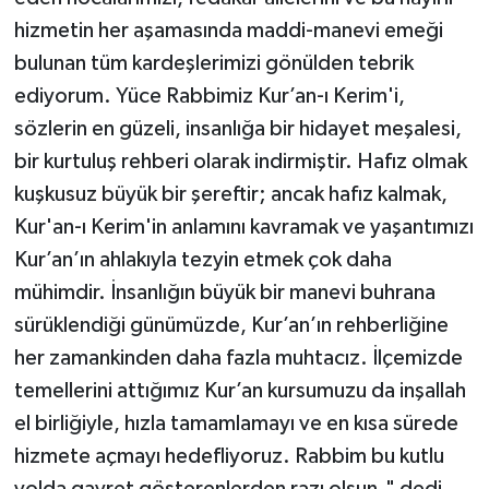
Diyarbakır Müftülüğü
İhtida Haberleri
hizmetin her aşamasında maddi-manevi emeği
bulunan tüm kardeşlerimizi gönülden tebrik
Düzce Müftülüğü
YAŞAM
ediyorum. Yüce Rabbimiz Kur’an-ı Kerim'i,
Edirne Müftülüğü
sözlerin en güzeli, insanlığa bir hidayet meşalesi,
bir kurtuluş rehberi olarak indirmiştir. Hafız olmak
Elazığ Müftülüğü
kuşkusuz büyük bir şereftir; ancak hafız kalmak,
Kur'an-ı Kerim'in anlamını kavramak ve yaşantımızı
Erzincan Müftülüğü
Kur’an’ın ahlakıyla tezyin etmek çok daha
Erzurum Müftülüğü
mühimdir. İnsanlığın büyük bir manevi buhrana
sürüklendiği günümüzde, Kur’an’ın rehberliğine
Eskişehir Müftülüğü
her zamankinden daha fazla muhtacız. İlçemizde
temellerini attığımız Kur’an kursumuzu da inşallah
Gaziantep Müftülüğü
el birliğiyle, hızla tamamlamayı ve en kısa sürede
Giresun Müftülüğü
hizmete açmayı hedefliyoruz. Rabbim bu kutlu
yolda gayret gösterenlerden razı olsun." dedi.