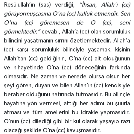
Resûlullah’ın (sas) verdiği,
“İhsan, Allah'ı (cc)
görüyormuşçasına O'na (cc) kulluk etmendir. Sen
O'nu (cc) göremesen de O (cc), seni
görmektedir.”
cevabı, Allah’a (cc) olan sorumluluk
bilincini yaşatmanın sırrını özetlemektedir. Allah’a
(cc) karşı sorumluluk bilinciyle yaşamak, kişinin
Allah’tan (cc) geldiğinin, O’na (cc) ait olduğunun
ve nihayetinde O’na (cc) döneceğinin farkında
olmasıdır. Ne zaman ve nerede olursa olsun her
şeyi gören, duyan ve bilen Allah’ın (cc) kendisiyle
beraber olduğunu hatırında tutmasıdır. Bu bilinçle
hayatına yön vermesi, attığı her adımı bu şuurla
atması ve tüm amellerini bu idrakle yapmasıdır.
O’nun (cc) dilediği gibi bir kul olarak yaşayıp razı
olacağı şekilde O’na (cc) kavuşmasıdır.