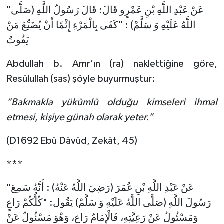
"عَنْ عَبْدِ اللَّهِ بْنِ عَمْرٍو قَالَ: قَالَ رَسُولُ اللَّهِ (صَلَّى
Karaman Müftülüğü
اللَّهُ عَلَيْهِ وَ سَلَّمْ) : "كَفَى بِالْمَرْءِ إِثْمًا أَنْ يُضَيِّعَ مَنْ
يَقُوتُ
Kars Müftülüğü
Abdullah b. Amr’ın (ra) naklettiğine göre,
Kastamonu Müftülüğü
Resûlullah (sas) şöyle buyurmuştur:
Kayseri Müftülüğü
“Bakmakla yükümlü olduğu kimseleri ihmal
Kilis Müftülüğü
etmesi, kişiye günah olarak yeter.”
(D1692 Ebû Dâvûd, Zekât, 45)
Kırıkkale Müftülüğü
***
Kırklareli Müftülüğü
"عَنْ عَبْدِ اللَّهِ بْنِ عُمَرَ (رَضِيَ اللَّهُ عَنْهُ) : أَنَّهُ سَمِعَ
Kırşehir Müftülüğü
رَسُولَ اللَّهِ (صَلَّى اللَّهُ عَلَيْهِ وَ سَلَّمْ) يَقُول: "كُلُّكُمْ رَاعٍ
وَمَسْئُولٌ عَنْ رَعِيَّتِهِ، فَالْإِمَامُ رَاعٍ، وَهْوَ مَسْئُولٌ عَنْ
Kocaeli Müftülüğü