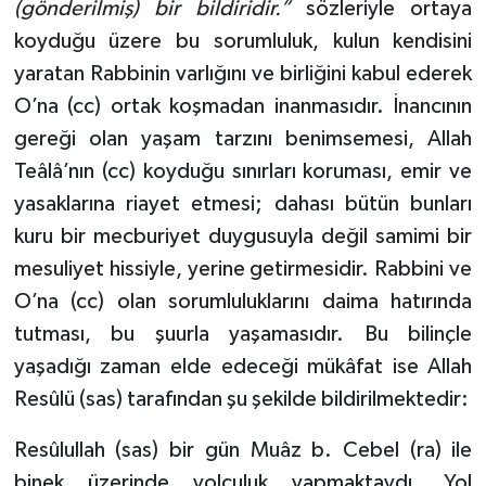
(gönderilmiş) bir bildiridir.”
sözleriyle ortaya
koyduğu üzere bu sorumluluk, kulun kendisini
yaratan Rabbinin varlığını ve birliğini kabul ederek
O’na (cc) ortak koşmadan inanmasıdır. İnancının
gereği olan yaşam tarzını benimsemesi, Allah
Teâlâ’nın (cc) koyduğu sınırları koruması, emir ve
yasaklarına riayet etmesi; dahası bütün bunları
kuru bir mecburiyet duygusuyla değil samimi bir
mesuliyet hissiyle, yerine getirmesidir. Rabbini ve
O’na (cc) olan sorumluluklarını daima hatırında
tutması, bu şuurla yaşamasıdır. Bu bilinçle
yaşadığı zaman elde edeceği mükâfat ise Allah
Resûlü (sas) tarafından şu şekilde bildirilmektedir:
Resûlullah (sas) bir gün Muâz b. Cebel (ra) ile
binek üzerinde yolculuk yapmaktaydı. Yol