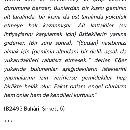
Gümüşhane Müftülüğü
durumuna benzer; Bunlardan bir kısmı geminin
alt tarafında, bir kısmı da üst tarafında yolculuk
Hakkari Müftülüğü
etmeye hak kazanmıştır. Alt kattakiler (su
ihtiyaçlarını karşılamak için) üsttekilerin yanına
Hatay Müftülüğü
giderler. (Bir süre sonra), "(Sudan) nasibimizi
Iğdır Müftülüğü
almak için (geminin altından) bir delik açsak da
yukarıdakileri rahatsız etmesek." derler. Eğer
Isparta Müftülüğü
yukarıda bulunanlar aşağıdakilerin isteklerini
yapmalarına izin verirlerse gemidekiler hep
İstanbul Müftülüğü
birlikte helâk olur. Fakat onlara engel olurlarsa
İzmir Müftülüğü
hem onlar hem de kendileri kurtulur.”
(B2493 Buhârî, Şirket, 6)
Kahramanmaraş Müftülüğü
***
Karabük Müftülüğü