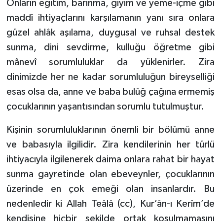
Onların eğitim, barınma, giyim ve yeme-içme gibi
maddî ihtiyaçlarını karşılamanın yanı sıra onlara
güzel ahlâk aşılama, duygusal ve ruhsal destek
sunma, dini sevdirme, kulluğu öğretme gibi
mânevî sorumluluklar da yüklenirler. Zira
dinimizde her ne kadar sorumluluğun bireyselliği
esas olsa da, anne ve baba bulûğ çağına ermemiş
çocuklarının yaşantısından sorumlu tutulmuştur.
Kişinin sorumluluklarının önemli bir bölümü anne
ve babasıyla ilgilidir. Zira kendilerinin her türlü
ihtiyacıyla ilgilenerek daima onlara rahat bir hayat
sunma gayretinde olan ebeveynler, çocuklarının
üzerinde en çok emeği olan insanlardır. Bu
nedenledir ki Allah Teâlâ (cc), Kur’ân-ı Kerîm’de
kendisine hiçbir şekilde ortak koşulmamasını