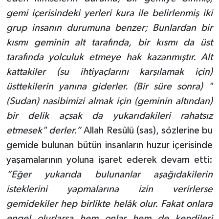
Yalova Müftülüğü
gemi içerisindeki yerleri kura ile belirlenmiş iki
grup insanın durumuna benzer; Bunlardan bir
Yozgat Müftülüğü
kısmı geminin alt tarafında, bir kısmı da üst
tarafında yolculuk etmeye hak kazanmıştır. Alt
Zonguldak Müftülüğü
kattakiler (su ihtiyaçlarını karşılamak için)
üsttekilerin yanına giderler. (Bir süre sonra) "
(Sudan) nasibimizi almak için (geminin altından)
bir delik açsak da yukarıdakileri rahatsız
etmesek" derler.”
Allah Resûlü (sas), sözlerine bu
gemide bulunan bütün insanların huzur içerisinde
yaşamalarının yoluna işaret ederek devam etti:
“Eğer yukarıda bulunanlar aşağıdakilerin
isteklerini yapmalarına izin verirlerse
gemidekiler hep birlikte helâk olur. Fakat onlara
engel olurlarsa hem onlar hem de kendileri