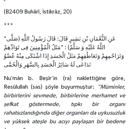
(B2409 Buhârî, İstikrâz, 20)
Niğde Müftülüğü
***
Ordu Müftülüğü
"عَنِ النُّعْمَانِ بْنِ بَشِيرٍ قَالَ: قَالَ رَسُولُ اللَّهِ (صَلَّى
Osmaniye Müftülüğü
اللَّهُ عَلَيْهِ وَ سَلَّمْ) : "مَثَلُ الْمُؤْمِنِينَ فِى تَوَادِّهِمْ
وَتَرَاحُمِهِمْ وَتَعَاطُفِهِمْ مَثَلُ الْجَسَدِ إِذَا اشْتَكَى مِنْهُ عُضْوٌ
Rize Müftülüğü
تَدَاعَى لَهُ سَائِرُ الْجَسَدِ بِالسَّهَرِ وَالْحُمَّى
Sakarya Müftülüğü
Nu’mân b. Beşîr’in (ra) naklettiğine göre,
Resûlullah (sas) şöyle buyurmuştur:
“Müminler,
Samsun Müftülüğü
birbirlerini sevmede, birbirlerine merhamet ve
Siirt Müftülüğü
şefkat göstermede, tıpkı bir organı
rahatsızlandığında diğer organları da uykusuzluk
Sinop Müftülüğü
ve yüksek ateşle bu acıyı paylaşan bir bedene