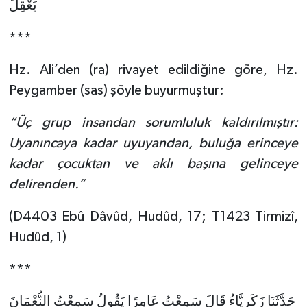
يَعْقِلَ
Bitlis Müftülüğü
Sağlık
***
Bolu Müftülüğü
Makaleler
Hz. Ali’den (ra) rivayet edildiğine göre, Hz.
Peygamber (sas) şöyle buyurmuştur:
Burdur Müftülüğü
Ekonomi
“Üç grup insandan sorumluluk kaldırılmıştır:
Bursa Müftülüğü
Duyurular
Uyanıncaya kadar uyuyandan, buluğa erinceye
kadar çocuktan ve aklı başına gelinceye
Çanakkale Müftülüğü
Podcast
delirenden.”
Çankırı Müftülüğü
Bilim, Teknoloji
(D4403 Ebû Dâvûd, Hudûd, 17; T1423 Tirmizî,
Hudûd, 1)
Çorum Müftülüğü
Biyografiler
***
Denizli Müftülüğü
Diyanet TV
حَدَّثَنَا زَكَرِيَّاءُ قَالَ سَمِعْتُ عَامِرًا يَقُولُ سَمِعْتُ النُّعْمَانَ