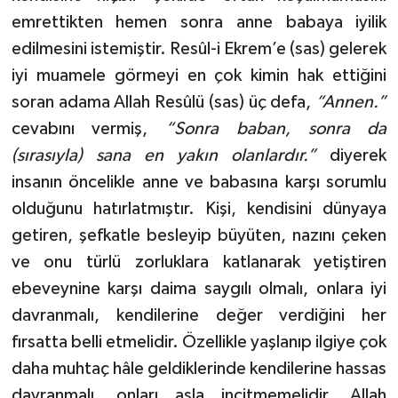
emrettikten hemen sonra anne babaya iyilik
edilmesini istemiştir. Resûl-i Ekrem’e (sas) gelerek
iyi muamele görmeyi en çok kimin hak ettiğini
soran adama Allah Resûlü (sas) üç defa,
“Annen.”
cevabını vermiş,
“Sonra baban, sonra da
(sırasıyla) sana en yakın olanlardır.”
diyerek
insanın öncelikle anne ve babasına karşı sorumlu
olduğunu hatırlatmıştır. Kişi, kendisini dünyaya
getiren, şefkatle besleyip büyüten, nazını çeken
ve onu türlü zorluklara katlanarak yetiştiren
ebeveynine karşı daima saygılı olmalı, onlara iyi
davranmalı, kendilerine değer verdiğini her
fırsatta belli etmelidir. Özellikle yaşlanıp ilgiye çok
daha muhtaç hâle geldiklerinde kendilerine hassas
davranmalı, onları asla incitmemelidir. Allah