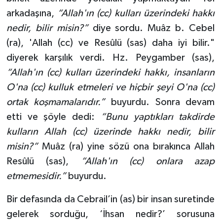
arkadaşına,
“Allah'ın (cc) kulları üzerindeki hakkı
nedir, bilir misin?”
diye sordu. Muâz b. Cebel
(ra), 'Allah (cc) ve Resûlü (sas) daha iyi bilir."
diyerek karşılık verdi. Hz. Peygamber (sas),
“Allah'ın (cc) kulları üzerindeki hakkı, insanların
O'na (cc) kulluk etmeleri ve hiçbir şeyi O'na (cc)
ortak koşmamalarıdır.”
buyurdu. Sonra devam
etti ve şöyle dedi:
“Bunu yaptıkları takdirde
kulların Allah (cc) üzerinde hakkı nedir, bilir
misin?”
Muâz (ra) yine sözü ona bırakınca Allah
Resûlü (sas),
“Allah'ın (cc) onlara azap
etmemesidir.”
buyurdu.
Bir defasında da Cebrail’in (as) bir insan suretinde
gelerek sorduğu, ‘İhsan nedir?’ sorusuna