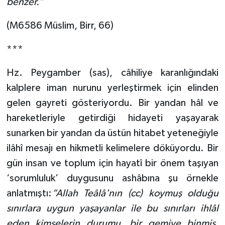
benzer.”
Sivas Müftülüğü
(M6586 Müslim, Birr, 66)
Şanlıurfa Müftülüğü
***
Şırnak Müftülüğü
Hz. Peygamber (sas), câhiliye karanlığındaki
Tekirdağ Müftülüğü
kalplere iman nurunu yerleştirmek için elinden
gelen gayreti gösteriyordu. Bir yandan hâl ve
Tokat Müftülüğü
hareketleriyle getirdiği hidayeti yaşayarak
sunarken bir yandan da üstün hitabet yeteneğiyle
Trabzon Müftülüğü
ilâhî mesajı en hikmetli kelimelere döküyordu. Bir
Tunceli Müftülüğü
gün insan ve toplum için hayatî bir önem taşıyan
‘sorumluluk’ duygusunu ashâbına şu örnekle
Uşak Müftülüğü
anlatmıştı:
“Allah Teâlâ'nın (cc) koymuş olduğu
sınırlara uygun yaşayanlar ile bu sınırları ihlâl
Van Müftülüğü
eden kimselerin durumu, bir gemiye binmiş,