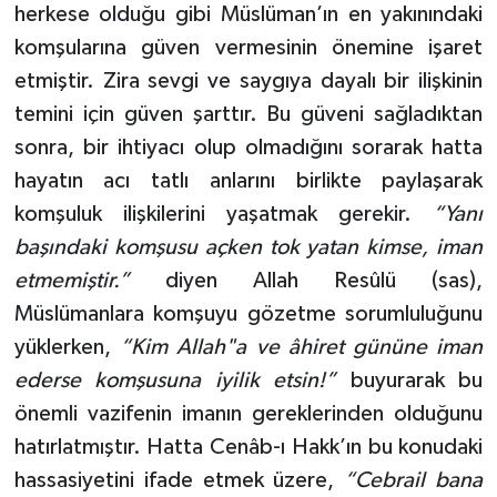
herkese olduğu gibi Müslüman’ın en yakınındaki
komşularına güven vermesinin önemine işaret
etmiştir. Zira sevgi ve saygıya dayalı bir ilişkinin
temini için güven şarttır. Bu güveni sağladıktan
sonra, bir ihtiyacı olup olmadığını sorarak hatta
hayatın acı tatlı anlarını birlikte paylaşarak
komşuluk ilişkilerini yaşatmak gerekir.
“Yanı
başındaki komşusu açken tok yatan kimse, iman
etmemiştir.”
diyen Allah Resûlü (sas),
Müslümanlara komşuyu gözetme sorumluluğunu
yüklerken,
“Kim Allah"a ve âhiret gününe iman
ederse komşusuna iyilik etsin!”
buyurarak bu
önemli vazifenin imanın gereklerinden olduğunu
hatırlatmıştır. Hatta Cenâb-ı Hakk’ın bu konudaki
hassasiyetini ifade etmek üzere,
“Cebrail bana