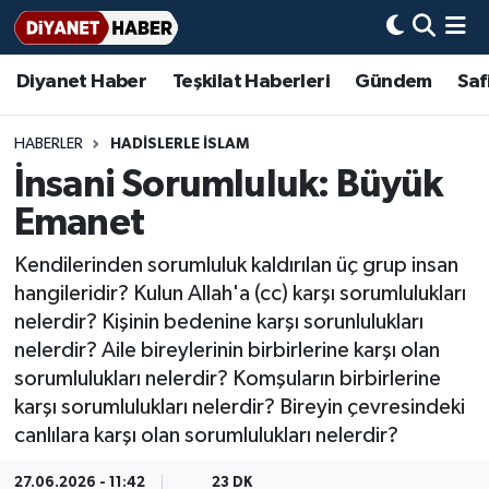
Diyanet Haber
Teşkilat Haberleri
Gündem
Saf
Diyanet Haber
Adana Müftülüğü
Bir Ayet
Aile Dergisi
İmam Hatip Okulları
Başmakale
Hadis-i Şerifler
Nöbetçi Eczaneler
Teşkilat Haberleri
Adıyaman Müftülüğü
Bir Hikaye
Aylık Dergi
Hayat Okumaları
Hava Durumu
HABERLER
HADISLERLE İSLAM
İnsani Sorumluluk: Büyük
Afyonkarahisar Müftülüğü
Gündem
Biyografiler
Ankara Namaz Vakitleri
Emanet
Ağrı Müftülüğü
#Keşfet
Dini kavramlar
Trafik Durumu
Kendilerinden sorumluluk kaldırılan üç grup insan
hangileridir? Kulun Allah'a (cc) karşı sorumlulukları
Aksaray Müftülüğü
Diyanet Bilgi
Basında Bugün
Süper Lig Puan Durumu ve Fikstür
nelerdir? Kişinin bedenine karşı sorunlulukları
nelerdir? Aile bireylerinin birbirlerine karşı olan
Amasya Müftülüğü
Diyanet Takvimi
DİYANET eKİTAP
Tüm Manşetler
sorumlulukları nelerdir? Komşuların birbirlerine
karşı sorumlulukları nelerdir? Bireyin çevresindeki
Ankara Müftülüğü
Dualar
Diyanet Dergi
Son Dakika Haberleri
canlılara karşı olan sorumlulukları nelerdir?
Antalya Müftülüğü
Hadislerle İslam
TDV
Haber Arşivi
27.06.2026 - 11:42
23 DK