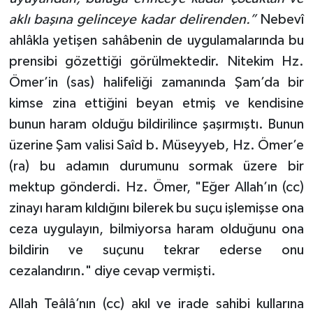
aklı başına gelinceye kadar delirenden.”
Nebevî
ahlâkla yetişen sahâbenin de uygulamalarında bu
prensibi gözettiği görülmektedir. Nitekim Hz.
Ömer’in (sas) halifeliği zamanında Şam’da bir
kimse zina ettiğini beyan etmiş ve kendisine
bunun haram olduğu bildirilince şaşırmıştı. Bunun
üzerine Şam valisi Saîd b. Müseyyeb, Hz. Ömer’e
(ra) bu adamın durumunu sormak üzere bir
mektup gönderdi. Hz. Ömer, "Eğer Allah’ın (cc)
zinayı haram kıldığını bilerek bu suçu işlemişse ona
ceza uygulayın, bilmiyorsa haram olduğunu ona
bildirin ve suçunu tekrar ederse onu
cezalandırın." diye cevap vermişti.
Allah Teâlâ’nın (cc) akıl ve irade sahibi kullarına