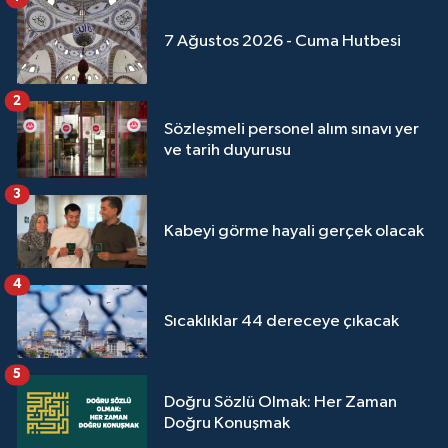
Sivas Müftülüğü
7 Ağustos 2026 - Cuma Hutbesi
Şanlıurfa Müftülüğü
2
Şırnak Müftülüğü
Sözleşmeli personel alım sınavı yer
ve tarih duyurusu
Tekirdağ Müftülüğü
3
Tokat Müftülüğü
Kabeyi görme hayali gerçek olacak
Trabzon Müftülüğü
4
Tunceli Müftülüğü
Sıcaklıklar 44 dereceye çıkacak
Uşak Müftülüğü
5
Doğru Sözlü Olmak: Her Zaman
Van Müftülüğü
Doğru Konuşmak