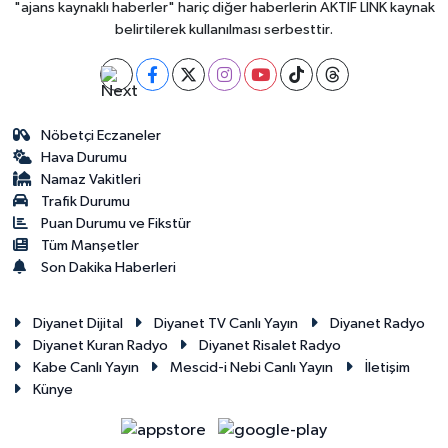
"ajans kaynaklı haberler" hariç diğer haberlerin AKTİF LİNK kaynak
belirtilerek kullanılması serbesttir.
Nöbetçi Eczaneler
Hava Durumu
Namaz Vakitleri
Trafik Durumu
Puan Durumu ve Fikstür
Tüm Manşetler
Son Dakika Haberleri
Diyanet Dijital
Diyanet TV Canlı Yayın
Diyanet Radyo
Diyanet Kuran Radyo
Diyanet Risalet Radyo
Kabe Canlı Yayın
Mescid-i Nebi Canlı Yayın
İletişim
Künye