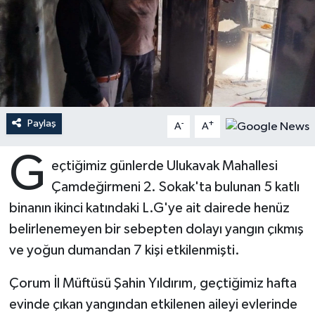
Ardahan Müftülüğü
Kudüs
Hutbeler
Artvin Müftülüğü
Kurban
DİYANET AKADEMİ
Aydın Müftülüğü
Mukabele
DİYANET GENÇLİK
Paylaş
-
+
A
A
Balıkesir Müftülüğü
Peygamberimizin Hayatı
DİYANET RADYO/TV
G
eçtiğimiz günlerde Ulukavak Mahallesi
Bartın Müftülüğü
Ramazan
DEPREM
Çamdeğirmeni 2. Sokak'ta bulunan 5 katlı
Batman Müftülüğü
Sahabeler
Dünya
binanın ikinci katındaki L.G'ye ait dairede henüz
belirlenemeyen bir sebepten dolayı yangın çıkmış
Bayburt Müftülüğü
Zekat
Eğitim
ve yoğun dumandan 7 kişi etkilenmişti.
Bilecik Müftülüğü
Kültür-Sanat
Çorum İl Müftüsü Şahin Yıldırım, geçtiğimiz hafta
evinde çıkan yangından etkilenen aileyi evlerinde
Bingöl Müftülüğü
Aile