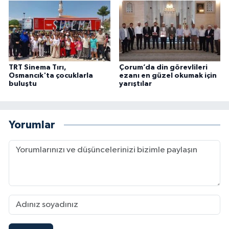
Karaman Müftülüğü
Kars Müftülüğü
Kastamonu Müftülüğü
TRT Sinema Tırı,
Çorum’da din görevlileri
Osmancık'ta çocuklarla
ezanı en güzel okumak için
buluştu
yarıştılar
Kayseri Müftülüğü
Kilis Müftülüğü
Yorumlar
Kırıkkale Müftülüğü
Kırklareli Müftülüğü
Kırşehir Müftülüğü
Kocaeli Müftülüğü