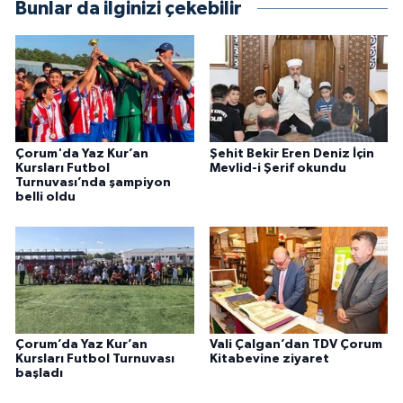
Bunlar da ilginizi çekebilir
Gümüşhane Müftülüğü
Hakkari Müftülüğü
Hatay Müftülüğü
Iğdır Müftülüğü
Çorum'da Yaz Kur’an
Şehit Bekir Eren Deniz İçin
Kursları Futbol
Mevlid-i Şerif okundu
Turnuvası’nda şampiyon
belli oldu
Isparta Müftülüğü
İstanbul Müftülüğü
İzmir Müftülüğü
Kahramanmaraş Müftülüğü
Çorum’da Yaz Kur’an
Vali Çalgan’dan TDV Çorum
Kursları Futbol Turnuvası
Kitabevine ziyaret
başladı
Karabük Müftülüğü