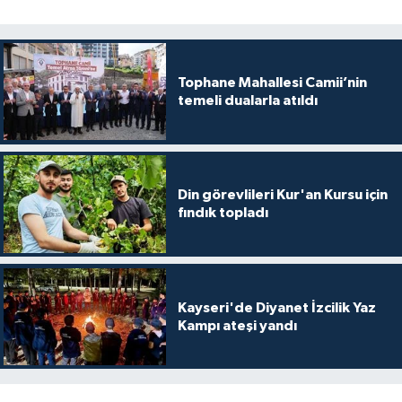
Diyarbakır Müftülüğü
İhtida Haberleri
Düzce Müftülüğü
YAŞAM
Tophane Mahallesi Camii’nin
Edirne Müftülüğü
temeli dualarla atıldı
Elazığ Müftülüğü
Erzincan Müftülüğü
Din görevlileri Kur'an Kursu için
fındık topladı
Erzurum Müftülüğü
Eskişehir Müftülüğü
Kayseri'de Diyanet İzcilik Yaz
Kampı ateşi yandı
Gaziantep Müftülüğü
Giresun Müftülüğü