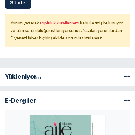
Gönder
Konya Müftülüğü
Yorum yazarak
topluluk kurallarımızı
kabul etmiş bulunuyor
Kütahya Müftülüğü
ve tüm sorumluluğu üstleniyorsunuz. Yazılan yorumlardan
DiyanetHaber hiçbir şekilde sorumlu tutulamaz.
Malatya Müftülüğü
Manisa Müftülüğü
Mardin Müftülüğü
Yükleniyor...
Mersin Müftülüğü
E-Dergiler
Muğla Müftülüğü
Muş Müftülüğü
Nevşehir Müftülüğü