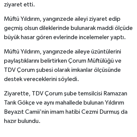
ziyaret etti.
Bitlis Müftülüğü
Sağlık
Müftü Yıldırım, yangınzede aileyi ziyaret edip
geçmiş olsun dileklerinde bulunarak maddi ölçüde
Bolu Müftülüğü
Makaleler
büyük hasar gören evlerinde incelemeler yaptı.
Burdur Müftülüğü
Ekonomi
Müftü Yıldırım, yangınzede aileye üzüntülerini
paylaştıklarını belirtirken Çorum Müftülüğü ve
Bursa Müftülüğü
Duyurular
TDV Çorum şubesi olarak imkanlar ölçüsünde
Çanakkale Müftülüğü
Podcast
destek vereceklerini söyledi.
Çankırı Müftülüğü
Bilim, Teknoloji
Ziyarette, TDV Çorum şube temsilcisi Ramazan
Tarık Gökçe ve aynı mahallede bulunan Yıldırım
Çorum Müftülüğü
Biyografiler
Beyazıt Camii'nin imam hatibi Cezmi Durmuş da
hazır bulundu.
Denizli Müftülüğü
Diyanet TV