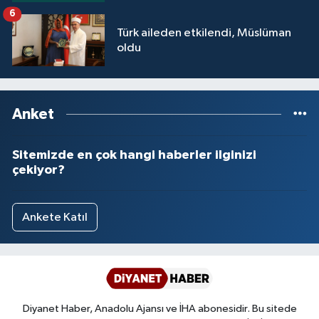
Yalova Müftülüğü
6
Türk aileden etkilendi, Müslüman
oldu
Yozgat Müftülüğü
Zonguldak Müftülüğü
Anket
Sitemizde en çok hangi haberler ilginizi
çekiyor?
Ankete Katıl
Diyanet Haber, Anadolu Ajansı ve İHA abonesidir. Bu sitede