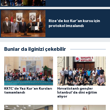
Karaman Müftülüğü
Kars Müftülüğü
Rize’de kız Kur’an kursu için
protokol imzalandı
Kastamonu Müftülüğü
Kayseri Müftülüğü
Bunlar da ilginizi çekebilir
Kilis Müftülüğü
Kırıkkale Müftülüğü
Kırklareli Müftülüğü
KKTC'de Yaz Kur'an Kursları
Hırvatistanlı gençler
tamamlandı
İstanbul'da dini eğitim
Kırşehir Müftülüğü
alıyor
Kocaeli Müftülüğü