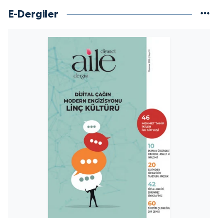
Sivas Müftülüğü
E-Dergiler
Şanlıurfa Müftülüğü
Şırnak Müftülüğü
Tekirdağ Müftülüğü
Tokat Müftülüğü
Trabzon Müftülüğü
Tunceli Müftülüğü
Uşak Müftülüğü
Van Müftülüğü