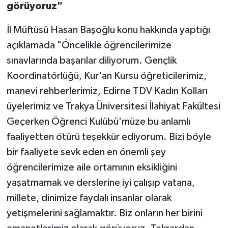
Diyarbakır Müftülüğü
İhtida Haberleri
görüyoruz"
Düzce Müftülüğü
YAŞAM
İl Müftüsü Hasan Başoğlu konu hakkında yaptığı
açıklamada "Öncelikle öğrencilerimize
Edirne Müftülüğü
sınavlarında başarılar diliyorum. Gençlik
Koordinatörlüğü, Kur'an Kursu öğreticilerimiz,
Elazığ Müftülüğü
manevi rehberlerimiz, Edirne TDV Kadın Kolları
üyelerimiz ve Trakya Üniversitesi İlahiyat Fakültesi
Erzincan Müftülüğü
Geçerken Öğrenci Kulübü'müze bu anlamlı
Erzurum Müftülüğü
faaliyetten ötürü teşekkür ediyorum. Bizi böyle
bir faaliyete sevk eden en önemli şey
Eskişehir Müftülüğü
öğrencilerimize aile ortamının eksikliğini
yaşatmamak ve derslerine iyi çalışıp vatana,
Gaziantep Müftülüğü
millete, dinimize faydalı insanlar olarak
Giresun Müftülüğü
yetişmelerini sağlamaktır. Biz onların her birini