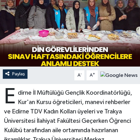
Ardahan Müftülüğü
Kudüs
Hutbeler
Artvin Müftülüğü
Kurban
DİYANET AKADEMİ
Aydın Müftülüğü
Mukabele
DİYANET GENÇLİK
Balıkesir Müftülüğü
Peygamberimizin Hayatı
DİYANET RADYO/TV
Paylaş
-
+
Bartın Müftülüğü
Ramazan
DEPREM
A
A
E
Batman Müftülüğü
Sahabeler
Dünya
dirne İl Müftülüğü Gençlik Koordinatörlüğü,
Kur'an Kursu öğreticileri, manevi rehberler
Bayburt Müftülüğü
Zekat
Eğitim
ve Edirne TDV Kadın Kolları üyeleri ve Trakya
Üniversitesi İlahiyat Fakültesi Geçerken Öğrenci
Bilecik Müftülüğü
Kültür-Sanat
Kulübü tarafından aile ortamında hazırlanan
Bingöl Müftülüğü
Aile
ikramlıklar, Trakya Üniversitesi Merkez