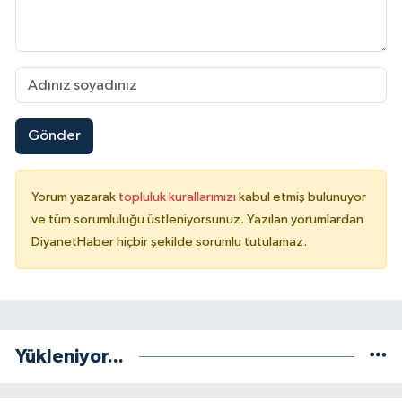
Niğde Müftülüğü
Ordu Müftülüğü
Gönder
Osmaniye Müftülüğü
Rize Müftülüğü
Yorum yazarak
topluluk kurallarımızı
kabul etmiş bulunuyor
ve tüm sorumluluğu üstleniyorsunuz. Yazılan yorumlardan
Sakarya Müftülüğü
DiyanetHaber hiçbir şekilde sorumlu tutulamaz.
Samsun Müftülüğü
Siirt Müftülüğü
Yükleniyor...
Sinop Müftülüğü