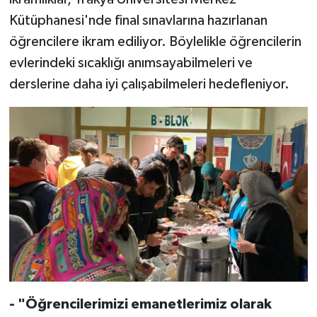
Kütüphanesi'nde final sınavlarına hazırlanan
Bitlis Müftülüğü
Sağlık
öğrencilere ikram ediliyor. Böylelikle öğrencilerin
evlerindeki sıcaklığı anımsayabilmeleri ve
Bolu Müftülüğü
Makaleler
derslerine daha iyi çalışabilmeleri hedefleniyor.
Burdur Müftülüğü
Ekonomi
Bursa Müftülüğü
Duyurular
Çanakkale Müftülüğü
Podcast
Çankırı Müftülüğü
Bilim, Teknoloji
Çorum Müftülüğü
Biyografiler
Denizli Müftülüğü
Diyanet TV
- "Öğrencilerimizi emanetlerimiz olarak