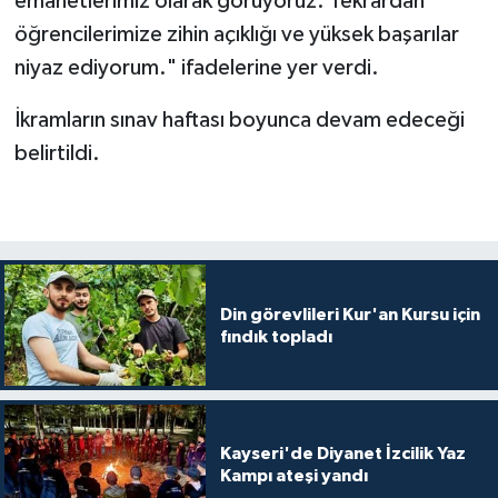
emanetlerimiz olarak görüyoruz. Tekrardan
Gümüşhane Müftülüğü
öğrencilerimize zihin açıklığı ve yüksek başarılar
niyaz ediyorum." ifadelerine yer verdi.
Hakkari Müftülüğü
İkramların sınav haftası boyunca devam edeceği
Hatay Müftülüğü
belirtildi.
Iğdır Müftülüğü
Isparta Müftülüğü
İstanbul Müftülüğü
Din görevlileri Kur'an Kursu için
fındık topladı
İzmir Müftülüğü
Kahramanmaraş Müftülüğü
Kayseri'de Diyanet İzcilik Yaz
Karabük Müftülüğü
Kampı ateşi yandı