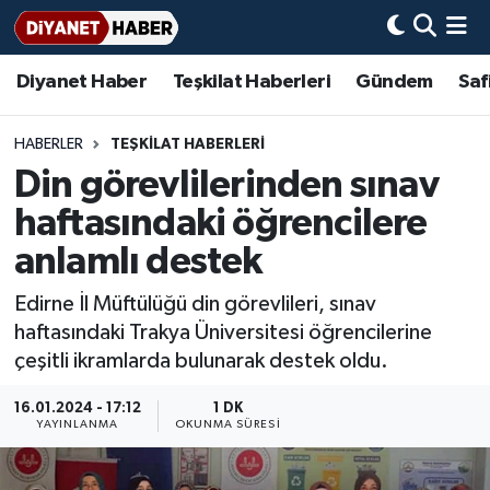
Diyanet Haber
Teşkilat Haberleri
Gündem
Saf
Diyanet Haber
Adana Müftülüğü
Bir Ayet
Aile Dergisi
İmam Hatip Okulları
Başmakale
Hadis-i Şerifler
Nöbetçi Eczaneler
Teşkilat Haberleri
Adıyaman Müftülüğü
Bir Hikaye
Aylık Dergi
Hayat Okumaları
Hava Durumu
HABERLER
TEŞKİLAT HABERLERİ
Din görevlilerinden sınav
Afyonkarahisar Müftülüğü
Gündem
Biyografiler
Ankara Namaz Vakitleri
haftasındaki öğrencilere
Ağrı Müftülüğü
#Keşfet
Dini kavramlar
Trafik Durumu
anlamlı destek
Edirne İl Müftülüğü din görevlileri, sınav
Aksaray Müftülüğü
Diyanet Bilgi
Basında Bugün
Süper Lig Puan Durumu ve Fikstür
haftasındaki Trakya Üniversitesi öğrencilerine
çeşitli ikramlarda bulunarak destek oldu.
Amasya Müftülüğü
Diyanet Takvimi
DİYANET eKİTAP
Tüm Manşetler
16.01.2024 - 17:12
1 DK
Ankara Müftülüğü
Dualar
Diyanet Dergi
Son Dakika Haberleri
YAYINLANMA
OKUNMA SÜRESI
Antalya Müftülüğü
Hadislerle İslam
TDV
Haber Arşivi