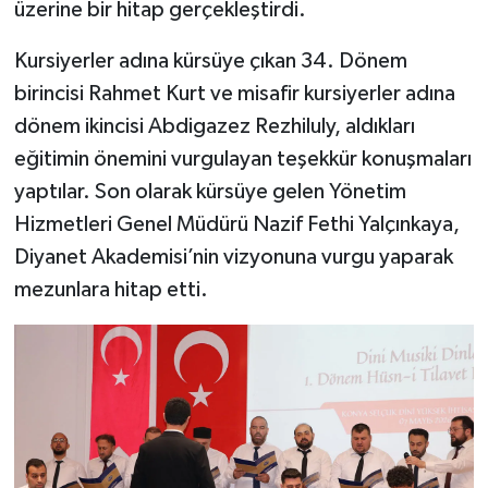
üzerine bir hitap gerçekleştirdi.
Gümüşhane Müftülüğü
Kursiyerler adına kürsüye çıkan 34. Dönem
Hakkari Müftülüğü
birincisi Rahmet Kurt ve misafir kursiyerler adına
dönem ikincisi Abdigazez Rezhiluly, aldıkları
Hatay Müftülüğü
eğitimin önemini vurgulayan teşekkür konuşmaları
Iğdır Müftülüğü
yaptılar. Son olarak kürsüye gelen Yönetim
Hizmetleri Genel Müdürü Nazif Fethi Yalçınkaya,
Isparta Müftülüğü
Diyanet Akademisi’nin vizyonuna vurgu yaparak
mezunlara hitap etti.
İstanbul Müftülüğü
İzmir Müftülüğü
Kahramanmaraş Müftülüğü
Karabük Müftülüğü