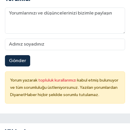
Sivas Müftülüğü
Şanlıurfa Müftülüğü
Şırnak Müftülüğü
Tekirdağ Müftülüğü
Gönder
Tokat Müftülüğü
Trabzon Müftülüğü
Yorum yazarak
topluluk kurallarımızı
kabul etmiş bulunuyor
ve tüm sorumluluğu üstleniyorsunuz. Yazılan yorumlardan
Tunceli Müftülüğü
DiyanetHaber hiçbir şekilde sorumlu tutulamaz.
Uşak Müftülüğü
Van Müftülüğü