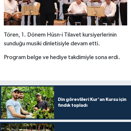
Karaman Müftülüğü
Kars Müftülüğü
Tören, 1. Dönem Hüsn-i Tilavet kursiyerlerinin
Kastamonu Müftülüğü
sunduğu musiki dinletisiyle devam etti.
Kayseri Müftülüğü
Program belge ve hediye takdimiyle sona erdi.
Kilis Müftülüğü
Kırıkkale Müftülüğü
Kırklareli Müftülüğü
Din görevlileri Kur'an Kursu için
fındık topladı
Kırşehir Müftülüğü
Kocaeli Müftülüğü