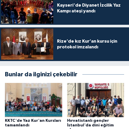
Kayseri'de Diyanet İzcilik Yaz
Kampı ateşi yandı
Konya Müftülüğü
Kütahya Müftülüğü
Malatya Müftülüğü
Rize’de kız Kur’an kursu için
protokol imzalandı
Manisa Müftülüğü
Mardin Müftülüğü
Bunlar da ilginizi çekebilir
Mersin Müftülüğü
Muğla Müftülüğü
Muş Müftülüğü
KKTC'de Yaz Kur'an Kursları
Hırvatistanlı gençler
tamamlandı
İstanbul'da dini eğitim
Nevşehir Müftülüğü