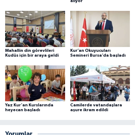
alıyor
Niğde Müftülüğü
Ordu Müftülüğü
Osmaniye Müftülüğü
Mahallin din görevlileri
Kur’an Okuyucuları
Kudüs için bir araya geldi
Semineri Bursa’da başladı
Rize Müftülüğü
Sakarya Müftülüğü
Samsun Müftülüğü
Yaz Kur'an Kurslarında
Camilerde vatandaşlara
Siirt Müftülüğü
heyecan başladı
aşure ikram edildi
Sinop Müftülüğü
Yorumlar