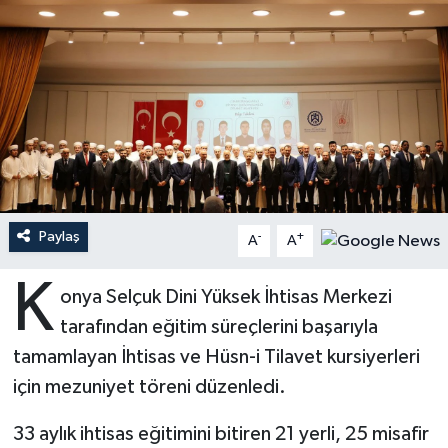
Ardahan Müftülüğü
Kudüs
Hutbeler
Artvin Müftülüğü
Kurban
DİYANET AKADEMİ
Aydın Müftülüğü
Mukabele
DİYANET GENÇLİK
Balıkesir Müftülüğü
Peygamberimizin Hayatı
DİYANET RADYO/TV
Paylaş
-
+
Bartın Müftülüğü
Ramazan
DEPREM
A
A
K
Batman Müftülüğü
Sahabeler
Dünya
onya Selçuk Dini Yüksek İhtisas Merkezi
tarafından eğitim süreçlerini başarıyla
Bayburt Müftülüğü
Zekat
Eğitim
tamamlayan İhtisas ve Hüsn-i Tilavet kursiyerleri
için mezuniyet töreni düzenledi.
Bilecik Müftülüğü
Kültür-Sanat
33 aylık ihtisas eğitimini bitiren 21 yerli, 25 misafir
Bingöl Müftülüğü
Aile