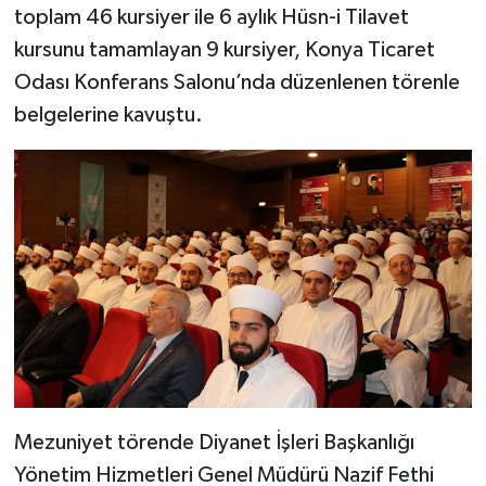
toplam 46 kursiyer ile 6 aylık Hüsn-i Tilavet
kursunu tamamlayan 9 kursiyer, Konya Ticaret
Bitlis Müftülüğü
Sağlık
Odası Konferans Salonu’nda düzenlenen törenle
Bolu Müftülüğü
Makaleler
belgelerine kavuştu.
Burdur Müftülüğü
Ekonomi
Bursa Müftülüğü
Duyurular
Çanakkale Müftülüğü
Podcast
Çankırı Müftülüğü
Bilim, Teknoloji
Çorum Müftülüğü
Biyografiler
Denizli Müftülüğü
Diyanet TV
Mezuniyet törende Diyanet İşleri Başkanlığı
Yönetim Hizmetleri Genel Müdürü Nazif Fethi