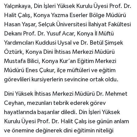
Diyarbakır Müftülüğü
İhtida Haberleri
Yalçınkaya, Din İşleri Yüksek Kurulu Üyesi Prof. Dr.
Halit Çalış, Konya Yazma Eserler Bölge Müdürü
Düzce Müftülüğü
YAŞAM
Hasan Yaşar, Selçuk Üniversitesi İlahiyat Fakültesi
Dekanı Prof. Dr. Yusuf Acar, Konya İl Müftü
Edirne Müftülüğü
Yardımcıları Kuddusi Uysal ve Dr. Betül Şimşek
Elazığ Müftülüğü
Öztürk, Konya Dini İhtisas Merkezi Müdürü
Mustafa Bilici, Konya Kur’an Eğitim Merkezi
Erzincan Müftülüğü
Müdürü Enes Çukur, ilçe müftüleri ve eğitim
görevlileri kursiyerlerin sevincine ortak oldu.
Erzurum Müftülüğü
Dini Yüksek İhtisas Merkezi Müdürü Dr. Mehmet
Eskişehir Müftülüğü
Ceyhan, mezunları tebrik ederek görev
Gaziantep Müftülüğü
hayatlarında başarılar diledi. Din İşleri Yüksek
Kurulu Üyesi Prof. Dr. Halit Çalış ise günün anlam
Giresun Müftülüğü
ve önemine değinerek dini eğitimin niteliği