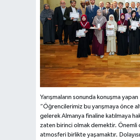
Konya Müftülüğü
Kütahya Müftülüğü
Malatya Müftülüğü
Manisa Müftülüğü
Mardin Müftülüğü
Mersin Müftülüğü
Yarışmaların sonunda konuşma yapan D
“Öğrencilerimiz bu yarışmaya önce al
Muğla Müftülüğü
gelerek Almanya finaline katılmaya ha
Muş Müftülüğü
zaten birinci olmak demektir. Önemli 
atmosferi birlikte yaşamaktır. Dolayısı
Nevşehir Müftülüğü