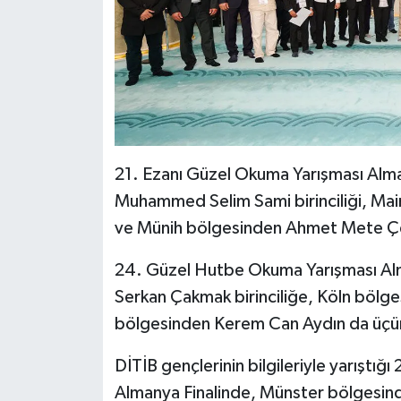
Diyarbakır Müftülüğü
İhtida Haberleri
Düzce Müftülüğü
YAŞAM
Edirne Müftülüğü
Elazığ Müftülüğü
21. Ezanı Güzel Okuma Yarışması Alm
Erzincan Müftülüğü
Muhammed Selim Sami birinciliği, Mai
ve Münih bölgesinden Ahmet Mete Çel
Erzurum Müftülüğü
24. Güzel Hutbe Okuma Yarışması Alm
Eskişehir Müftülüğü
Serkan Çakmak birinciliğe, Köln bölge
bölgesinden Kerem Can Aydın da üçün
Gaziantep Müftülüğü
DİTİB gençlerinin bilgileriyle yarıştığı
Giresun Müftülüğü
Almanya Finalinde, Münster bölgesind