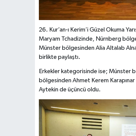
Karaman Müftülüğü
Kars Müftülüğü
26. Kur’an-ı Kerim’i Güzel Okuma Yarı
Maryam Tchadizinde, Nürnberg bölgesi
Kastamonu Müftülüğü
Münster bölgesinden Alia Altalab Al
Kayseri Müftülüğü
birlikte paylaştı.
Kilis Müftülüğü
Erkekler kategorisinde ise; Münster 
bölgesinden Ahmet Kerem Karapınar 
Kırıkkale Müftülüğü
Aytekin de üçüncü oldu.
Kırklareli Müftülüğü
Kırşehir Müftülüğü
Kocaeli Müftülüğü