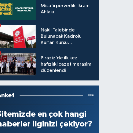
Misafirperverlik: İkram
Ahlakı
Nakil Talebinde
Bulunacak Kadrolu
Kur’an Kursu
Öğreticilerinin Başvuru,
Tercih ve Yerleştirme
Piraziz’de ilk kez
İşlemleri duyurusu
hafızlık icazet merasimi
düzenlendi
Anket
Sitemizde en çok hangi
haberler ilginizi çekiyor?