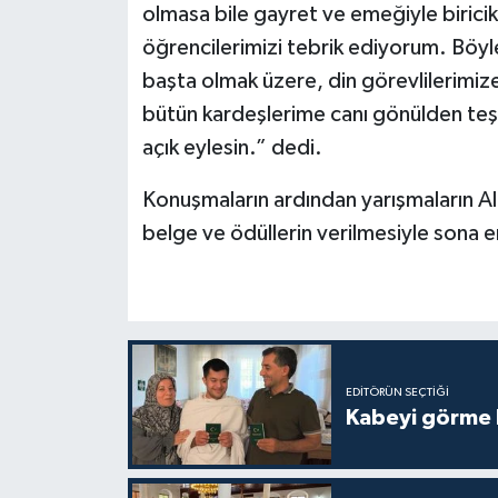
olmasa bile gayret ve emeğiyle biricikt
öğrencilerimizi tebrik ediyorum. Böyle 
Niğde Müftülüğü
başta olmak üzere, din görevlilerimi
Ordu Müftülüğü
bütün kardeşlerime canı gönülden teşe
açık eylesin.” dedi.
Osmaniye Müftülüğü
Konuşmaların ardından yarışmaların Al
Rize Müftülüğü
belge ve ödüllerin verilmesiyle sona e
Sakarya Müftülüğü
Samsun Müftülüğü
EDITÖRÜN SEÇTIĞI
Siirt Müftülüğü
Kabeyi görme 
Sinop Müftülüğü