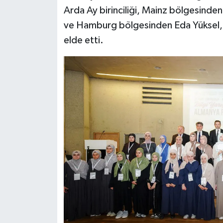
Gümüşhane Müftülüğü
Arda Ay birinciliği, Mainz bölgesinden 
ve Hamburg bölgesinden Eda Yüksel, 
Hakkari Müftülüğü
elde etti.
Hatay Müftülüğü
Iğdır Müftülüğü
Isparta Müftülüğü
İstanbul Müftülüğü
İzmir Müftülüğü
Kahramanmaraş Müftülüğü
Karabük Müftülüğü