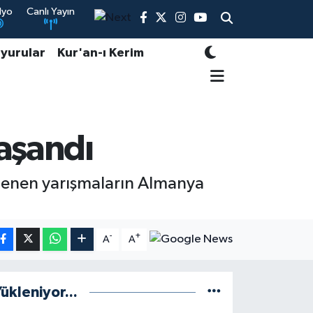
dyo
Canlı Yayın
yurular
Kur'an-ı Kerim
yaşandı
enlenen yarışmaların Almanya
-
+
A
A
ükleniyor...