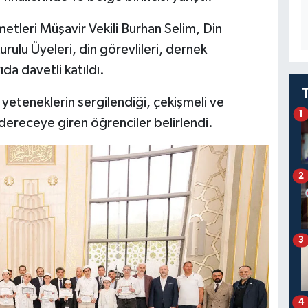
metleri Müşavir Vekili Burhan Selim, Din
rulu Üyeleri, din görevlileri, dernek
ıda davetli katıldı.
 yeteneklerin sergilendiği, çekişmeli ve
1
dereceye giren öğrenciler belirlendi.
2
3
4