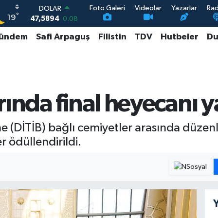
Foto Galeri
Videolar
Yazarlar
Ra
DOLAR
°
19
47,5894
0.08
EURO
ündem
Safi Arpaguş
Filistin
TDV
Hutbeler
Du
55,0398
-0.02
STERLİN
64,1581
0.16
GRAM ALTIN
6527.85
0.54
BİST100
rında final heyecanı 
13.703
11
ği’ne (DİTİB) bağlı cemiyetler arasında düz
r ödüllendirildi.
Y