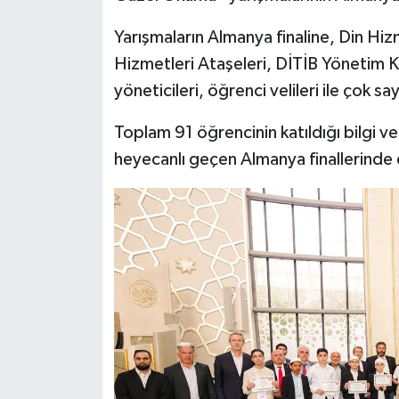
Yarışmaların Almanya finaline, Din Hiz
Bitlis Müftülüğü
Sağlık
Hizmetleri Ataşeleri, DİTİB Yönetim Ku
Bolu Müftülüğü
Makaleler
yöneticileri, öğrenci velileri ile çok say
Toplam 91 öğrencinin katıldığı bilgi ve
Burdur Müftülüğü
Ekonomi
heyecanlı geçen Almanya finallerinde 
Bursa Müftülüğü
Duyurular
Çanakkale Müftülüğü
Podcast
Çankırı Müftülüğü
Bilim, Teknoloji
Çorum Müftülüğü
Biyografiler
Denizli Müftülüğü
Diyanet TV