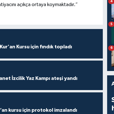
4
 ihtiyacını açıkça ortaya koymaktadır.”
5
 Kur'an Kursu için fındık topladı
6
anet İzcilik Yaz Kampı ateşi yandı
r’an kursu için protokol imzalandı