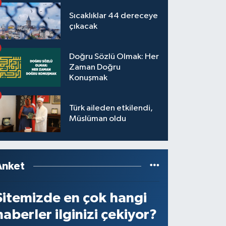
Sıcaklıklar 44 dereceye
çıkacak
Doğru Sözlü Olmak: Her
Zaman Doğru
Konuşmak
Türk aileden etkilendi,
Müslüman oldu
Anket
Sitemizde en çok hangi
haberler ilginizi çekiyor?