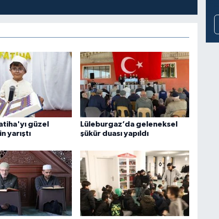
atiha'yı güzel
Lüleburgaz’da geleneksel
n yarıştı
şükür duası yapıldı