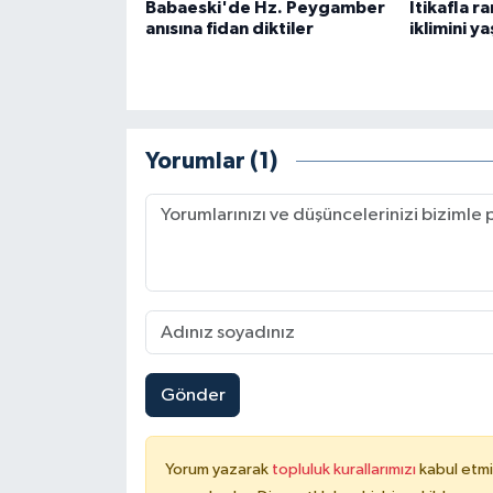
Babaeski'de Hz. Peygamber
İtikafla 
anısına fidan diktiler
iklimini ya
Karaman Müftülüğü
Kars Müftülüğü
Kastamonu Müftülüğü
Yorumlar (1)
Kayseri Müftülüğü
Kilis Müftülüğü
Kırıkkale Müftülüğü
Kırklareli Müftülüğü
Gönder
Kırşehir Müftülüğü
Yorum yazarak
topluluk kurallarımızı
kabul etmi
Kocaeli Müftülüğü