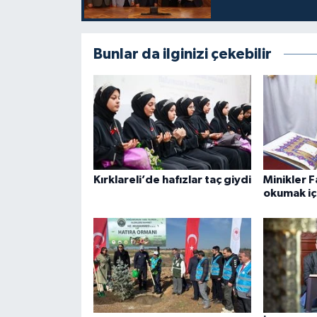
Gümüşhane Müftülüğü
Hakkari Müftülüğü
Bunlar da ilginizi çekebilir
Hatay Müftülüğü
Iğdır Müftülüğü
Isparta Müftülüğü
Kırklareli’de hafızlar taç giydi
Minikler F
İstanbul Müftülüğü
okumak içi
İzmir Müftülüğü
Kahramanmaraş Müftülüğü
Karabük Müftülüğü