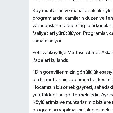
Köy muhtarları ve mahalle sakinleriyle 
Bitlis Müftülüğü
Sağlık
programlarda, camilerin düzen ve temiz
Bolu Müftülüğü
Makaleler
vatandaşların talep ettiği dini konular
faaliyetleri yürütülüyor. Programlar, c
Burdur Müftülüğü
Ekonomi
tamamlanıyor.
Bursa Müftülüğü
Duyurular
Pehlivanköy İlçe Müftüsü Ahmet Akkan
ifadeleri kullandı:
Çanakkale Müftülüğü
Podcast
“Din görevlilerimizin gönüllülük esası
Çankırı Müftülüğü
Bilim, Teknoloji
din hizmetlerinin toplumun her kesimi
Hocamızın bu örnek gayreti, sahadaki 
Çorum Müftülüğü
Biyografiler
yürütüldüğünü göstermektedir. Ayrıca
Denizli Müftülüğü
Diyanet TV
Köylülerimiz ve muhtarlarımız bizlere
programları yapılmasını talep etmekt