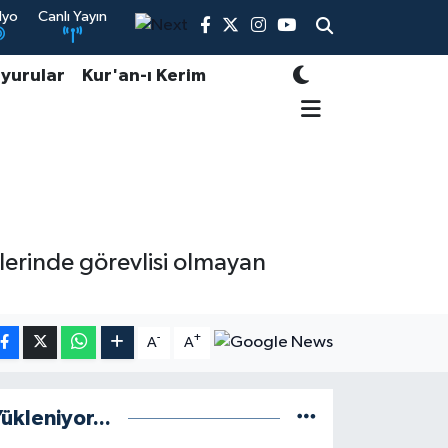
dyo
Canlı Yayın
yurular
Kur'an-ı Kerim
ünlerinde görevlisi olmayan
-
+
A
A
ükleniyor...