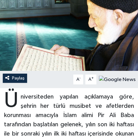
Ardahan Müftülüğü
Kudüs
Hutbeler
Artvin Müftülüğü
Kurban
DİYANET AKADEMİ
Aydın Müftülüğü
Mukabele
DİYANET GENÇLİK
Balıkesir Müftülüğü
Peygamberimizin Hayatı
DİYANET RADYO/TV
Bartın Müftülüğü
Ramazan
DEPREM
Paylaş
-
+
A
A
Batman Müftülüğü
Sahabeler
Dünya
Ü
niversiteden yapılan açıklamaya göre,
Bayburt Müftülüğü
Zekat
Eğitim
şehrin her türlü musibet ve afetlerden
korunması amacıyla İslam alimi Pir Ali Baba
Bilecik Müftülüğü
Kültür-Sanat
tarafından başlatılan gelenek, yılın son iki haftası
ile bir sonraki yılın ilk iki haftası içerisinde okunan
Bingöl Müftülüğü
Aile