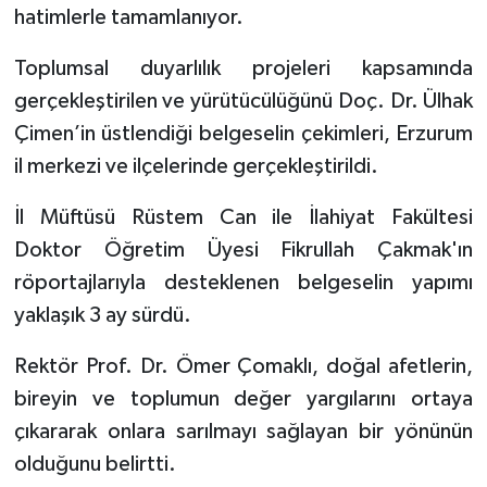
hatimlerle tamamlanıyor.
Bitlis Müftülüğü
Sağlık
Toplumsal duyarlılık projeleri kapsamında
gerçekleştirilen ve yürütücülüğünü Doç. Dr. Ülhak
Bolu Müftülüğü
Makaleler
Çimen’in üstlendiği belgeselin çekimleri, Erzurum
Burdur Müftülüğü
Ekonomi
il merkezi ve ilçelerinde gerçekleştirildi.
İl Müftüsü Rüstem Can ile İlahiyat Fakültesi
Bursa Müftülüğü
Duyurular
Doktor Öğretim Üyesi Fikrullah Çakmak'ın
Çanakkale Müftülüğü
Podcast
röportajlarıyla desteklenen belgeselin yapımı
yaklaşık 3 ay sürdü.
Çankırı Müftülüğü
Bilim, Teknoloji
Rektör Prof. Dr. Ömer Çomaklı, doğal afetlerin,
Çorum Müftülüğü
Biyografiler
bireyin ve toplumun değer yargılarını ortaya
çıkararak onlara sarılmayı sağlayan bir yönünün
Denizli Müftülüğü
Diyanet TV
olduğunu belirtti.