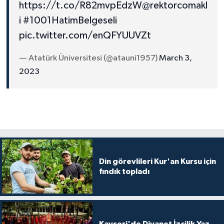
https://t.co/R82mvpEdzW
@rektorcomakl
Karaman Müftülüğü
i
#1001HatimBelgeseli
pic.twitter.com/enQFYUUVZt
Kars Müftülüğü
— Atatürk Üniversitesi (@atauni1957)
March 3,
Kastamonu Müftülüğü
2023
Kayseri Müftülüğü
Kilis Müftülüğü
Kırıkkale Müftülüğü
Din görevlileri Kur'an Kursu için
Kırklareli Müftülüğü
fındık topladı
Kırşehir Müftülüğü
Kocaeli Müftülüğü