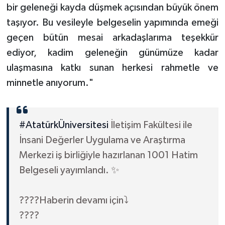
bir geleneği kayda düşmek açısından büyük önem
Gümüşhane Müftülüğü
taşıyor. Bu vesileyle belgeselin yapımında emeği
Hakkari Müftülüğü
geçen bütün mesai arkadaşlarıma teşekkür
ediyor, kadim geleneğin günümüze kadar
Hatay Müftülüğü
ulaşmasına katkı sunan herkesi rahmetle ve
minnetle anıyorum."
Iğdır Müftülüğü
Isparta Müftülüğü
#AtatürkÜniversitesi
İletişim Fakültesi ile
İstanbul Müftülüğü
İnsani Değerler Uygulama ve Araştırma
Merkezi iş birliğiyle hazırlanan 1001 Hatim
İzmir Müftülüğü
Belgeseli yayımlandı. ✨
Kahramanmaraş Müftülüğü
????Haberin devamı için⤵️
Karabük Müftülüğü
????