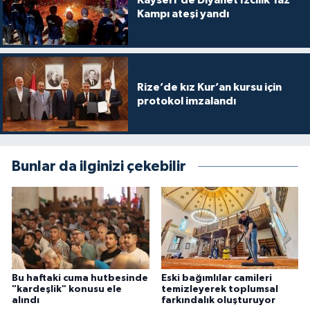
Kayseri'de Diyanet İzcilik Yaz
Kampı ateşi yandı
Konya Müftülüğü
Kütahya Müftülüğü
Rize’de kız Kur’an kursu için
Malatya Müftülüğü
protokol imzalandı
Manisa Müftülüğü
Bunlar da ilginizi çekebilir
Mardin Müftülüğü
Mersin Müftülüğü
Muğla Müftülüğü
Muş Müftülüğü
Bu haftaki cuma hutbesinde
Eski bağımlılar camileri
"kardeşlik" konusu ele
temizleyerek toplumsal
alındı
farkındalık oluşturuyor
Nevşehir Müftülüğü