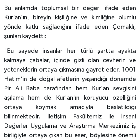
Diyarbakır Müftülüğü
İhtida Haberleri
Bu anlamda toplumsal bir değeri ifade eden
Kur’an'ın, bireyin kişiliğine ve kimliğine olumlu
Düzce Müftülüğü
YAŞAM
yönde katkı sağladığını ifade eden Çomaklı,
Edirne Müftülüğü
şunları kaydetti:
Elazığ Müftülüğü
"Bu sayede insanlar her türlü şartta ayakta
kalmaya çabalar, içinde gizli olan cevherin ve
Erzincan Müftülüğü
yeteneklerin ortaya çıkmasına gayret eder. 1001
Hatim’in de doğal afetlerin yaşandığı dönemde
Erzurum Müftülüğü
Pir Ali Baba tarafından hem Kur'an sevgisini
aşılama hem de Kur'an'ın koruyucu özelliğini
Eskişehir Müftülüğü
ortaya koymak amacıyla başlatıldığı
Gaziantep Müftülüğü
bilinmektedir. İletişim Fakültemiz ile İnsani
Değerler Uygulama ve Araştırma Merkezimiz iş
Giresun Müftülüğü
birliğiyle ortaya çıkan bu eser, böylesine önemli