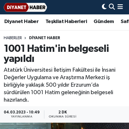
Diyanet Haber
Teşkilat Haberleri
Gündem
Saf
Diyanet Haber
Adana Müftülüğü
Bir Ayet
Aile Dergisi
İmam Hatip Okulları
Başmakale
Hadis-i Şerifler
Nöbetçi Eczaneler
Teşkilat Haberleri
Adıyaman Müftülüğü
Bir Hikaye
Aylık Dergi
Hayat Okumaları
Hava Durumu
HABERLER
DİYANET HABER
1001 Hatim'in belgeseli
Afyonkarahisar Müftülüğü
Gündem
Biyografiler
Ankara Namaz Vakitleri
yapıldı
Ağrı Müftülüğü
#Keşfet
Dini kavramlar
Trafik Durumu
Atatürk Üniversitesi İletişim Fakültesi ile İnsani
Değerler Uygulama ve Araştırma Merkezi iş
Aksaray Müftülüğü
Diyanet Bilgi
Basında Bugün
Süper Lig Puan Durumu ve Fikstür
birliğiyle yaklaşık 500 yıldır Erzurum’da
sürdürülen 1001 Hatim geleneğinin belgeseli
Amasya Müftülüğü
Diyanet Takvimi
DİYANET eKİTAP
Tüm Manşetler
hazırlandı.
Ankara Müftülüğü
Dualar
Diyanet Dergi
Son Dakika Haberleri
04.03.2023 - 10:49
2 DK
YAYINLANMA
OKUNMA SÜRESI
Antalya Müftülüğü
Hadislerle İslam
TDV
Haber Arşivi