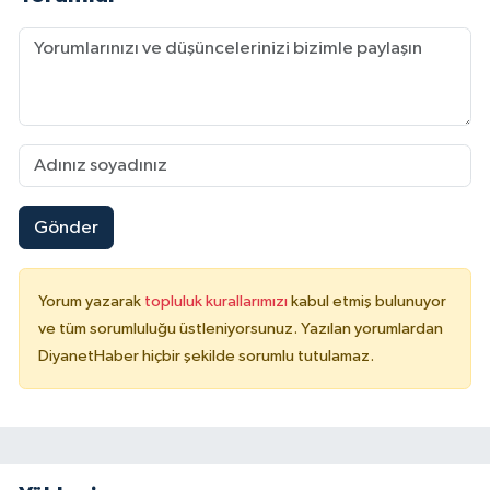
Sivas Müftülüğü
Şanlıurfa Müftülüğü
Şırnak Müftülüğü
Tekirdağ Müftülüğü
Gönder
Tokat Müftülüğü
Trabzon Müftülüğü
Yorum yazarak
topluluk kurallarımızı
kabul etmiş bulunuyor
ve tüm sorumluluğu üstleniyorsunuz. Yazılan yorumlardan
Tunceli Müftülüğü
DiyanetHaber hiçbir şekilde sorumlu tutulamaz.
Uşak Müftülüğü
Van Müftülüğü