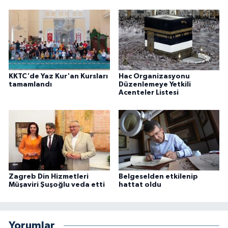
Niğde Müftülüğü
Ordu Müftülüğü
KKTC'de Yaz Kur'an Kursları
Hac Organizasyonu
Osmaniye Müftülüğü
tamamlandı
Düzenlemeye Yetkili
Acenteler Listesi
Rize Müftülüğü
Sakarya Müftülüğü
Samsun Müftülüğü
Zagreb Din Hizmetleri
Belgeselden etkilenip
Siirt Müftülüğü
Müşaviri Şuşoğlu veda etti
hattat oldu
Sinop Müftülüğü
Yorumlar