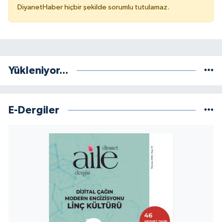
DiyanetHaber hiçbir şekilde sorumlu tutulamaz.
Niğde Müftülüğü
Ordu Müftülüğü
Yükleniyor...
Osmaniye Müftülüğü
Rize Müftülüğü
E-Dergiler
Sakarya Müftülüğü
Samsun Müftülüğü
Siirt Müftülüğü
Sinop Müftülüğü