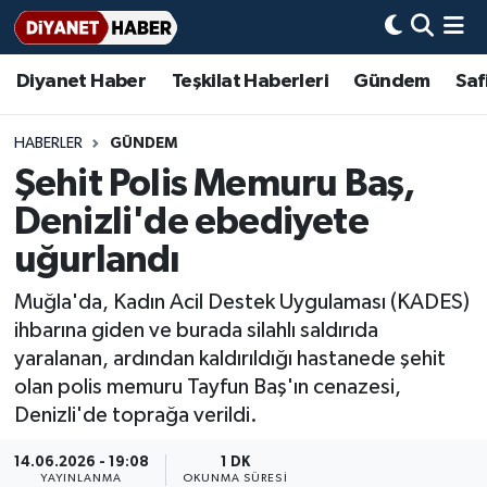
Diyanet Haber
Teşkilat Haberleri
Gündem
Saf
Diyanet Haber
Adana Müftülüğü
Bir Ayet
Aile Dergisi
İmam Hatip Okulları
Başmakale
Hadis-i Şerifler
Nöbetçi Eczaneler
Teşkilat Haberleri
Adıyaman Müftülüğü
Bir Hikaye
Aylık Dergi
Hayat Okumaları
Hava Durumu
HABERLER
GÜNDEM
Şehit Polis Memuru Baş,
Afyonkarahisar Müftülüğü
Gündem
Biyografiler
Ankara Namaz Vakitleri
Denizli'de ebediyete
Ağrı Müftülüğü
#Keşfet
Dini kavramlar
Trafik Durumu
uğurlandı
Muğla'da, Kadın Acil Destek Uygulaması (KADES)
Aksaray Müftülüğü
Diyanet Bilgi
Basında Bugün
Süper Lig Puan Durumu ve Fikstür
ihbarına giden ve burada silahlı saldırıda
yaralanan, ardından kaldırıldığı hastanede şehit
Amasya Müftülüğü
Diyanet Takvimi
DİYANET eKİTAP
Tüm Manşetler
olan polis memuru Tayfun Baş'ın cenazesi,
Denizli'de toprağa verildi.
Ankara Müftülüğü
Dualar
Diyanet Dergi
Son Dakika Haberleri
14.06.2026 - 19:08
1 DK
Antalya Müftülüğü
Hadislerle İslam
TDV
Haber Arşivi
YAYINLANMA
OKUNMA SÜRESI