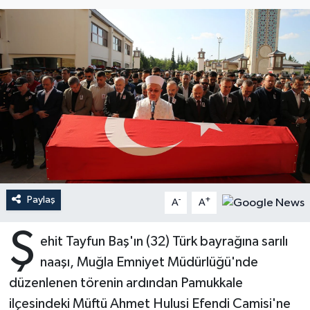
Ardahan Müftülüğü
Kudüs
Hutbeler
Artvin Müftülüğü
Kurban
DİYANET AKADEMİ
Aydın Müftülüğü
Mukabele
DİYANET GENÇLİK
Balıkesir Müftülüğü
Peygamberimizin Hayatı
DİYANET RADYO/TV
Bartın Müftülüğü
Ramazan
DEPREM
Paylaş
Batman Müftülüğü
Sahabeler
Dünya
-
+
A
A
Ş
Bayburt Müftülüğü
Zekat
Eğitim
ehit Tayfun Baş'ın (32) Türk bayrağına sarılı
naaşı, Muğla Emniyet Müdürlüğü'nde
Bilecik Müftülüğü
Kültür-Sanat
düzenlenen törenin ardından Pamukkale
ilçesindeki Müftü Ahmet Hulusi Efendi Camisi'ne
Bingöl Müftülüğü
Aile