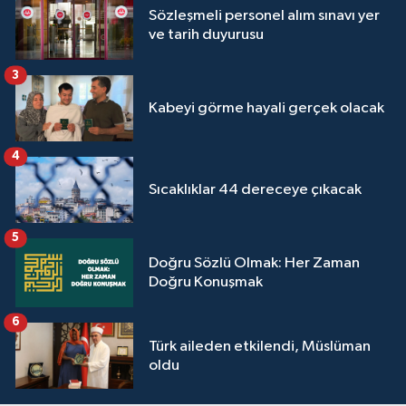
Sözleşmeli personel alım sınavı yer
Yalova Müftülüğü
ve tarih duyurusu
Yozgat Müftülüğü
3
Kabeyi görme hayali gerçek olacak
Zonguldak Müftülüğü
4
Sıcaklıklar 44 dereceye çıkacak
5
Doğru Sözlü Olmak: Her Zaman
Doğru Konuşmak
6
Türk aileden etkilendi, Müslüman
oldu