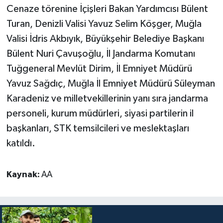
Diyarbakır Müftülüğü
İhtida Haberleri
Cenaze törenine İçişleri Bakan Yardımcısı Bülent
Turan, Denizli Valisi Yavuz Selim Köşger, Muğla
Düzce Müftülüğü
YAŞAM
Valisi İdris Akbıyık, Büyükşehir Belediye Başkanı
Bülent Nuri Çavuşoğlu, İl Jandarma Komutanı
Edirne Müftülüğü
Tuğgeneral Mevlüt Dirim, İl Emniyet Müdürü
Elazığ Müftülüğü
Yavuz Sağdıç, Muğla İl Emniyet Müdürü Süleyman
Karadeniz ve milletvekillerinin yanı sıra jandarma
Erzincan Müftülüğü
personeli, kurum müdürleri, siyasi partilerin il
başkanları, STK temsilcileri ve meslektaşları
Erzurum Müftülüğü
katıldı.
Eskişehir Müftülüğü
Kaynak:
AA
Gaziantep Müftülüğü
Giresun Müftülüğü