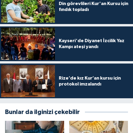
Din görevlileri Kur'an Kursu için
Gümüşhane Müftülüğü
fındık topladı
Hakkari Müftülüğü
Hatay Müftülüğü
Kayseri'de Diyanet İzcilik Yaz
Kampı ateşi yandı
Iğdır Müftülüğü
Isparta Müftülüğü
Rize’de kız Kur’an kursu için
İstanbul Müftülüğü
protokol imzalandı
İzmir Müftülüğü
Kahramanmaraş Müftülüğü
Bunlar da ilginizi çekebilir
Karabük Müftülüğü