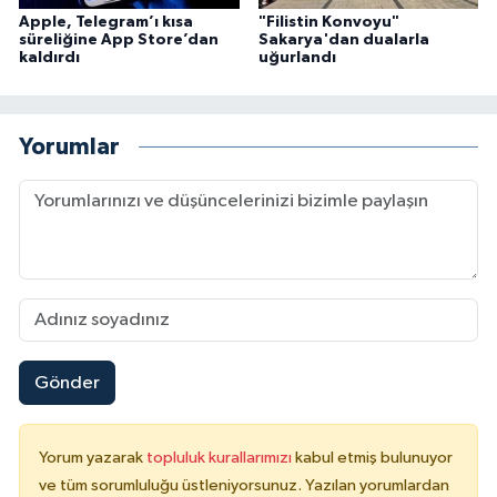
Apple, Telegram’ı kısa
"Filistin Konvoyu"
süreliğine App Store’dan
Sakarya'dan dualarla
Konya Müftülüğü
kaldırdı
uğurlandı
Kütahya Müftülüğü
Yorumlar
Malatya Müftülüğü
Manisa Müftülüğü
Mardin Müftülüğü
Mersin Müftülüğü
Gönder
Muğla Müftülüğü
Muş Müftülüğü
Yorum yazarak
topluluk kurallarımızı
kabul etmiş bulunuyor
ve tüm sorumluluğu üstleniyorsunuz. Yazılan yorumlardan
Nevşehir Müftülüğü