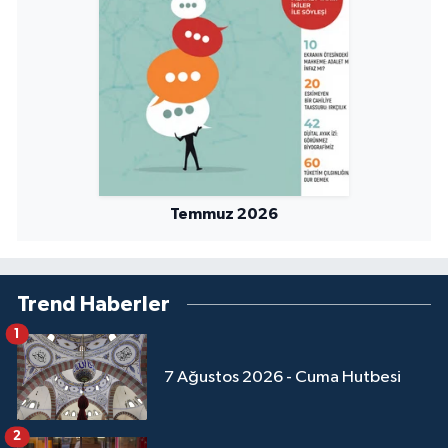
Sivas Müftülüğü
Şanlıurfa Müftülüğü
Şırnak Müftülüğü
Tekirdağ Müftülüğü
Temmuz 2026
Tokat Müftülüğü
Trabzon Müftülüğü
Trend Haberler
Tunceli Müftülüğü
1
Uşak Müftülüğü
7 Ağustos 2026 - Cuma Hutbesi
Van Müftülüğü
2