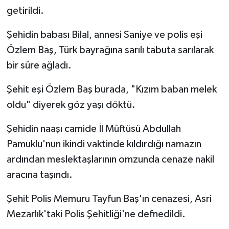
getirildi.
Bitlis Müftülüğü
Sağlık
Şehidin babası Bilal, annesi Saniye ve polis eşi
Özlem Baş, Türk bayrağına sarılı tabuta sarılarak
Bolu Müftülüğü
Makaleler
bir süre ağladı.
Burdur Müftülüğü
Ekonomi
Şehit eşi Özlem Baş burada, "Kızım baban melek
Bursa Müftülüğü
Duyurular
oldu" diyerek göz yaşı döktü.
Şehidin naaşı camide İl Müftüsü Abdullah
Çanakkale Müftülüğü
Podcast
Pamuklu'nun ikindi vaktinde kıldırdığı namazın
Çankırı Müftülüğü
Bilim, Teknoloji
ardından meslektaşlarının omzunda cenaze nakil
aracına taşındı.
Çorum Müftülüğü
Biyografiler
Şehit Polis Memuru Tayfun Baş'ın cenazesi, Asri
Denizli Müftülüğü
Diyanet TV
Mezarlık'taki Polis Şehitliği'ne defnedildi.