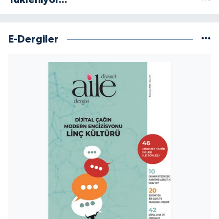
Sivas Müftülüğü
Şanlıurfa Müftülüğü
E-Dergiler
Şırnak Müftülüğü
Tekirdağ Müftülüğü
Tokat Müftülüğü
Trabzon Müftülüğü
Tunceli Müftülüğü
Uşak Müftülüğü
Van Müftülüğü