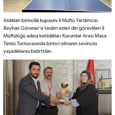
Diyarbakır Müftülüğü
İhtida Haberleri
Düzce Müftülüğü
YAŞAM
Aldıkları birincilik kupasını İl Müftü Yardımcısı
Beyhan Görener’e teslim eden din görevlileri İl
Edirne Müftülüğü
Müftülüğü adına katıldıkları Kurumlar Arası Masa
Elazığ Müftülüğü
Tenisi Turnuvasında birinci olmanın sevincini
yaşadıklarını belirttiler.
Erzincan Müftülüğü
Erzurum Müftülüğü
Eskişehir Müftülüğü
Gaziantep Müftülüğü
Giresun Müftülüğü