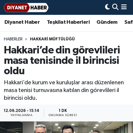
Diyanet Haber
Teşkilat Haberleri
Gündem
Saf
Diyanet Haber
Adana Müftülüğü
Bir Ayet
Aile Dergisi
İmam Hatip Okulları
Başmakale
Hadis-i Şerifler
Nöbetçi Eczaneler
Teşkilat Haberleri
Adıyaman Müftülüğü
Bir Hikaye
Aylık Dergi
Hayat Okumaları
Hava Durumu
HABERLER
HAKKARI MÜFTÜLÜĞÜ
Hakkari’de din görevlileri
Afyonkarahisar Müftülüğü
Gündem
Biyografiler
Ankara Namaz Vakitleri
masa tenisinde il birincisi
Ağrı Müftülüğü
#Keşfet
Dini kavramlar
Trafik Durumu
oldu
Hakkari’de kurum ve kuruluşlar arası düzenlenen
Aksaray Müftülüğü
Diyanet Bilgi
Basında Bugün
Süper Lig Puan Durumu ve Fikstür
masa tenisi turnuvasına katılan din görevlileri il
birincisi oldu.
Amasya Müftülüğü
Diyanet Takvimi
DİYANET eKİTAP
Tüm Manşetler
12.06.2026 - 15:14
1 DK
Ankara Müftülüğü
Dualar
Diyanet Dergi
Son Dakika Haberleri
YAYINLANMA
OKUNMA SÜRESI
Antalya Müftülüğü
Hadislerle İslam
TDV
Haber Arşivi