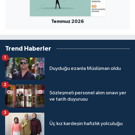
Yalova Müftülüğü
Temmuz 2026
Yozgat Müftülüğü
Zonguldak Müftülüğü
Trend Haberler
1
Duyduğu ezanla Müslüman oldu
2
Sözleşmeli personel alım sınavı yer
ve tarih duyurusu
3
Üç kız kardeşin hafızlık yolculuğu