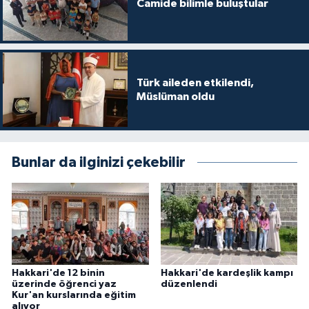
Camide bilimle buluştular
Karaman Müftülüğü
Kars Müftülüğü
Türk aileden etkilendi,
Kastamonu Müftülüğü
Müslüman oldu
Kayseri Müftülüğü
Kilis Müftülüğü
Bunlar da ilginizi çekebilir
Kırıkkale Müftülüğü
Kırklareli Müftülüğü
Kırşehir Müftülüğü
Hakkari'de 12 binin
Hakkari'de kardeşlik kampı
üzerinde öğrenci yaz
düzenlendi
Kur'an kurslarında eğitim
Kocaeli Müftülüğü
alıyor