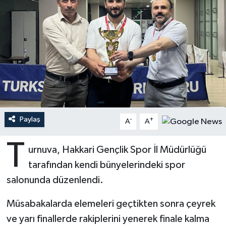
Ardahan Müftülüğü
Kudüs
Hutbeler
Artvin Müftülüğü
Kurban
DİYANET AKADEMİ
Aydın Müftülüğü
Mukabele
DİYANET GENÇLİK
Balıkesir Müftülüğü
Peygamberimizin Hayatı
DİYANET RADYO/TV
Paylaş
-
+
Bartın Müftülüğü
Ramazan
DEPREM
A
A
T
Batman Müftülüğü
Sahabeler
Dünya
urnuva, Hakkari Gençlik Spor İl Müdürlüğü
tarafından kendi bünyelerindeki spor
Bayburt Müftülüğü
Zekat
Eğitim
salonunda düzenlendi.
Bilecik Müftülüğü
Kültür-Sanat
Müsabakalarda elemeleri geçtikten sonra çeyrek
ve yarı finallerde rakiplerini yenerek finale kalma
Bingöl Müftülüğü
Aile