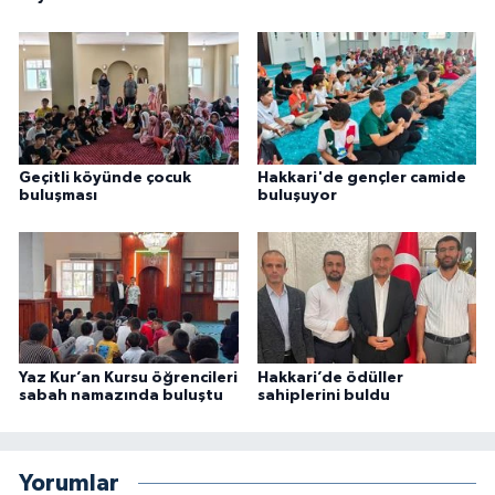
Konya Müftülüğü
Kütahya Müftülüğü
Malatya Müftülüğü
Geçitli köyünde çocuk
Hakkari'de gençler camide
buluşması
buluşuyor
Manisa Müftülüğü
Mardin Müftülüğü
Mersin Müftülüğü
Yaz Kur’an Kursu öğrencileri
Hakkari’de ödüller
Muğla Müftülüğü
sabah namazında buluştu
sahiplerini buldu
Muş Müftülüğü
Yorumlar
Nevşehir Müftülüğü