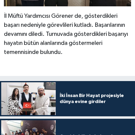
Gümüşhane Müftülüğü
İl Müftü Yardımcısı Görener de, gösterdikleri
Hakkari Müftülüğü
başarı nedeniyle görevlileri kutladı. Başarılarının
devamını diledi. Turnuvada gösterdikleri başarıyı
Hatay Müftülüğü
hayatın bütün alanlarında göstermeleri
Iğdır Müftülüğü
temennisinde bulundu.
Isparta Müftülüğü
İstanbul Müftülüğü
İki İnsan Bir Hayat projesiyle
İzmir Müftülüğü
dünya evine girdiler
Kahramanmaraş Müftülüğü
Karabük Müftülüğü