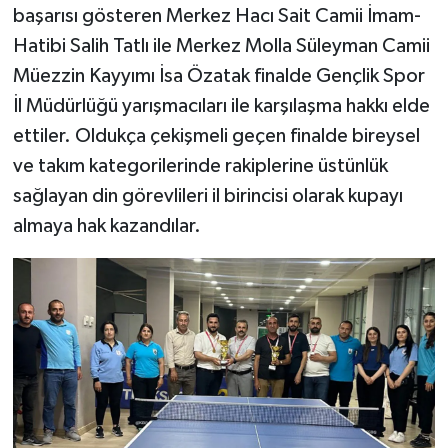
başarısı gösteren Merkez Hacı Sait Camii İmam-
Hatibi Salih Tatlı ile Merkez Molla Süleyman Camii
Bitlis Müftülüğü
Sağlık
Müezzin Kayyımı İsa Özatak finalde Gençlik Spor
Bolu Müftülüğü
Makaleler
İl Müdürlüğü yarışmacıları ile karşılaşma hakkı elde
ettiler. Oldukça çekişmeli geçen finalde bireysel
Burdur Müftülüğü
Ekonomi
ve takım kategorilerinde rakiplerine üstünlük
sağlayan din görevlileri il birincisi olarak kupayı
Bursa Müftülüğü
Duyurular
almaya hak kazandılar.
Çanakkale Müftülüğü
Podcast
Çankırı Müftülüğü
Bilim, Teknoloji
Çorum Müftülüğü
Biyografiler
Denizli Müftülüğü
Diyanet TV