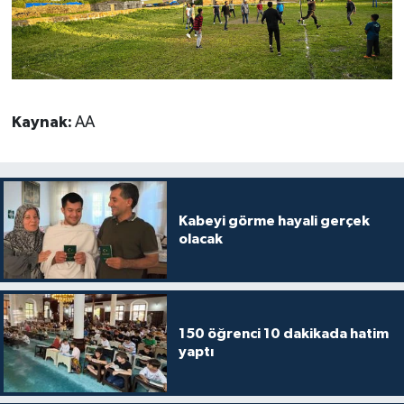
Gümüşhane Müftülüğü
Hakkari Müftülüğü
Hatay Müftülüğü
Kaynak:
AA
Iğdır Müftülüğü
Isparta Müftülüğü
Kabeyi görme hayali gerçek
olacak
İstanbul Müftülüğü
İzmir Müftülüğü
150 öğrenci 10 dakikada hatim
Kahramanmaraş Müftülüğü
yaptı
Karabük Müftülüğü