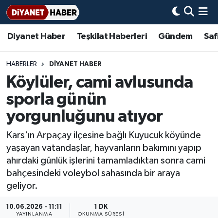
Diyanet Haber
Teşkilat Haberleri
Gündem
Saf
Diyanet Haber
Adana Müftülüğü
Bir Ayet
Aile Dergisi
İmam Hatip Okulları
Başmakale
Hadis-i Şerifler
Nöbetçi Eczaneler
Teşkilat Haberleri
Adıyaman Müftülüğü
Bir Hikaye
Aylık Dergi
Hayat Okumaları
Hava Durumu
HABERLER
DİYANET HABER
Köylüler, cami avlusunda
Afyonkarahisar Müftülüğü
Gündem
Biyografiler
Ankara Namaz Vakitleri
sporla günün
Ağrı Müftülüğü
#Keşfet
Dini kavramlar
Trafik Durumu
yorgunluğunu atıyor
Kars'ın Arpaçay ilçesine bağlı Kuyucuk köyünde
Aksaray Müftülüğü
Diyanet Bilgi
Basında Bugün
Süper Lig Puan Durumu ve Fikstür
yaşayan vatandaşlar, hayvanların bakımını yapıp
ahırdaki günlük işlerini tamamladıktan sonra cami
Amasya Müftülüğü
Diyanet Takvimi
DİYANET eKİTAP
Tüm Manşetler
bahçesindeki voleybol sahasında bir araya
geliyor.
Ankara Müftülüğü
Dualar
Diyanet Dergi
Son Dakika Haberleri
10.06.2026 - 11:11
1 DK
Antalya Müftülüğü
Hadislerle İslam
TDV
Haber Arşivi
YAYINLANMA
OKUNMA SÜRESI