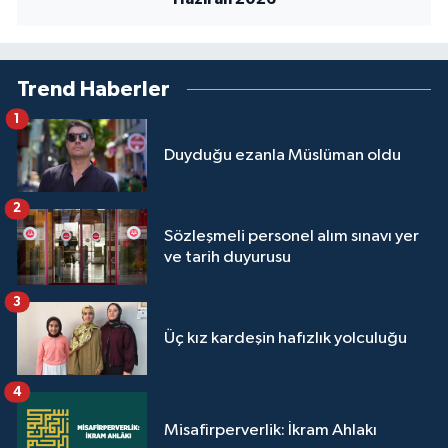
Yalova Müftülüğü
Yozgat Müftülüğü
Trend Haberler
1
Zonguldak Müftülüğü
Duyduğu ezanla Müslüman oldu
2
Sözleşmeli personel alım sınavı yer
ve tarih duyurusu
3
Üç kız kardeşin hafızlık yolculuğu
4
Misafirperverlik: İkram Ahlakı