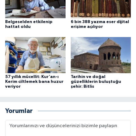
Konya Müftülüğü
Belgeselden etkilenip
6 bin 388 yazma eser dijital
hattat oldu
erişime açılıyor
Kütahya Müftülüğü
Malatya Müftülüğü
Manisa Müftülüğü
Mardin Müftülüğü
57 yıllık mücellit: Kur'an-ı
Tarihin ve doğal
Kerim ciltlemek bana huzur
güzelliklerin buluştuğu
veriyor
şehir: Bitlis
Mersin Müftülüğü
Muğla Müftülüğü
Yorumlar
Muş Müftülüğü
Nevşehir Müftülüğü