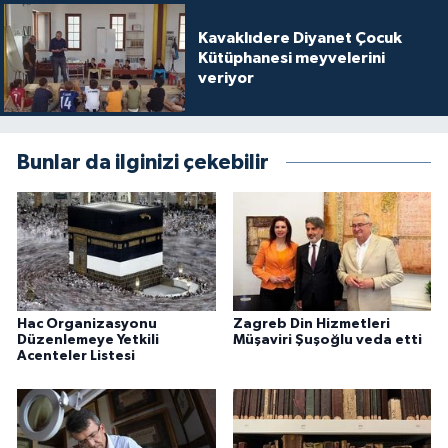
Karaman Müftülüğü
Kavaklıdere Diyanet Çocuk
Kütüphanesi meyvelerini
veriyor
Kars Müftülüğü
Kastamonu Müftülüğü
Bunlar da ilginizi çekebilir
Kayseri Müftülüğü
Kilis Müftülüğü
Kırıkkale Müftülüğü
Hac Organizasyonu
Zagreb Din Hizmetleri
Kırklareli Müftülüğü
Düzenlemeye Yetkili
Müşaviri Şuşoğlu veda etti
Acenteler Listesi
Kırşehir Müftülüğü
Kocaeli Müftülüğü