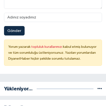
Niğde Müftülüğü
Ordu Müftülüğü
Gönder
Osmaniye Müftülüğü
Yorum yazarak
topluluk kurallarımızı
kabul etmiş bulunuyor
Rize Müftülüğü
ve tüm sorumluluğu üstleniyorsunuz. Yazılan yorumlardan
DiyanetHaber hiçbir şekilde sorumlu tutulamaz.
Sakarya Müftülüğü
Samsun Müftülüğü
Siirt Müftülüğü
Yükleniyor...
Sinop Müftülüğü