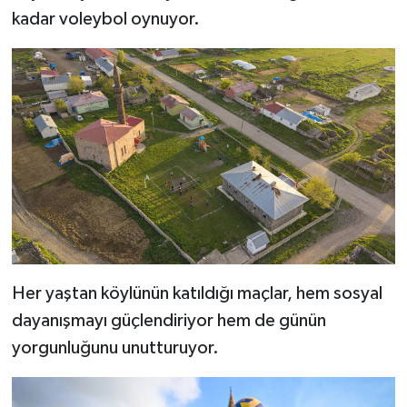
kadar voleybol oynuyor.
Bitlis Müftülüğü
Sağlık
Bolu Müftülüğü
Makaleler
Burdur Müftülüğü
Ekonomi
Bursa Müftülüğü
Duyurular
Çanakkale Müftülüğü
Podcast
Çankırı Müftülüğü
Bilim, Teknoloji
Her yaştan köylünün katıldığı maçlar, hem sosyal
dayanışmayı güçlendiriyor hem de günün
Çorum Müftülüğü
Biyografiler
yorgunluğunu unutturuyor.
Denizli Müftülüğü
Diyanet TV