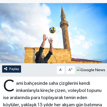
Ardahan Müftülüğü
Kudüs
Hutbeler
Artvin Müftülüğü
Kurban
DİYANET AKADEMİ
Aydın Müftülüğü
Mukabele
DİYANET GENÇLİK
Balıkesir Müftülüğü
Peygamberimizin Hayatı
DİYANET RADYO/TV
Bartın Müftülüğü
Ramazan
DEPREM
Paylaş
Batman Müftülüğü
Sahabeler
Dünya
-
+
A
A
C
Bayburt Müftülüğü
Zekat
Eğitim
ami bahçesinde saha çizgilerini kendi
imkanlarıyla kireçle çizen, voleybol topunu
Bilecik Müftülüğü
Kültür-Sanat
ise aralarında para toplayarak temin eden
köylüler, yaklaşık 15 yıldır her akşam gün batımına
Bingöl Müftülüğü
Aile