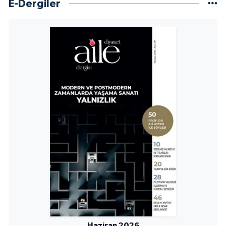
E-Dergiler
Sivas Müftülüğü
Şanlıurfa Müftülüğü
Şırnak Müftülüğü
Tekirdağ Müftülüğü
Tokat Müftülüğü
Trabzon Müftülüğü
Tunceli Müftülüğü
Uşak Müftülüğü
Van Müftülüğü
Haziran 2026