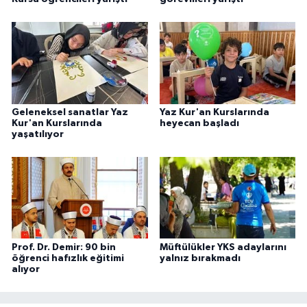
Niğde Müftülüğü
Ordu Müftülüğü
Osmaniye Müftülüğü
Geleneksel sanatlar Yaz
Yaz Kur'an Kurslarında
Kur'an Kurslarında
heyecan başladı
yaşatılıyor
Rize Müftülüğü
Sakarya Müftülüğü
Samsun Müftülüğü
Siirt Müftülüğü
Prof. Dr. Demir: 90 bin
Müftülükler YKS adaylarını
öğrenci hafızlık eğitimi
yalnız bırakmadı
alıyor
Sinop Müftülüğü