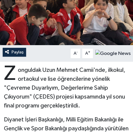
Ardahan Müftülüğü
Kudüs
Hutbeler
Artvin Müftülüğü
Kurban
DİYANET AKADEMİ
Aydın Müftülüğü
Mukabele
DİYANET GENÇLİK
Paylaş
-
+
A
A
Balıkesir Müftülüğü
Peygamberimizin Hayatı
DİYANET RADYO/TV
Z
onguldak Uzun Mehmet Camii'nde, ilkokul,
Bartın Müftülüğü
Ramazan
DEPREM
ortaokul ve lise öğrencilerine yönelik
Batman Müftülüğü
Sahabeler
Dünya
"Çevreme Duyarlıyım, Değerlerime Sahip
Çıkıyorum" (ÇEDES) projesi kapsamında yıl sonu
Bayburt Müftülüğü
Zekat
Eğitim
final programı gerçekleştirildi.
Bilecik Müftülüğü
Kültür-Sanat
Diyanet İşleri Başkanlığı, Milli Eğitim Bakanlığı ile
Gençlik ve Spor Bakanlığı paydaşlığında yürütülen
Bingöl Müftülüğü
Aile