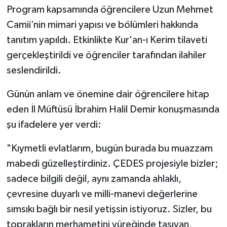
Diyarbakır Müftülüğü
İhtida Haberleri
Program kapsamında öğrencilere Uzun Mehmet
Camii’nin mimari yapısı ve bölümleri hakkında
Düzce Müftülüğü
YAŞAM
tanıtım yapıldı. Etkinlikte Kur'an-ı Kerim tilaveti
gerçekleştirildi ve öğrenciler tarafından ilahiler
Edirne Müftülüğü
seslendirildi.
Elazığ Müftülüğü
Günün anlam ve önemine dair öğrencilere hitap
Erzincan Müftülüğü
eden İl Müftüsü İbrahim Halil Demir konuşmasında
şu ifadelere yer verdi:
Erzurum Müftülüğü
"Kıymetli evlatlarım, bugün burada bu muazzam
Eskişehir Müftülüğü
mabedi güzelleştirdiniz. ÇEDES projesiyle bizler;
sadece bilgili değil, aynı zamanda ahlaklı,
Gaziantep Müftülüğü
çevresine duyarlı ve milli-manevi değerlerine
sımsıkı bağlı bir nesil yetişsin istiyoruz. Sizler, bu
Giresun Müftülüğü
toprakların merhametini yüreğinde taşıyan,