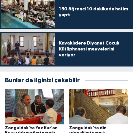
150 öğrenci 10 dakikada hatim
Konya Müftülüğü
yaptı
Kütahya Müftülüğü
Malatya Müftülüğü
Kavaklıdere Diyanet Çocuk
Kütüphanesi meyvelerini
veriyor
Manisa Müftülüğü
Mardin Müftülüğü
Bunlar da ilginizi çekebilir
Mersin Müftülüğü
Muğla Müftülüğü
Muş Müftülüğü
Zonguldak’ta Yaz Kur’an
Zonguldak’ta din
Nevşehir Müftülüğü
Kursu öğrencileri yarıştı
görevlileri yarıştı