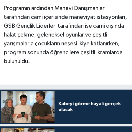
Programın ardından Manevi Danışmanlar
Karaman Müftülüğü
tarafından cami içerisinde maneviyat istasyonları,
Kars Müftülüğü
GSB Gençlik Liderleri tarafından ise cami dışında
halat çekme, geleneksel oyunlar ve çeşitli
Kastamonu Müftülüğü
yarışmalarla çocukların neşesi ikiye katlanırken,
program sonunda öğrencilere çeşitli ikramlarda
Kayseri Müftülüğü
bulunuldu.
Kilis Müftülüğü
Kırıkkale Müftülüğü
Kırklareli Müftülüğü
Kabeyi görme hayali gerçek
olacak
Kırşehir Müftülüğü
Kocaeli Müftülüğü