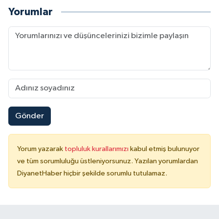
Sivas Müftülüğü
Yorumlar
Şanlıurfa Müftülüğü
Şırnak Müftülüğü
Tekirdağ Müftülüğü
Tokat Müftülüğü
Gönder
Trabzon Müftülüğü
Yorum yazarak
topluluk kurallarımızı
kabul etmiş bulunuyor
Tunceli Müftülüğü
ve tüm sorumluluğu üstleniyorsunuz. Yazılan yorumlardan
DiyanetHaber hiçbir şekilde sorumlu tutulamaz.
Uşak Müftülüğü
Van Müftülüğü