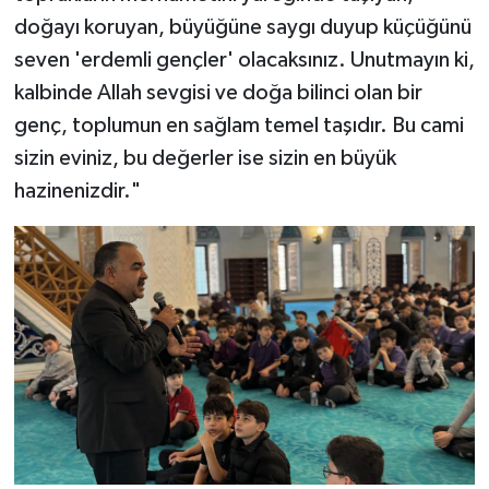
Gümüşhane Müftülüğü
doğayı koruyan, büyüğüne saygı duyup küçüğünü
seven 'erdemli gençler' olacaksınız. Unutmayın ki,
Hakkari Müftülüğü
kalbinde Allah sevgisi ve doğa bilinci olan bir
genç, toplumun en sağlam temel taşıdır. Bu cami
Hatay Müftülüğü
sizin eviniz, bu değerler ise sizin en büyük
Iğdır Müftülüğü
hazinenizdir."
Isparta Müftülüğü
İstanbul Müftülüğü
İzmir Müftülüğü
Kahramanmaraş Müftülüğü
Karabük Müftülüğü