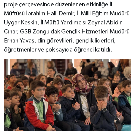
proje çerçevesinde düzenlenen etkinliğe İl
Müftüsü İbrahim Halil Demir, İl Milli Eğitim Müdürü
Bitlis Müftülüğü
Sağlık
Uygar Keskin, İl Müftü Yardımcısı Zeynal Abidin
Bolu Müftülüğü
Makaleler
Çınar, GSB Zonguldak Gençlik Hizmetleri Müdürü
Erhan Yavaş, din görevlileri, gençlik liderleri,
Burdur Müftülüğü
Ekonomi
öğretmenler ve çok sayıda öğrenci katıldı.
Bursa Müftülüğü
Duyurular
Çanakkale Müftülüğü
Podcast
Çankırı Müftülüğü
Bilim, Teknoloji
Çorum Müftülüğü
Biyografiler
Denizli Müftülüğü
Diyanet TV