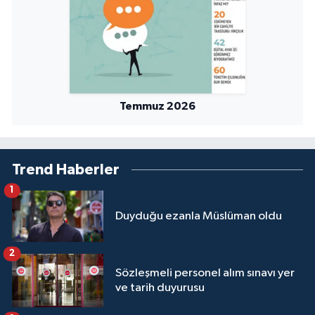
Konya Müftülüğü
Kütahya Müftülüğü
Malatya Müftülüğü
Temmuz 2026
Manisa Müftülüğü
Trend Haberler
Mardin Müftülüğü
1
Mersin Müftülüğü
Duyduğu ezanla Müslüman oldu
Muğla Müftülüğü
2
Sözleşmeli personel alım sınavı yer
Muş Müftülüğü
ve tarih duyurusu
Nevşehir Müftülüğü