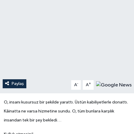
Ardahan Müftülüğü
Kudüs
Hutbeler
Artvin Müftülüğü
Kurban
DİYANET AKADEMİ
Aydın Müftülüğü
Mukabele
DİYANET GENÇLİK
Balıkesir Müftülüğü
Peygamberimizin Hayatı
DİYANET RADYO/TV
Bartın Müftülüğü
Ramazan
DEPREM
Paylaş
-
+
A
A
Batman Müftülüğü
Sahabeler
Dünya
Bayburt Müftülüğü
Zekat
Eğitim
O, insanı kusursuz bir şekilde yarattı.
Üstün kabiliyetlerle donattı.
Kâinatta ne varsa hizmetine sundu.
O, tüm bunlara karşılık
Bilecik Müftülüğü
Kültür-Sanat
insandan tek bir şey bekledi…
Bingöl Müftülüğü
Aile