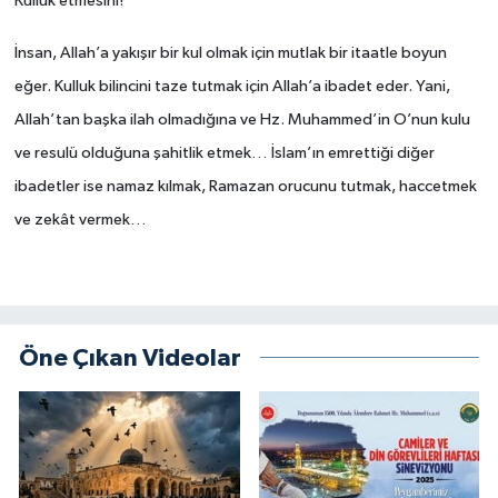
Kulluk etmesini!
Bitlis Müftülüğü
Sağlık
İnsan, Allah’a yakışır bir kul olmak için mutlak bir itaatle boyun
eğer.
Kulluk bilincini taze tutmak için Allah’a ibadet eder.
Yani,
Bolu Müftülüğü
Makaleler
Allah’tan başka ilah olmadığına ve Hz. Muhammed’in O’nun kulu
ve resulü olduğuna şahitlik etmek…
İslam’ın emrettiği diğer
Burdur Müftülüğü
Ekonomi
ibadetler ise namaz kılmak, Ramazan orucunu tutmak, haccetmek
ve zekât vermek…
Bursa Müftülüğü
Duyurular
Çanakkale Müftülüğü
Podcast
Çankırı Müftülüğü
Bilim, Teknoloji
Öne Çıkan Videolar
Çorum Müftülüğü
Biyografiler
Denizli Müftülüğü
Diyanet TV