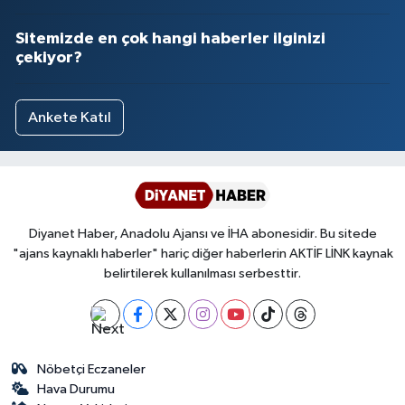
Sivas Müftülüğü
Sitemizde en çok hangi haberler ilginizi
Şanlıurfa Müftülüğü
çekiyor?
Şırnak Müftülüğü
Ankete Katıl
Tekirdağ Müftülüğü
Tokat Müftülüğü
Diyanet Haber, Anadolu Ajansı ve İHA abonesidir. Bu sitede
Trabzon Müftülüğü
"ajans kaynaklı haberler" hariç diğer haberlerin AKTİF LİNK kaynak
belirtilerek kullanılması serbesttir.
Tunceli Müftülüğü
Uşak Müftülüğü
Nöbetçi Eczaneler
Van Müftülüğü
Hava Durumu