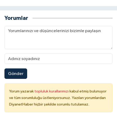
Gümüşhane Müftülüğü
Yorumlar
Hakkari Müftülüğü
Hatay Müftülüğü
Iğdır Müftülüğü
Isparta Müftülüğü
İstanbul Müftülüğü
Gönder
İzmir Müftülüğü
Yorum yazarak
topluluk kurallarımızı
kabul etmiş bulunuyor
Kahramanmaraş Müftülüğü
ve tüm sorumluluğu üstleniyorsunuz. Yazılan yorumlardan
DiyanetHaber hiçbir şekilde sorumlu tutulamaz.
Karabük Müftülüğü