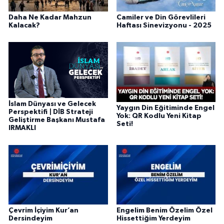
Diyarbakır Müftülüğü
İhtida Haberleri
Daha Ne Kadar Mahzun
Camiler ve Din Görevlileri
Kalacak?
Haftası Sinevizyonu - 2025
Düzce Müftülüğü
YAŞAM
Edirne Müftülüğü
Elazığ Müftülüğü
İslam Dünyası ve Gelecek
Erzincan Müftülüğü
Yaygın Din Eğitiminde Engel
Perspektifi | DİB Strateji
Yok: QR Kodlu Yeni Kitap
Geliştirme Başkanı Mustafa
Seti!
IRMAKLI
Erzurum Müftülüğü
Eskişehir Müftülüğü
Gaziantep Müftülüğü
Giresun Müftülüğü
Çevrim İçiyim Kur’an
Engelim Benim Özelim Özel
Dersindeyim
Hissettiğim Yerdeyim