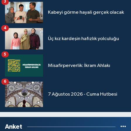
3
Kabeyi görme hayali gerçek olacak
Niğde Müftülüğü
4
Ordu Müftülüğü
Üç kız kardeşin hafızlık yolculuğu
Osmaniye Müftülüğü
5
Rize Müftülüğü
Misafirperverlik: İkram Ahlakı
Sakarya Müftülüğü
6
Samsun Müftülüğü
7 Ağustos 2026 - Cuma Hutbesi
Siirt Müftülüğü
Sinop Müftülüğü
Anket