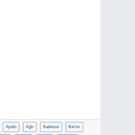
Aydın
Ağrı
Balıkesir
Bartın