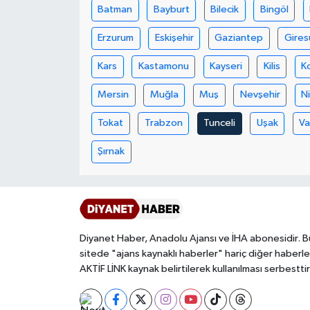
Batman
Bayburt
Bilecik
Bingöl
Bitlis Müftülüğü
Sağlık
Erzurum
Eskişehir
Gaziantep
Gires
Kars
Kastamonu
Kayseri
Kilis
K
Bolu Müftülüğü
Makaleler
Mersin
Muğla
Muş
Nevşehir
N
Burdur Müftülüğü
Ekonomi
Tokat
Trabzon
Tunceli
Uşak
V
Bursa Müftülüğü
Duyurular
Şırnak
Çanakkale Müftülüğü
Podcast
Çankırı Müftülüğü
Bilim, Teknoloji
Diyanet Haber, Anadolu Ajansı ve İHA abonesidir. B
Çorum Müftülüğü
Biyografiler
sitede "ajans kaynaklı haberler" hariç diğer haberle
AKTİF LİNK kaynak belirtilerek kullanılması serbesttir
Denizli Müftülüğü
Diyanet TV