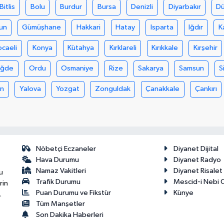
Bitlis
Bolu
Burdur
Bursa
Denizli
Diyarbakır
D
un
Gümüşhane
Hakkari
Hatay
Isparta
Iğdır
K
ocaeli
Konya
Kütahya
Kırklareli
Kırıkkale
Kırşehir
iğde
Ordu
Osmaniye
Rize
Sakarya
Samsun
S
an
Yalova
Yozgat
Zonguldak
Çanakkale
Çankırı
Nöbetçi Eczaneler
Diyanet Dijital
Hava Durumu
Diyanet Radyo
Namaz Vakitleri
Diyanet Risale
u
Trafik Durumu
Mescid-i Nebi C
rin
Puan Durumu ve Fikstür
Künye
.
Tüm Manşetler
Son Dakika Haberleri