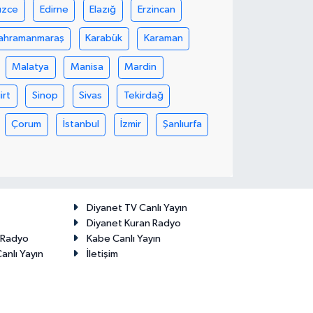
üzce
Edirne
Elazığ
Erzincan
ahramanmaraş
Karabük
Karaman
Malatya
Manisa
Mardin
iirt
Sinop
Sivas
Tekirdağ
Çorum
İstanbul
İzmir
Şanlıurfa
Diyanet TV Canlı Yayın
Diyanet Kuran Radyo
t Radyo
Kabe Canlı Yayın
anlı Yayın
İletişim