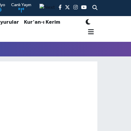
dyo
Canlı Yayın
yurular
Kur'an-ı Kerim