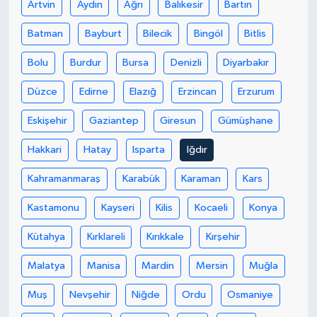
Artvin
Aydın
Ağrı
Balıkesir
Bartın
Bitlis Müftülüğü
Sağlık
Batman
Bayburt
Bilecik
Bingöl
Bitlis
Bolu
Burdur
Bursa
Denizli
Diyarbakır
Bolu Müftülüğü
Makaleler
Düzce
Edirne
Elazığ
Erzincan
Erzurum
Burdur Müftülüğü
Ekonomi
Eskişehir
Gaziantep
Giresun
Gümüşhane
Bursa Müftülüğü
Duyurular
Hakkari
Hatay
Isparta
Iğdır
Çanakkale Müftülüğü
Podcast
Kahramanmaraş
Karabük
Karaman
Kars
Kastamonu
Kayseri
Kilis
Kocaeli
Konya
Çankırı Müftülüğü
Bilim, Teknoloji
Kütahya
Kırklareli
Kırıkkale
Kırşehir
Çorum Müftülüğü
Biyografiler
Malatya
Manisa
Mardin
Mersin
Muğla
Denizli Müftülüğü
Diyanet TV
Muş
Nevşehir
Niğde
Ordu
Osmaniye