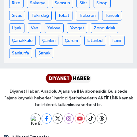
Diyarbakır Müftülüğü
İhtida Haberleri
Rize
Sakarya
Samsun
Siirt
Sinop
Sivas
Tekirdağ
Tokat
Trabzon
Tunceli
Düzce Müftülüğü
YAŞAM
Uşak
Van
Yalova
Yozgat
Zonguldak
Edirne Müftülüğü
Çanakkale
Çankırı
Çorum
İstanbul
İzmir
Elazığ Müftülüğü
Şanlıurfa
Şırnak
Erzincan Müftülüğü
Erzurum Müftülüğü
Diyanet Haber, Anadolu Ajansı ve İHA abonesidir. Bu sitede
Eskişehir Müftülüğü
"ajans kaynaklı haberler" hariç diğer haberlerin AKTİF LİNK kaynak
belirtilerek kullanılması serbesttir.
Gaziantep Müftülüğü
Giresun Müftülüğü