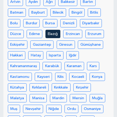
Artvin
Aydın
Ağrı
Balıkesir
Bartın
Bitlis Müftülüğü
Sağlık
Batman
Bayburt
Bilecik
Bingöl
Bitlis
Bolu
Burdur
Bursa
Denizli
Diyarbakır
Bolu Müftülüğü
Makaleler
Düzce
Edirne
Elazığ
Erzincan
Erzurum
Burdur Müftülüğü
Ekonomi
Eskişehir
Gaziantep
Giresun
Gümüşhane
Bursa Müftülüğü
Duyurular
Hakkari
Hatay
Isparta
Iğdır
Çanakkale Müftülüğü
Podcast
Kahramanmaraş
Karabük
Karaman
Kars
Kastamonu
Kayseri
Kilis
Kocaeli
Konya
Çankırı Müftülüğü
Bilim, Teknoloji
Kütahya
Kırklareli
Kırıkkale
Kırşehir
Çorum Müftülüğü
Biyografiler
Malatya
Manisa
Mardin
Mersin
Muğla
Denizli Müftülüğü
Diyanet TV
Muş
Nevşehir
Niğde
Ordu
Osmaniye