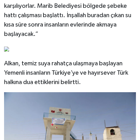
karşılıyorlar. Marib Belediyesi bölgede şebeke
Konya Müftülüğü
hattı çalışması başlattı. İnşallah buradan çıkan su
kısa süre sonra insanların evlerinde akmaya
Kütahya Müftülüğü
başlayacak.”
Malatya Müftülüğü
Manisa Müftülüğü
Alkan, temiz suya rahatça ulaşmaya başlayan
Yemenli insanların Türkiye’ye ve hayırsever Türk
Mardin Müftülüğü
halkına dua ettiklerini belirtti.
Mersin Müftülüğü
Muğla Müftülüğü
Muş Müftülüğü
Nevşehir Müftülüğü