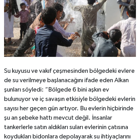
Karaman Müftülüğü
Kars Müftülüğü
Kastamonu Müftülüğü
Kayseri Müftülüğü
Su kuyusu ve vakıf çeşmesinden bölgedeki evlere
Kilis Müftülüğü
de su verilmeye başlanacağını ifade eden Alkan
Kırıkkale Müftülüğü
şunları söyledi: “Bölgede 6 bini aşkın ev
bulunuyor ve iç savaşın etkisiyle bölgedeki evlerin
Kırklareli Müftülüğü
sayısı her geçen gün artıyor. Bu evlerin hiçbirinde
şu an şebeke hattı mevcut değil. İnsanlar
Kırşehir Müftülüğü
tankerlerle satın aldıkları suları evlerinin çatısına
koydukları bidonlara depolayarak su ihtiyaçlarını
Kocaeli Müftülüğü