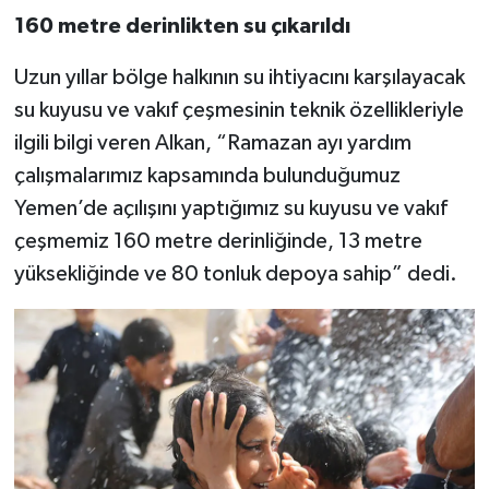
Diyarbakır Müftülüğü
İhtida Haberleri
160 metre derinlikten su çıkarıldı
Düzce Müftülüğü
YAŞAM
Uzun yıllar bölge halkının su ihtiyacını karşılayacak
su kuyusu ve vakıf çeşmesinin teknik özellikleriyle
Edirne Müftülüğü
ilgili bilgi veren Alkan, “Ramazan ayı yardım
Elazığ Müftülüğü
çalışmalarımız kapsamında bulunduğumuz
Yemen’de açılışını yaptığımız su kuyusu ve vakıf
Erzincan Müftülüğü
çeşmemiz 160 metre derinliğinde, 13 metre
yüksekliğinde ve 80 tonluk depoya sahip” dedi.
Erzurum Müftülüğü
Eskişehir Müftülüğü
Gaziantep Müftülüğü
Giresun Müftülüğü