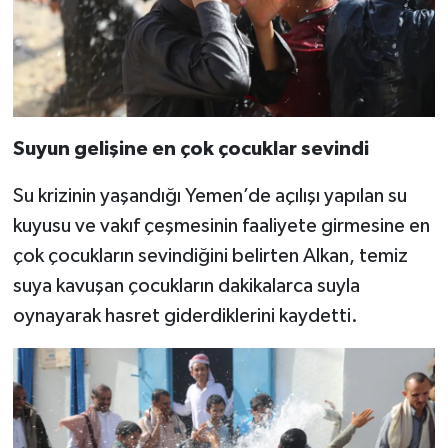
Gümüşhane Müftülüğü
Hakkari Müftülüğü
Hatay Müftülüğü
Suyun gelişine en çok çocuklar sevindi
Iğdır Müftülüğü
Su krizinin yaşandığı Yemen’de açılışı yapılan su
Isparta Müftülüğü
kuyusu ve vakıf çeşmesinin faaliyete girmesine en
çok çocukların sevindiğini belirten Alkan, temiz
İstanbul Müftülüğü
suya kavuşan çocukların dakikalarca suyla
oynayarak hasret giderdiklerini kaydetti.
İzmir Müftülüğü
Kahramanmaraş Müftülüğü
Karabük Müftülüğü