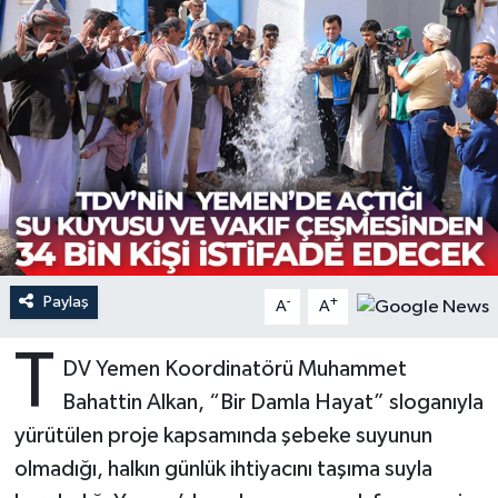
Ardahan Müftülüğü
Kudüs
Hutbeler
Artvin Müftülüğü
Kurban
DİYANET AKADEMİ
Aydın Müftülüğü
Mukabele
DİYANET GENÇLİK
Balıkesir Müftülüğü
Peygamberimizin Hayatı
DİYANET RADYO/TV
Bartın Müftülüğü
Ramazan
DEPREM
Paylaş
-
+
A
A
Batman Müftülüğü
Sahabeler
Dünya
T
DV Yemen Koordinatörü Muhammet
Bayburt Müftülüğü
Zekat
Eğitim
Bahattin Alkan, “Bir Damla Hayat” sloganıyla
yürütülen proje kapsamında şebeke suyunun
Bilecik Müftülüğü
Kültür-Sanat
olmadığı, halkın günlük ihtiyacını taşıma suyla
Bingöl Müftülüğü
Aile