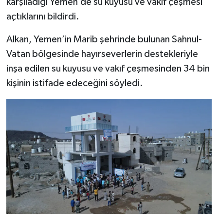
karşıladığı Yemen’de su kuyusu ve vakıf çeşmesi
açtıklarını bildirdi.
Bitlis Müftülüğü
Sağlık
Alkan, Yemen’in Marib şehrinde bulunan Sahnul-
Bolu Müftülüğü
Makaleler
Vatan bölgesinde hayırseverlerin destekleriyle
inşa edilen su kuyusu ve vakıf çeşmesinden 34 bin
Burdur Müftülüğü
Ekonomi
kişinin istifade edeceğini söyledi.
Bursa Müftülüğü
Duyurular
Çanakkale Müftülüğü
Podcast
Çankırı Müftülüğü
Bilim, Teknoloji
Çorum Müftülüğü
Biyografiler
Denizli Müftülüğü
Diyanet TV