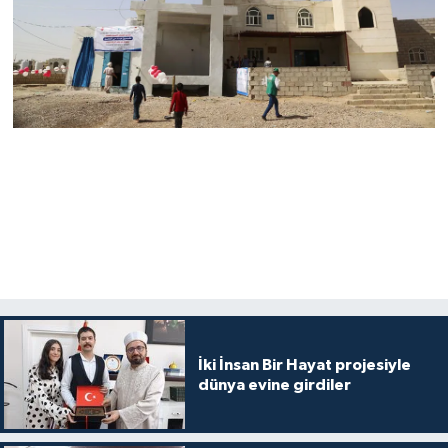
Niğde Müftülüğü
Ordu Müftülüğü
Osmaniye Müftülüğü
Rize Müftülüğü
Sakarya Müftülüğü
Samsun Müftülüğü
Siirt Müftülüğü
İki İnsan Bir Hayat projesiyle
dünya evine girdiler
Sinop Müftülüğü