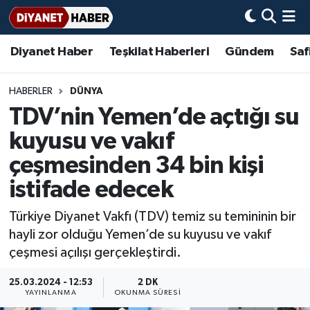
Diyanet Haber
Teşkilat Haberleri
Gündem
Saf
Diyanet Haber
Adana Müftülüğü
Bir Ayet
Aile Dergisi
İmam Hatip Okulları
Başmakale
Hadis-i Şerifler
Nöbetçi Eczaneler
Teşkilat Haberleri
Adıyaman Müftülüğü
Bir Hikaye
Aylık Dergi
Hayat Okumaları
Hava Durumu
HABERLER
DÜNYA
TDV’nin Yemen’de açtığı su
Afyonkarahisar Müftülüğü
Gündem
Biyografiler
Ankara Namaz Vakitleri
kuyusu ve vakıf
Ağrı Müftülüğü
#Keşfet
Dini kavramlar
Trafik Durumu
çeşmesinden 34 bin kişi
istifade edecek
Aksaray Müftülüğü
Diyanet Bilgi
Basında Bugün
Süper Lig Puan Durumu ve Fikstür
Türkiye Diyanet Vakfı (TDV) temiz su temininin bir
Amasya Müftülüğü
Diyanet Takvimi
DİYANET eKİTAP
Tüm Manşetler
hayli zor olduğu Yemen’de su kuyusu ve vakıf
çeşmesi açılışı gerçekleştirdi.
Ankara Müftülüğü
Dualar
Diyanet Dergi
Son Dakika Haberleri
25.03.2024 - 12:53
2 DK
YAYINLANMA
OKUNMA SÜRESI
Antalya Müftülüğü
Hadislerle İslam
TDV
Haber Arşivi