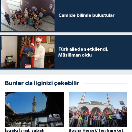
Sivas Müftülüğü
Camide bilimle buluştular
Şanlıurfa Müftülüğü
Şırnak Müftülüğü
Tekirdağ Müftülüğü
Türk aileden etkilendi,
Müslüman oldu
Tokat Müftülüğü
Trabzon Müftülüğü
Bunlar da ilginizi çekebilir
Tunceli Müftülüğü
Uşak Müftülüğü
Van Müftülüğü
İşgalci İsrail, sabah
Bosna Hersek'ten hareket