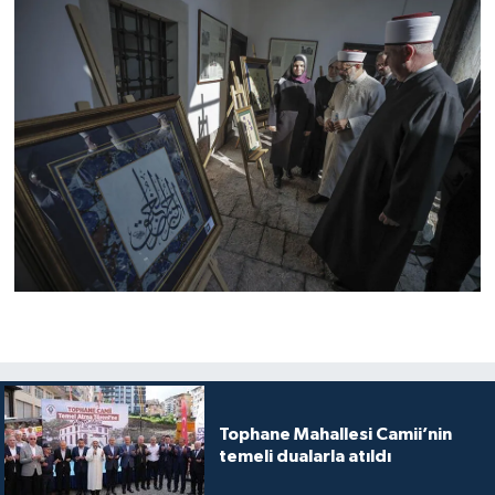
Niğde Müftülüğü
Ordu Müftülüğü
Osmaniye Müftülüğü
Rize Müftülüğü
Sakarya Müftülüğü
Samsun Müftülüğü
Siirt Müftülüğü
Tophane Mahallesi Camii’nin
Sinop Müftülüğü
temeli dualarla atıldı