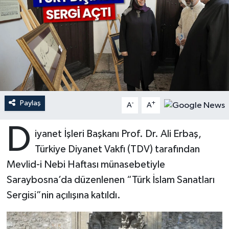
Ardahan Müftülüğü
Kudüs
Hutbeler
Artvin Müftülüğü
Kurban
DİYANET AKADEMİ
Aydın Müftülüğü
Mukabele
DİYANET GENÇLİK
Balıkesir Müftülüğü
Peygamberimizin Hayatı
DİYANET RADYO/TV
Paylaş
-
+
A
A
Bartın Müftülüğü
Ramazan
DEPREM
D
iyanet İşleri Başkanı Prof. Dr. Ali Erbaş,
Türkiye Diyanet Vakfı (TDV) tarafından
Batman Müftülüğü
Sahabeler
Dünya
Mevlid-i Nebi Haftası münasebetiyle
Bayburt Müftülüğü
Zekat
Eğitim
Saraybosna’da düzenlenen “Türk İslam Sanatları
Sergisi”nin açılışına katıldı.
Bilecik Müftülüğü
Kültür-Sanat
Bingöl Müftülüğü
Aile