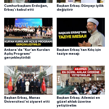
Yalova Müftülüğü
Cumhurbaşkanı Erdoğan,
Başkan Erbaş: Dünyayı iyilik
Erbaş’ı kabul etti
değiştirir
Yozgat Müftülüğü
Zonguldak Müftülüğü
Ankara'da "Kur’an Kursları
Başkan Erbaş'tan Kılıç için
Açılış Programı"
taziye mesajı
gerçekleştirildi
Başkan Erbaş, Manas
Başkan Erbaş: Ailemizi en
Üniversitesi'ni ziyaret etti
güzel ahlak üzerine
yetiştirelim