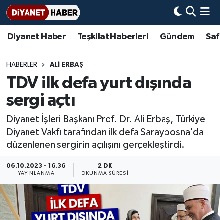
Diyanet Haber
Teşkilat Haberleri
Gündem
Saf
Diyanet Haber
Adana Müftülüğü
Bir Ayet
Aile Dergisi
İmam Hatip Okulları
Başmakale
Hadis-i Şerifler
Nöbetçi Eczaneler
Teşkilat Haberleri
Adıyaman Müftülüğü
Bir Hikaye
Aylık Dergi
Hayat Okumaları
Hava Durumu
HABERLER
ALİ ERBAŞ
TDV ilk defa yurt dışında
Afyonkarahisar Müftülüğü
Gündem
Biyografiler
Ankara Namaz Vakitleri
sergi açtı
Ağrı Müftülüğü
#Keşfet
Dini kavramlar
Trafik Durumu
Diyanet İşleri Başkanı Prof. Dr. Ali Erbaş, Türkiye
Diyanet Vakfı tarafından ilk defa Saraybosna'da
Aksaray Müftülüğü
Diyanet Bilgi
Basında Bugün
Süper Lig Puan Durumu ve Fikstür
düzenlenen serginin açılışını gerçekleştirdi.
Amasya Müftülüğü
Diyanet Takvimi
DİYANET eKİTAP
Tüm Manşetler
06.10.2023 - 16:36
2 DK
YAYINLANMA
OKUNMA SÜRESI
Ankara Müftülüğü
Dualar
Diyanet Dergi
Son Dakika Haberleri
Antalya Müftülüğü
Hadislerle İslam
TDV
Haber Arşivi