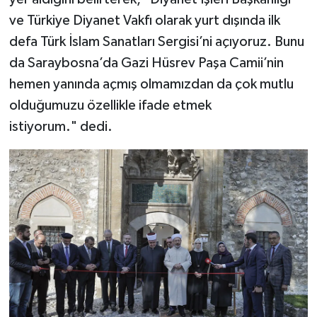
Diyarbakır Müftülüğü
İhtida Haberleri
ve Türkiye Diyanet Vakfı olarak yurt dışında ilk
defa Türk İslam Sanatları Sergisi’ni açıyoruz. Bunu
Düzce Müftülüğü
YAŞAM
da Saraybosna’da Gazi Hüsrev Paşa Camii’nin
Edirne Müftülüğü
hemen yanında açmış olmamızdan da çok mutlu
olduğumuzu özellikle ifade etmek
Elazığ Müftülüğü
istiyorum." dedi.
Erzincan Müftülüğü
Erzurum Müftülüğü
Eskişehir Müftülüğü
Gaziantep Müftülüğü
Giresun Müftülüğü