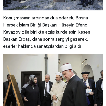
Gümüşhane Müftülüğü
Hakkari Müftülüğü
Konuşmasının ardından dua ederek, Bosna
Hersek İslam Birliği Başkanı Hüseyin Efendi
Hatay Müftülüğü
Kavazoviç ile birlikte açılış kurdelesini kesen
Başkan Erbaş, daha sonra sergiyi gezerek,
Iğdır Müftülüğü
eserler hakkında sanatçılardan bilgi aldı.
Isparta Müftülüğü
İstanbul Müftülüğü
İzmir Müftülüğü
Kahramanmaraş Müftülüğü
Karabük Müftülüğü