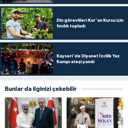
Sivas Müftülüğü
Şanlıurfa Müftülüğü
Din görevlileri Kur'an Kursu için
fındık topladı
Şırnak Müftülüğü
Tekirdağ Müftülüğü
Kayseri'de Diyanet İzcilik Yaz
Tokat Müftülüğü
Kampı ateşi yandı
Trabzon Müftülüğü
Bunlar da ilginizi çekebilir
Tunceli Müftülüğü
Uşak Müftülüğü
Van Müftülüğü