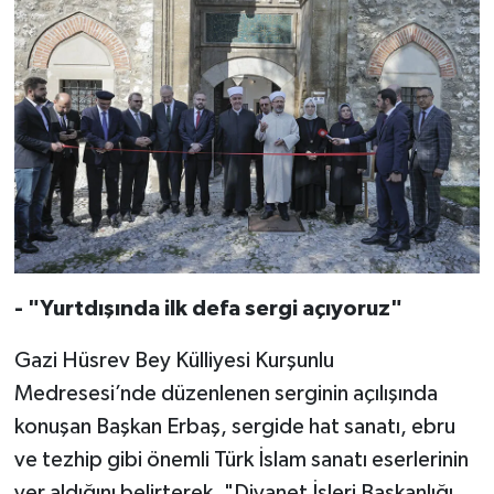
Bitlis Müftülüğü
Sağlık
Bolu Müftülüğü
Makaleler
Burdur Müftülüğü
Ekonomi
Bursa Müftülüğü
Duyurular
Çanakkale Müftülüğü
Podcast
- "Yurtdışında ilk defa sergi açıyoruz"
Çankırı Müftülüğü
Bilim, Teknoloji
Gazi Hüsrev Bey Külliyesi Kurşunlu
Çorum Müftülüğü
Biyografiler
Medresesi’nde düzenlenen serginin açılışında
konuşan Başkan Erbaş, sergide hat sanatı, ebru
Denizli Müftülüğü
Diyanet TV
ve tezhip gibi önemli Türk İslam sanatı eserlerinin
yer aldığını belirterek, "Diyanet İşleri Başkanlığı