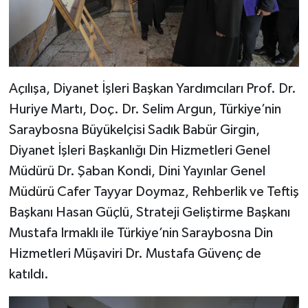
Konya Müftülüğü
Kütahya Müftülüğü
Açılışa, Diyanet İşleri Başkan Yardımcıları Prof. Dr.
Malatya Müftülüğü
Huriye Martı, Doç. Dr. Selim Argun, Türkiye’nin
Saraybosna Büyükelçisi Sadık Babür Girgin,
Manisa Müftülüğü
Diyanet İşleri Başkanlığı Din Hizmetleri Genel
Mardin Müftülüğü
Müdürü Dr. Şaban Kondi, Dini Yayınlar Genel
Müdürü Cafer Tayyar Doymaz, Rehberlik ve Teftiş
Mersin Müftülüğü
Başkanı Hasan Güçlü, Strateji Geliştirme Başkanı
Mustafa Irmaklı ile Türkiye’nin Saraybosna Din
Muğla Müftülüğü
Hizmetleri Müşaviri Dr. Mustafa Güvenç de
Muş Müftülüğü
katıldı.
Nevşehir Müftülüğü