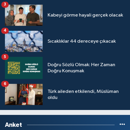
3
Kabeyi görme hayali gerçek olacak
4
Sıcaklıklar 44 dereceye çıkacak
5
Doğru Sözlü Olmak: Her Zaman
Doğru Konuşmak
6
Türk aileden etkilendi, Müslüman
oldu
Anket