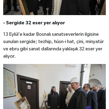
Karaman Müftülüğü
Kars Müftülüğü
- Sergide 32 eser yer alıyor
Kastamonu Müftülüğü
13 Eylül’e kadar Bosnalı sanatseverlerin ilgisine
sunulan sergide; tezhip, hüsn-i hat, çini, minyatür
Kayseri Müftülüğü
ve ebru gibi sanat dallarında yaklaşık 32 eser yer
alıyor.
Kilis Müftülüğü
Kırıkkale Müftülüğü
Kırklareli Müftülüğü
Kırşehir Müftülüğü
Kocaeli Müftülüğü