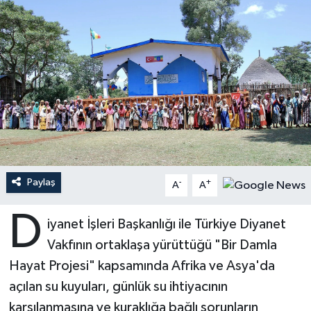
Ardahan Müftülüğü
Kudüs
Hutbeler
Artvin Müftülüğü
Kurban
DİYANET AKADEMİ
Aydın Müftülüğü
Mukabele
DİYANET GENÇLİK
Balıkesir Müftülüğü
Peygamberimizin Hayatı
DİYANET RADYO/TV
Bartın Müftülüğü
Ramazan
DEPREM
Paylaş
-
+
A
A
Batman Müftülüğü
Sahabeler
Dünya
D
iyanet İşleri Başkanlığı ile Türkiye Diyanet
Bayburt Müftülüğü
Zekat
Eğitim
Vakfının ortaklaşa yürüttüğü "Bir Damla
Hayat Projesi" kapsamında Afrika ve Asya'da
Bilecik Müftülüğü
Kültür-Sanat
açılan su kuyuları, günlük su ihtiyacının
karşılanmasına ve kuraklığa bağlı sorunların
Bingöl Müftülüğü
Aile