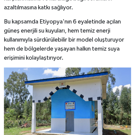
azaltılmasına katkı sağlıyor.
Bitlis Müftülüğü
Sağlık
Bu kapsamda Etiyopya'nın 6 eyaletinde açılan
Bolu Müftülüğü
Makaleler
güneş enerjili su kuyuları, hem temiz enerji
kullanımıyla sürdürülebilir bir model oluşturuyor
Burdur Müftülüğü
Ekonomi
hem de bölgelerde yaşayan halkın temiz suya
erişimini kolaylaştırıyor.
Bursa Müftülüğü
Duyurular
Çanakkale Müftülüğü
Podcast
Çankırı Müftülüğü
Bilim, Teknoloji
Çorum Müftülüğü
Biyografiler
Denizli Müftülüğü
Diyanet TV