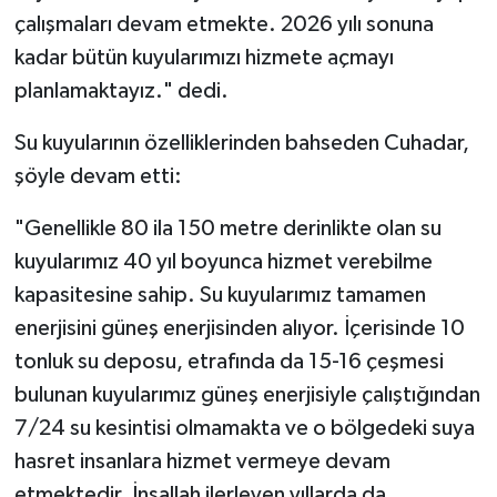
Gümüşhane Müftülüğü
çalışmaları devam etmekte. 2026 yılı sonuna
kadar bütün kuyularımızı hizmete açmayı
Hakkari Müftülüğü
planlamaktayız." dedi.
Hatay Müftülüğü
Su kuyularının özelliklerinden bahseden Cuhadar,
şöyle devam etti:
Iğdır Müftülüğü
"Genellikle 80 ila 150 metre derinlikte olan su
Isparta Müftülüğü
kuyularımız 40 yıl boyunca hizmet verebilme
kapasitesine sahip. Su kuyularımız tamamen
İstanbul Müftülüğü
enerjisini güneş enerjisinden alıyor. İçerisinde 10
İzmir Müftülüğü
tonluk su deposu, etrafında da 15-16 çeşmesi
bulunan kuyularımız güneş enerjisiyle çalıştığından
Kahramanmaraş Müftülüğü
7/24 su kesintisi olmamakta ve o bölgedeki suya
hasret insanlara hizmet vermeye devam
Karabük Müftülüğü
etmektedir. İnşallah ilerleyen yıllarda da