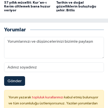
57 yıllık mücellit: Kur'an-ı
Tarihin ve doğal
Yalova Müftülüğü
Kerim ciltlemek bana huzur
güzelliklerin buluştuğu
veriyor
şehir: Bitlis
Yozgat Müftülüğü
Yorumlar
Zonguldak Müftülüğü
Gönder
Yorum yazarak
topluluk kurallarımızı
kabul etmiş bulunuyor
ve tüm sorumluluğu üstleniyorsunuz. Yazılan yorumlardan