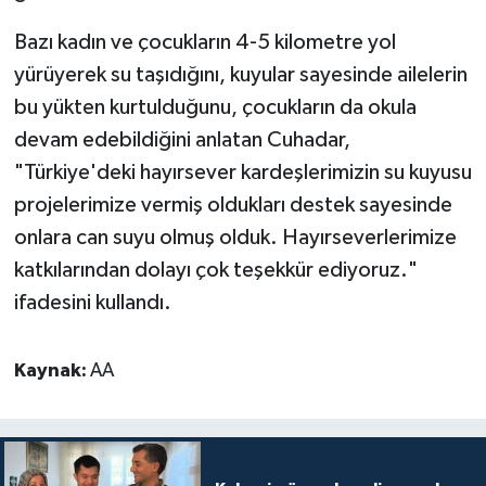
Bazı kadın ve çocukların 4-5 kilometre yol
Konya Müftülüğü
yürüyerek su taşıdığını, kuyular sayesinde ailelerin
Kütahya Müftülüğü
bu yükten kurtulduğunu, çocukların da okula
devam edebildiğini anlatan Cuhadar,
Malatya Müftülüğü
"Türkiye'deki hayırsever kardeşlerimizin su kuyusu
projelerimize vermiş oldukları destek sayesinde
Manisa Müftülüğü
onlara can suyu olmuş olduk. Hayırseverlerimize
Mardin Müftülüğü
katkılarından dolayı çok teşekkür ediyoruz."
ifadesini kullandı.
Mersin Müftülüğü
Kaynak:
AA
Muğla Müftülüğü
Muş Müftülüğü
Nevşehir Müftülüğü