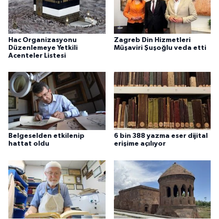
Sivas Müftülüğü
Şanlıurfa Müftülüğü
Hac Organizasyonu
Zagreb Din Hizmetleri
Düzenlemeye Yetkili
Müşaviri Şuşoğlu veda etti
Şırnak Müftülüğü
Acenteler Listesi
Tekirdağ Müftülüğü
Tokat Müftülüğü
Trabzon Müftülüğü
Belgeselden etkilenip
6 bin 388 yazma eser dijital
hattat oldu
erişime açılıyor
Tunceli Müftülüğü
Uşak Müftülüğü
Van Müftülüğü