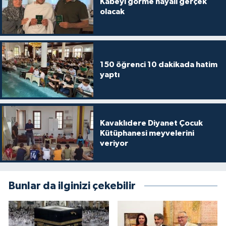
Kabeyi görme hayali gerçek
olacak
Niğde Müftülüğü
Ordu Müftülüğü
150 öğrenci 10 dakikada hatim
yaptı
Osmaniye Müftülüğü
Rize Müftülüğü
Kavaklıdere Diyanet Çocuk
Sakarya Müftülüğü
Kütüphanesi meyvelerini
veriyor
Samsun Müftülüğü
Siirt Müftülüğü
Bunlar da ilginizi çekebilir
Sinop Müftülüğü