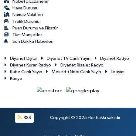
Nöbetçi Eczaneler
Hava Durumu
Namaz Vakitleri
Trafik Durumu
Puan Durumu ve Fikstür
Tüm Manşetler
Son Dakika Haberleri
Diyanet Dijital
Diyanet TV Canlı Yayın
Diyanet Radyo
Diyanet Kuran Radyo
Diyanet Risalet Radyo
Kabe Canlı Yayın
Mescid-i Nebi Canlı Yayın
İletişim
Künye
RSS
Copyright © 2025 Her hakkı saklıdır.