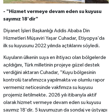
Diyarbakır Müftülüğü
İhtida Haberleri
- "Hizmet vermeye devam eden su kuyusu
Düzce Müftülüğü
YAŞAM
sayımız 18'dir"
Edirne Müftülüğü
Diyanet İşleri Başkanlığı Addis Ababa Din
Hizmetleri Müşaviri Yaşar Cuhadar, Etiyopya'da
Elazığ Müftülüğü
ilk su kuyusunu 2022 yılında açtıklarını söyledi.
Erzincan Müftülüğü
Kuyuların ülkenin suya en ihtiyacı olan bölgelerde
açıldığını, Türk milletinin projeye güzel destek
Erzurum Müftülüğü
verdiğini aktaran Cuhadar, "Kuyu bölgesinin
Eskişehir Müftülüğü
kontrolü tarafımızca yapılmakta ve olumlu rapor
vermemiz neticesinde vakfımıza su kuyusu
Gaziantep Müftülüğü
projemiz iletilmekte. 2026 yılı itibarıyla aktif
olarak hizmet vermeye devam eden su kuyusu
Giresun Müftülüğü
sayımız 18'dir. 5 kuyumuzun da sondaj ve üstyapı