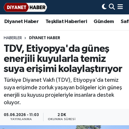
Diyanet Haber
Teşkilat Haberleri
Gündem
Saf
Diyanet Haber
Adana Müftülüğü
Bir Ayet
Aile Dergisi
İmam Hatip Okulları
Başmakale
Hadis-i Şerifler
Nöbetçi Eczaneler
Teşkilat Haberleri
Adıyaman Müftülüğü
Bir Hikaye
Aylık Dergi
Hayat Okumaları
Hava Durumu
HABERLER
DİYANET HABER
TDV, Etiyopya'da güneş
Afyonkarahisar Müftülüğü
Gündem
Biyografiler
Ankara Namaz Vakitleri
enerjili kuyularla temiz
Ağrı Müftülüğü
#Keşfet
Dini kavramlar
Trafik Durumu
suya erişimi kolaylaştırıyor
Türkiye Diyanet Vakfı (TDV), Etiyopya'da temiz
Aksaray Müftülüğü
Diyanet Bilgi
Basında Bugün
Süper Lig Puan Durumu ve Fikstür
suya erişimde zorluk yaşayan bölgeler için güneş
enerjili su kuyusu projeleriyle insanlara destek
Amasya Müftülüğü
Diyanet Takvimi
DİYANET eKİTAP
Tüm Manşetler
oluyor.
Ankara Müftülüğü
Dualar
Diyanet Dergi
Son Dakika Haberleri
05.06.2026 - 11:03
2 DK
YAYINLANMA
OKUNMA SÜRESI
Antalya Müftülüğü
Hadislerle İslam
TDV
Haber Arşivi