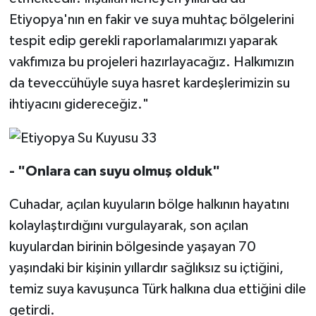
Etiyopya'nın en fakir ve suya muhtaç bölgelerini
Karaman Müftülüğü
tespit edip gerekli raporlamalarımızı yaparak
Kars Müftülüğü
vakfımıza bu projeleri hazırlayacağız. Halkımızın
da teveccühüyle suya hasret kardeşlerimizin su
Kastamonu Müftülüğü
ihtiyacını gidereceğiz."
Kayseri Müftülüğü
Kilis Müftülüğü
- "Onlara can suyu olmuş olduk"
Kırıkkale Müftülüğü
Cuhadar, açılan kuyuların bölge halkının hayatını
kolaylaştırdığını vurgulayarak, son açılan
Kırklareli Müftülüğü
kuyulardan birinin bölgesinde yaşayan 70
yaşındaki bir kişinin yıllardır sağlıksız su içtiğini,
Kırşehir Müftülüğü
temiz suya kavuşunca Türk halkına dua ettiğini dile
Kocaeli Müftülüğü
getirdi.