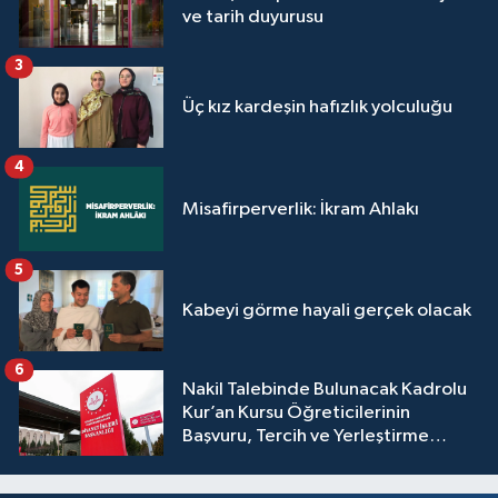
ve tarih duyurusu
3
Üç kız kardeşin hafızlık yolculuğu
4
Misafirperverlik: İkram Ahlakı
5
Kabeyi görme hayali gerçek olacak
6
Nakil Talebinde Bulunacak Kadrolu
Kur’an Kursu Öğreticilerinin
Başvuru, Tercih ve Yerleştirme
İşlemleri duyurusu