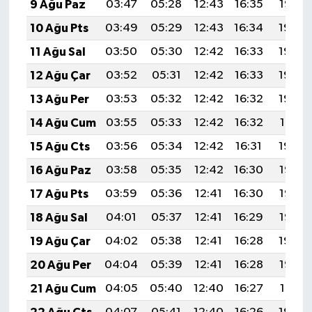
9 Ağu Paz
03:47
05:28
12:43
16:35
19:47
Gümüşhane Müftülüğü
10 Ağu Pts
03:49
05:29
12:43
16:34
19:46
Hakkari Müftülüğü
11 Ağu Sal
03:50
05:30
12:42
16:33
19:45
12 Ağu Çar
03:52
05:31
12:42
16:33
19:43
Hatay Müftülüğü
13 Ağu Per
03:53
05:32
12:42
16:32
19:42
Iğdır Müftülüğü
14 Ağu Cum
03:55
05:33
12:42
16:32
19:41
15 Ağu Cts
03:56
05:34
12:42
16:31
19:39
Isparta Müftülüğü
16 Ağu Paz
03:58
05:35
12:42
16:30
19:38
İstanbul Müftülüğü
17 Ağu Pts
03:59
05:36
12:41
16:30
19:36
18 Ağu Sal
04:01
05:37
12:41
16:29
19:35
İzmir Müftülüğü
19 Ağu Çar
04:02
05:38
12:41
16:28
19:34
Kahramanmaraş Müftülüğü
20 Ağu Per
04:04
05:39
12:41
16:28
19:32
21 Ağu Cum
04:05
05:40
12:40
16:27
19:31
Karabük Müftülüğü