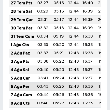
Diyarbakır Müftülüğü
İhtida Haberleri
27 Tem Pts
03:27
05:16
12:44
16:40
20:02
28 Tem Sal
03:29
05:16
12:44
16:39
20:01
Düzce Müftülüğü
YAŞAM
29 Tem Çar
03:31
05:17
12:44
16:39
20:00
Edirne Müftülüğü
30 Tem Per
03:32
05:18
12:44
16:39
19:59
31 Tem Cum
03:34
05:19
12:44
16:38
19:58
Elazığ Müftülüğü
1 Ağu Cts
03:35
05:20
12:44
16:38
19:57
Erzincan Müftülüğü
2 Ağu Paz
03:37
05:21
12:43
16:38
19:56
3 Ağu Pts
03:38
05:22
12:43
16:37
19:55
Erzurum Müftülüğü
4 Ağu Sal
03:40
05:23
12:43
16:37
19:53
Eskişehir Müftülüğü
5 Ağu Çar
03:41
05:24
12:43
16:37
19:52
6 Ağu Per
03:43
05:25
12:43
16:36
19:51
Gaziantep Müftülüğü
7 Ağu Cum
03:44
05:26
12:43
16:36
19:50
Giresun Müftülüğü
8 Ağu Cts
03:46
05:27
12:43
16:35
19:49