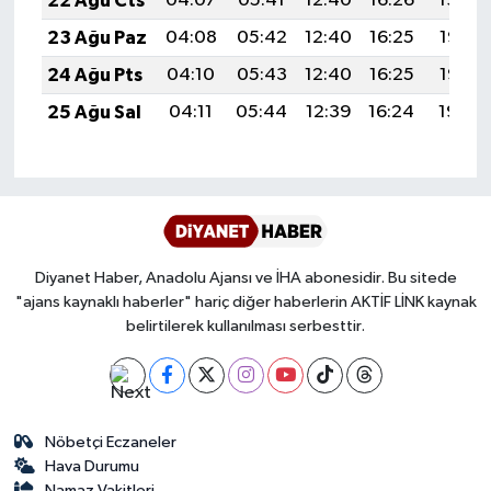
22 Ağu Cts
04:07
05:41
12:40
16:26
19:29
Karaman Müftülüğü
23 Ağu Paz
04:08
05:42
12:40
16:25
19:28
24 Ağu Pts
04:10
05:43
12:40
16:25
19:26
Kars Müftülüğü
25 Ağu Sal
04:11
05:44
12:39
16:24
19:24
Kastamonu Müftülüğü
Kayseri Müftülüğü
Kilis Müftülüğü
Diyanet Haber, Anadolu Ajansı ve İHA abonesidir. Bu sitede
"ajans kaynaklı haberler" hariç diğer haberlerin AKTİF LİNK kaynak
Kırıkkale Müftülüğü
belirtilerek kullanılması serbesttir.
Kırklareli Müftülüğü
Kırşehir Müftülüğü
Nöbetçi Eczaneler
Hava Durumu
Kocaeli Müftülüğü
Namaz Vakitleri