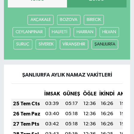
Bitlis Müftülüğü
Sağlık
AKÇAKALE
BOZOVA
BİRECİK
Bolu Müftülüğü
Makaleler
CEYLANPINAR
HALFETİ
HARRAN
HİLVAN
Burdur Müftülüğü
Ekonomi
SURUÇ
SİVEREK
VİRANŞEHİR
ŞANLIURFA
Bursa Müftülüğü
Duyurular
Çanakkale Müftülüğü
Podcast
ŞANLIURFA AYLIK NAMAZ VAKITLERI
Çankırı Müftülüğü
Bilim, Teknoloji
İMSAK
GÜNEŞ
ÖĞLE
İKINDI
AKŞA
25 Tem Cts
03:39
05:17
12:36
16:26
19:46
Çorum Müftülüğü
Biyografiler
26 Tem Paz
03:40
05:18
12:36
16:26
19:45
Denizli Müftülüğü
Diyanet TV
27 Tem Pts
03:42
05:18
12:36
16:26
19:44