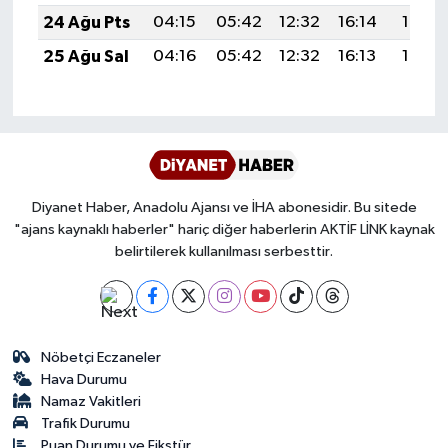
24 Ağu Pts
04:15
05:42
12:32
16:14
19:13
Karaman Müftülüğü
25 Ağu Sal
04:16
05:42
12:32
16:13
19:12
Kars Müftülüğü
Kastamonu Müftülüğü
Kayseri Müftülüğü
Diyanet Haber, Anadolu Ajansı ve İHA abonesidir. Bu sitede
"ajans kaynaklı haberler" hariç diğer haberlerin AKTİF LİNK kaynak
Kilis Müftülüğü
belirtilerek kullanılması serbesttir.
Kırıkkale Müftülüğü
Kırklareli Müftülüğü
Nöbetçi Eczaneler
Hava Durumu
Kırşehir Müftülüğü
Namaz Vakitleri
Trafik Durumu
Kocaeli Müftülüğü
Puan Durumu ve Fikstür