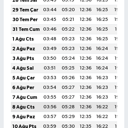
28 Tem Sal
03:43
05:19
12:36
16:25
19:44
Diyarbakır Müftülüğü
İhtida Haberleri
29 Tem Çar
03:44
05:20
12:36
16:25
19:43
Düzce Müftülüğü
YAŞAM
30 Tem Per
03:45
05:21
12:36
16:25
19:42
31 Tem Cum
03:46
05:22
12:36
16:25
19:41
Edirne Müftülüğü
1 Ağu Cts
03:48
05:23
12:36
16:25
19:40
Elazığ Müftülüğü
2 Ağu Paz
03:49
05:23
12:36
16:24
19:39
3 Ağu Pts
03:50
05:24
12:36
16:24
19:38
Erzincan Müftülüğü
4 Ağu Sal
03:51
05:25
12:36
16:24
19:37
Erzurum Müftülüğü
5 Ağu Çar
03:53
05:26
12:36
16:23
19:36
6 Ağu Per
03:54
05:27
12:36
16:23
19:35
Eskişehir Müftülüğü
7 Ağu Cum
03:55
05:27
12:36
16:23
19:34
Gaziantep Müftülüğü
8 Ağu Cts
03:56
05:28
12:36
16:22
19:33
9 Ağu Paz
03:57
05:29
12:35
16:22
19:32
Giresun Müftülüğü
10 Ağu Pts
03:59
05:30
12:35
16:22
19:31