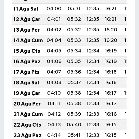
Gümüşhane Müftülüğü
11 Ağu Sal
04:00
05:31
12:35
16:21
19:30
12 Ağu Çar
04:01
05:32
12:35
16:21
19:28
Hakkari Müftülüğü
13 Ağu Per
04:02
05:32
12:35
16:20
19:27
Hatay Müftülüğü
14 Ağu Cum
04:04
05:33
12:35
16:20
19:26
15 Ağu Cts
04:05
05:34
12:34
16:19
19:25
Iğdır Müftülüğü
16 Ağu Paz
04:06
05:35
12:34
16:19
19:24
Isparta Müftülüğü
17 Ağu Pts
04:07
05:36
12:34
16:18
19:22
18 Ağu Sal
04:08
05:37
12:34
16:18
19:21
İstanbul Müftülüğü
19 Ağu Çar
04:10
05:38
12:34
16:17
19:20
İzmir Müftülüğü
20 Ağu Per
04:11
05:38
12:33
16:17
19:18
21 Ağu Cum
04:12
05:39
12:33
16:16
19:17
Kahramanmaraş Müftülüğü
22 Ağu Cts
04:13
05:40
12:33
16:15
19:16
Karabük Müftülüğü
23 Ağu Paz
04:14
05:41
12:33
16:15
19:14