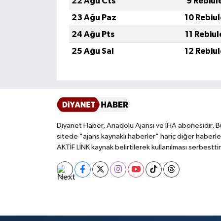
22 Ağu Cts
9 Rebiul
Gümüşhane Müftülüğü
23 Ağu Paz
10 Rebiu
Hakkari Müftülüğü
24 Ağu Pts
11 Rebiu
25 Ağu Sal
12 Rebiu
Hatay Müftülüğü
Iğdır Müftülüğü
Isparta Müftülüğü
Diyanet Haber, Anadolu Ajansı ve İHA abonesidir. B
İstanbul Müftülüğü
sitede "ajans kaynaklı haberler" hariç diğer haberle
AKTİF LİNK kaynak belirtilerek kullanılması serbesttir
İzmir Müftülüğü
Kahramanmaraş Müftülüğü
Karabük Müftülüğü