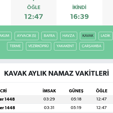
ÖĞLE
İKINDI
12:47
16:39
AKUM
AYVACIK (S)
BAFRA
HAVZA
KAVAK
LADİK
TERME
VEZİRKÖPRÜ
YAKAKENT
ÇARŞAMBA
KAVAK AYLIK NAMAZ VAKITLERI
İCRİ
İMSAK
GÜNEŞ
ÖĞLE
fer 1448
03:29
05:18
12:47
fer 1448
03:31
05:19
12:47