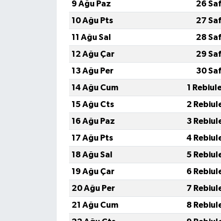
Diyarbakır Müftülüğü
İhtida Haberleri
9 Ağu Paz
26 Sa
10 Ağu Pts
27 Sa
Düzce Müftülüğü
YAŞAM
11 Ağu Sal
28 Sa
Edirne Müftülüğü
12 Ağu Çar
29 Sa
13 Ağu Per
30 Sa
Elazığ Müftülüğü
14 Ağu Cum
1 Rebiul
Erzincan Müftülüğü
15 Ağu Cts
2 Rebiul
16 Ağu Paz
3 Rebiul
Erzurum Müftülüğü
17 Ağu Pts
4 Rebiul
Eskişehir Müftülüğü
18 Ağu Sal
5 Rebiul
19 Ağu Çar
6 Rebiul
Gaziantep Müftülüğü
20 Ağu Per
7 Rebiul
Giresun Müftülüğü
21 Ağu Cum
8 Rebiul