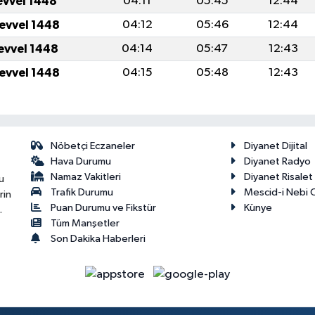
evvel 1448
04:11
05:45
12:44
levvel 1448
04:12
05:46
12:44
levvel 1448
04:14
05:47
12:43
levvel 1448
04:15
05:48
12:43
Nöbetçi Eczaneler
Diyanet Dijital
Hava Durumu
Diyanet Radyo
Namaz Vakitleri
Diyanet Risale
u
Trafik Durumu
Mescid-i Nebi C
rin
Puan Durumu ve Fikstür
Künye
.
Tüm Manşetler
Son Dakika Haberleri