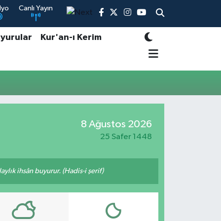
dyo
Canlı Yayın
yurular
Kur'an-ı Kerim
8 Ağustos 2026
25 Safer 1448
ylık ihsân buyurur. (Hadis-i şerif)