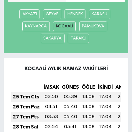
Bitlis Müftülüğü
Sağlık
AKYAZI
GEYVE
HENDEK
KARASU
KAYNARCA
KOCAALİ
PAMUKOVA
Bolu Müftülüğü
Makaleler
SAKARYA
TARAKLI
Burdur Müftülüğü
Ekonomi
Bursa Müftülüğü
Duyurular
KOCAALİ AYLIK NAMAZ VAKITLERI
Çanakkale Müftülüğü
Podcast
İMSAK
GÜNEŞ
ÖĞLE
İKINDI
AKŞA
Çankırı Müftülüğü
Bilim, Teknoloji
25 Tem Cts
03:50
05:39
13:08
17:04
20:28
Çorum Müftülüğü
Biyografiler
26 Tem Paz
03:51
05:40
13:08
17:04
20:27
27 Tem Pts
03:53
05:40
13:08
17:04
20:26
Denizli Müftülüğü
Diyanet TV
28 Tem Sal
03:54
05:41
13:08
17:04
20:25