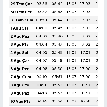
Diyarbakır Müftülüğü
İhtida Haberleri
29 Tem Çar
03:56
05:42
13:08
17:03
20:24
30 Tem Per
03:57
05:43
13:08
17:03
20:23
Düzce Müftülüğü
YAŞAM
31 Tem Cum
03:59
05:44
13:08
17:03
20:22
Edirne Müftülüğü
1 Ağu Cts
04:00
05:45
13:08
17:02
20:21
2 Ağu Paz
04:02
05:46
13:08
17:02
20:20
Elazığ Müftülüğü
3 Ağu Pts
04:04
05:47
13:08
17:02
20:19
Erzincan Müftülüğü
4 Ağu Sal
04:05
05:48
13:08
17:01
20:18
5 Ağu Çar
04:07
05:49
13:08
17:01
20:16
Erzurum Müftülüğü
6 Ağu Per
04:08
05:50
13:08
17:00
20:15
Eskişehir Müftülüğü
7 Ağu Cum
04:10
05:51
13:07
17:00
20:14
8 Ağu Cts
04:11
05:52
13:07
16:59
20:13
Gaziantep Müftülüğü
9 Ağu Paz
04:13
05:53
13:07
16:59
20:11
Giresun Müftülüğü
10 Ağu Pts
04:14
05:54
13:07
16:58
20:10