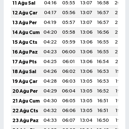
11 Ağu Sal
04:16
05:55
13:07
16:58
20:09
Gümüşhane Müftülüğü
12 Ağu Çar
04:17
05:56
13:07
16:57
20:08
Hakkari Müftülüğü
13 Ağu Per
04:19
05:57
13:07
16:57
20:06
14 Ağu Cum
04:20
05:58
13:06
16:56
20:05
Hatay Müftülüğü
15 Ağu Cts
04:22
05:59
13:06
16:55
20:03
Iğdır Müftülüğü
16 Ağu Paz
04:23
06:00
13:06
16:55
20:02
17 Ağu Pts
04:25
06:01
13:06
16:54
20:01
Isparta Müftülüğü
18 Ağu Sal
04:26
06:02
13:06
16:53
19:59
İstanbul Müftülüğü
19 Ağu Çar
04:28
06:03
13:05
16:53
19:58
20 Ağu Per
04:29
06:04
13:05
16:52
19:56
İzmir Müftülüğü
21 Ağu Cum
04:30
06:05
13:05
16:51
19:55
Kahramanmaraş Müftülüğü
22 Ağu Cts
04:32
06:06
13:05
16:51
19:53
23 Ağu Paz
04:33
06:07
13:04
16:50
19:52
Karabük Müftülüğü