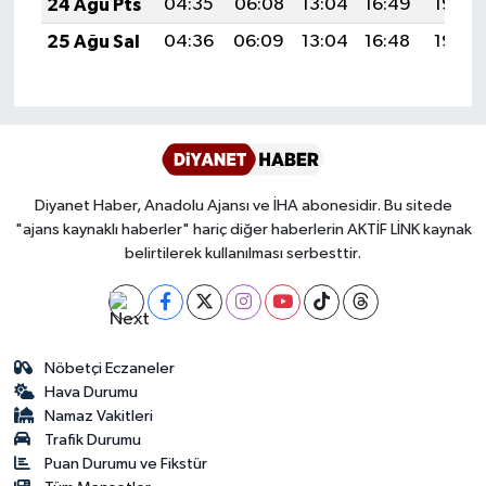
24 Ağu Pts
04:35
06:08
13:04
16:49
19:50
Karaman Müftülüğü
25 Ağu Sal
04:36
06:09
13:04
16:48
19:49
Kars Müftülüğü
Kastamonu Müftülüğü
Kayseri Müftülüğü
Diyanet Haber, Anadolu Ajansı ve İHA abonesidir. Bu sitede
"ajans kaynaklı haberler" hariç diğer haberlerin AKTİF LİNK kaynak
Kilis Müftülüğü
belirtilerek kullanılması serbesttir.
Kırıkkale Müftülüğü
Kırklareli Müftülüğü
Nöbetçi Eczaneler
Hava Durumu
Namaz Vakitleri
Kırşehir Müftülüğü
Trafik Durumu
Puan Durumu ve Fikstür
Kocaeli Müftülüğü