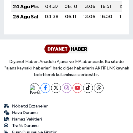
24 Ağu Pts
04:37
06:10
13:06
16:51
19:52
Karaman Müftülüğü
25 Ağu Sal
04:38
06:11
13:06
16:50
19:51
Kars Müftülüğü
Kastamonu Müftülüğü
Kayseri Müftülüğü
Diyanet Haber, Anadolu Ajansı ve İHA abonesidir. Bu sitede
"ajans kaynaklı haberler" hariç diğer haberlerin AKTİF LİNK kaynak
Kilis Müftülüğü
belirtilerek kullanılması serbesttir.
Kırıkkale Müftülüğü
Kırklareli Müftülüğü
Nöbetçi Eczaneler
Hava Durumu
Kırşehir Müftülüğü
Namaz Vakitleri
Trafik Durumu
Kocaeli Müftülüğü
Puan Durumu ve Fikstür