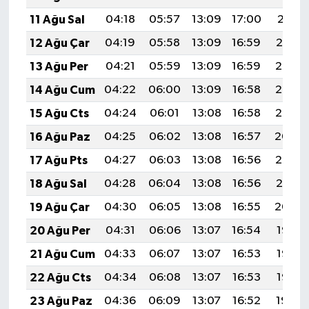
Gümüşhane Müftülüğü
11 Ağu Sal
04:18
05:57
13:09
17:00
20:11
12 Ağu Çar
04:19
05:58
13:09
16:59
20:10
Hakkari Müftülüğü
13 Ağu Per
04:21
05:59
13:09
16:59
20:08
Hatay Müftülüğü
14 Ağu Cum
04:22
06:00
13:09
16:58
20:07
15 Ağu Cts
04:24
06:01
13:08
16:58
20:06
Iğdır Müftülüğü
16 Ağu Paz
04:25
06:02
13:08
16:57
20:04
Isparta Müftülüğü
17 Ağu Pts
04:27
06:03
13:08
16:56
20:03
18 Ağu Sal
04:28
06:04
13:08
16:56
20:01
İstanbul Müftülüğü
19 Ağu Çar
04:30
06:05
13:08
16:55
20:00
İzmir Müftülüğü
20 Ağu Per
04:31
06:06
13:07
16:54
19:58
21 Ağu Cum
04:33
06:07
13:07
16:53
19:57
Kahramanmaraş Müftülüğü
22 Ağu Cts
04:34
06:08
13:07
16:53
19:55
Karabük Müftülüğü
23 Ağu Paz
04:36
06:09
13:07
16:52
19:54