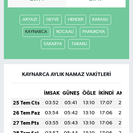
Bitlis Müftülüğü
Sağlık
AKYAZI
GEYVE
HENDEK
KARASU
Bolu Müftülüğü
Makaleler
KAYNARCA
KOCAALİ
PAMUKOVA
Burdur Müftülüğü
Ekonomi
SAKARYA
TARAKLI
Bursa Müftülüğü
Duyurular
Çanakkale Müftülüğü
Podcast
KAYNARCA AYLIK NAMAZ VAKITLERI
Çankırı Müftülüğü
Bilim, Teknoloji
İMSAK
GÜNEŞ
ÖĞLE
İKINDI
AKŞA
25 Tem Cts
03:52
05:41
13:10
17:07
20:30
Çorum Müftülüğü
Biyografiler
26 Tem Paz
03:54
05:42
13:10
17:06
20:29
Denizli Müftülüğü
Diyanet TV
27 Tem Pts
03:55
05:43
13:10
17:06
20:28