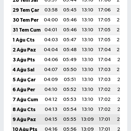
28 Tem Sal
03:57
05:44
13:10
17:06
20:27
Diyarbakır Müftülüğü
İhtida Haberleri
29 Tem Çar
03:58
05:45
13:10
17:06
20:26
Düzce Müftülüğü
YAŞAM
30 Tem Per
04:00
05:46
13:10
17:05
20:25
31 Tem Cum
04:01
05:46
13:10
17:05
20:24
Edirne Müftülüğü
1 Ağu Cts
04:03
05:47
13:10
17:05
20:23
Elazığ Müftülüğü
2 Ağu Paz
04:04
05:48
13:10
17:04
20:22
3 Ağu Pts
04:06
05:49
13:10
17:04
20:21
Erzincan Müftülüğü
4 Ağu Sal
04:07
05:50
13:10
17:03
20:20
Erzurum Müftülüğü
5 Ağu Çar
04:09
05:51
13:10
17:03
20:18
6 Ağu Per
04:10
05:52
13:10
17:02
20:17
Eskişehir Müftülüğü
7 Ağu Cum
04:12
05:53
13:10
17:02
20:16
Gaziantep Müftülüğü
8 Ağu Cts
04:13
05:54
13:10
17:02
20:15
9 Ağu Paz
04:15
05:55
13:09
17:01
20:14
Giresun Müftülüğü
10 Ağu Pts
04:16
05:56
13:09
17:01
20:12