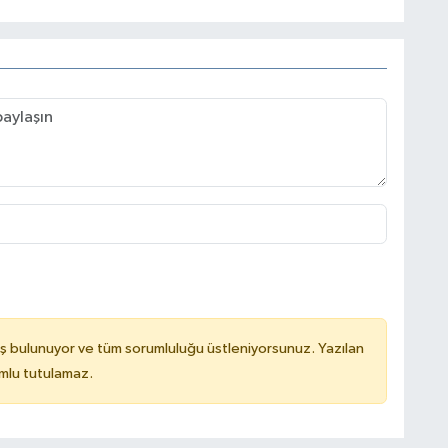
ş bulunuyor ve tüm sorumluluğu üstleniyorsunuz. Yazılan
mlu tutulamaz.