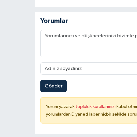
Karaman Müftülüğü
Yorumlar
Kars Müftülüğü
Kastamonu Müftülüğü
Kayseri Müftülüğü
Kilis Müftülüğü
Gönder
Kırıkkale Müftülüğü
Kırklareli Müftülüğü
Yorum yazarak
topluluk kurallarımızı
kabul etmi
yorumlardan DiyanetHaber hiçbir şekilde soru
Kırşehir Müftülüğü
Kocaeli Müftülüğü