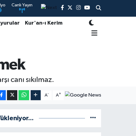
dyo
Canlı Yayın
yurular
Kur'an-ı Kerim
tmek
ı canı sıkılmaz.
-
+
A
A
ükleniyor...