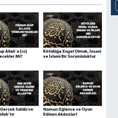
p Allah'a (cc)
Kötülüğe Engel Olmak, İnsani
ecekler Mi?
ve İslami Bir Sorumluluktur
 Gerçek Sahibi ve
Namazı Eğlence ve Oyun
llah'tır
Edinen Akılsızlar!