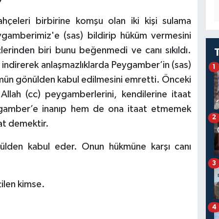
çeleri birbirine komşu olan iki kişi sulama
gamberimiz'e (sas) bildirip hüküm vermesini
çlerinden biri bunu beğenmedi ve canı sıkıldı.
i indirerek anlaşmazlıklarda Peygamber’in (sas)
1
kmün gönülden kabul edilmesini emretti. Önceki
Allah (cc) peygamberlerini, kendilerine itaat
ygamber’e inanıp hem de ona itaat etmemek
2
at demektir.
lden kabul eder. Onun hükmüne karşı canı
3
ilen kimse.
4