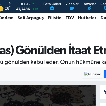
Foto Galeri
Videolar
Yazarlar
Ra
DOLAR
°
26
47,7436
0.18
EURO
ündem
Safi Arpaguş
Filistin
TDV
Hutbeler
Du
55,2510
0.32
STERLİN
64,4811
0.38
GRAM ALTIN
6660.55
0.03
BİST100
as) Gönülden İtaat E
13.779
-14
gönülden kabul eder. Onun hükmüne karş
Y