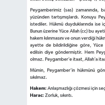
Peygamberimiz (sas) zamanında, bah
Bitlis Müftülüğü
Sağlık
yüzünden tartışmışlardı. Konuyu Pey
Bolu Müftülüğü
Makaleler
istediler. Hükmü duyduklarında ise i
Bunun üzerine Yüce Allah (cc) bu ayet
Burdur Müftülüğü
Ekonomi
hakem kılınmasını ve onun verdiği hü
ayette de bildirildiğine göre, Yüce 
Bursa Müftülüğü
Duyurular
edilsin diye göndermiştir. Hem Pe
Çanakkale Müftülüğü
Podcast
olmaz. Peygamber’e itaat, Allah’a ita
Mümin, Peygamber’in hükmünü gönü
Çankırı Müftülüğü
Bilim, Teknoloji
sıkılmaz.
Çorum Müftülüğü
Biyografiler
Hakem:
Anlaşmazlığı çözmesi için seç
Denizli Müftülüğü
Diyanet TV
Harac:
Zorluk, sıkıntı.