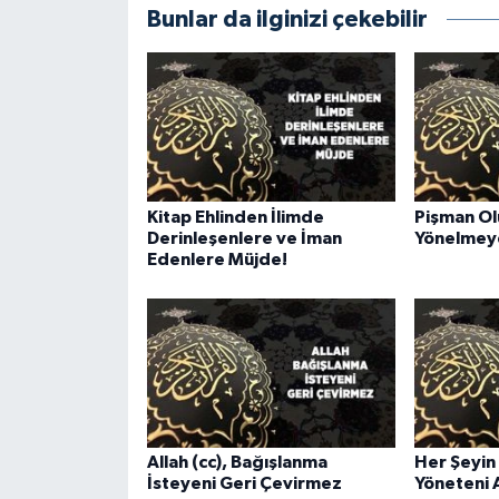
Bunlar da ilginizi çekebilir
Gümüşhane Müftülüğü
Hakkari Müftülüğü
Hatay Müftülüğü
Iğdır Müftülüğü
Kitap Ehlinden İlimde
Pişman Olu
Derinleşenlere ve İman
Yönelmey
Isparta Müftülüğü
Edenlere Müjde!
İstanbul Müftülüğü
İzmir Müftülüğü
Kahramanmaraş Müftülüğü
Allah (cc), Bağışlanma
Her Şeyin
Karabük Müftülüğü
İsteyeni Geri Çevirmez
Yöneteni A