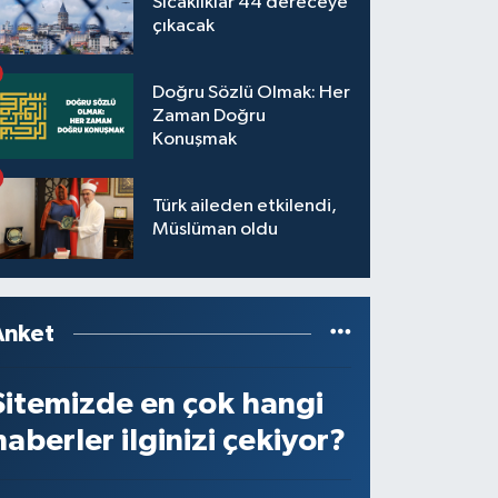
Sıcaklıklar 44 dereceye
çıkacak
Doğru Sözlü Olmak: Her
Zaman Doğru
Konuşmak
Türk aileden etkilendi,
Müslüman oldu
Anket
Sitemizde en çok hangi
haberler ilginizi çekiyor?