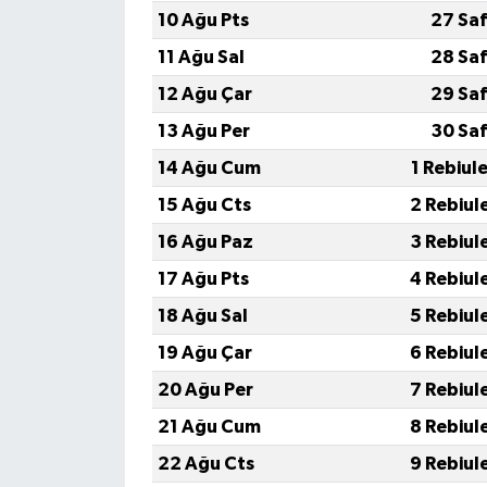
Diyarbakır Müftülüğü
İhtida Haberleri
10 Ağu Pts
27 Saf
11 Ağu Sal
28 Saf
Düzce Müftülüğü
YAŞAM
12 Ağu Çar
29 Saf
Edirne Müftülüğü
13 Ağu Per
30 Saf
14 Ağu Cum
1 Rebiul
Elazığ Müftülüğü
15 Ağu Cts
2 Rebiul
Erzincan Müftülüğü
16 Ağu Paz
3 Rebiul
17 Ağu Pts
4 Rebiul
Erzurum Müftülüğü
18 Ağu Sal
5 Rebiul
Eskişehir Müftülüğü
19 Ağu Çar
6 Rebiul
20 Ağu Per
7 Rebiul
Gaziantep Müftülüğü
21 Ağu Cum
8 Rebiul
Giresun Müftülüğü
22 Ağu Cts
9 Rebiul