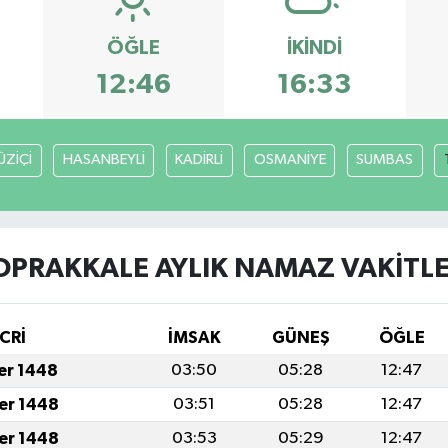
ÖĞLE
İKINDI
12:46
16:33
ÜZİÇİ
HASANBEYLİ
KADİRLİ
OSMANİYE
SUMBAS
OPRAKKALE AYLIK NAMAZ VAKITLE
CRİ
İMSAK
GÜNEŞ
ÖĞLE
fer 1448
03:50
05:28
12:47
fer 1448
03:51
05:28
12:47
fer 1448
03:53
05:29
12:47