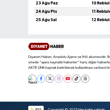
23 Ağu Paz
10 Rebiu
Gümüşhane Müftülüğü
24 Ağu Pts
11 Rebiu
Hakkari Müftülüğü
25 Ağu Sal
12 Rebiu
Hatay Müftülüğü
Iğdır Müftülüğü
Isparta Müftülüğü
Diyanet Haber, Anadolu Ajansı ve İHA abonesidir. B
sitede "ajans kaynaklı haberler" hariç diğer haberle
İstanbul Müftülüğü
AKTİF LİNK kaynak belirtilerek kullanılması serbesttir
İzmir Müftülüğü
Kahramanmaraş Müftülüğü
Karabük Müftülüğü
RSS
Copyright © 2025 Her hakkı saklıdır.