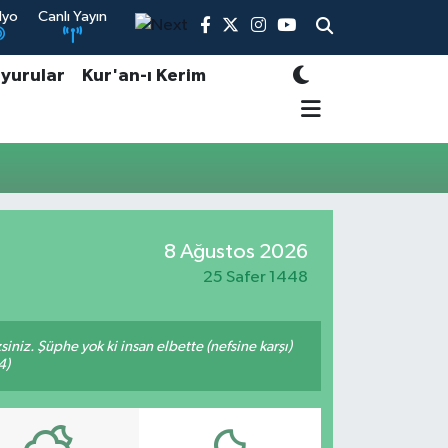
dyo
Canlı Yayın
yurular
Kur'an-ı Kerim
8 Ağustos 2026
25 Safer 1448
siniz. Şüphe yok ki insan elbette (nefsine karşı)
4)