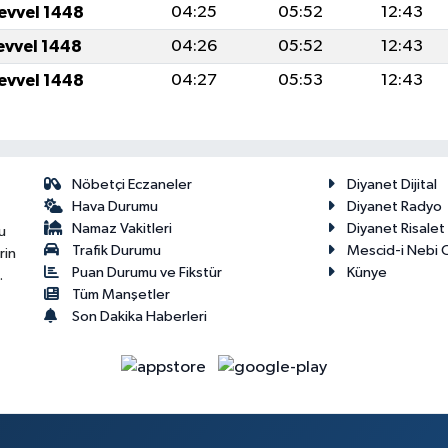
levvel 1448
04:25
05:52
12:43
levvel 1448
04:26
05:52
12:43
levvel 1448
04:27
05:53
12:43
Nöbetçi Eczaneler
Diyanet Dijital
Hava Durumu
Diyanet Radyo
Namaz Vakitleri
Diyanet Risale
u
Trafik Durumu
Mescid-i Nebi C
rin
Puan Durumu ve Fikstür
Künye
.
Tüm Manşetler
Son Dakika Haberleri