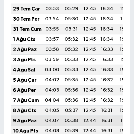
Diyarbakır Müftülüğü
İhtida Haberleri
29 Tem Çar
03:53
05:29
12:45
16:34
19:52
Düzce Müftülüğü
YAŞAM
30 Tem Per
03:54
05:30
12:45
16:34
19:51
31 Tem Cum
03:55
05:31
12:45
16:34
19:50
Edirne Müftülüğü
1 Ağu Cts
03:57
05:32
12:45
16:34
19:49
Elazığ Müftülüğü
2 Ağu Paz
03:58
05:32
12:45
16:33
19:48
3 Ağu Pts
03:59
05:33
12:45
16:33
19:47
Erzincan Müftülüğü
4 Ağu Sal
04:00
05:34
12:45
16:33
19:46
Erzurum Müftülüğü
5 Ağu Çar
04:02
05:35
12:45
16:32
19:45
6 Ağu Per
04:03
05:36
12:45
16:32
19:44
Eskişehir Müftülüğü
7 Ağu Cum
04:04
05:36
12:45
16:32
19:43
Gaziantep Müftülüğü
8 Ağu Cts
04:05
05:37
12:45
16:31
19:42
9 Ağu Paz
04:07
05:38
12:44
16:31
19:41
Giresun Müftülüğü
10 Ağu Pts
04:08
05:39
12:44
16:31
19:40