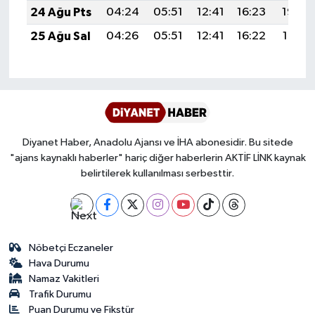
24 Ağu Pts
04:24
05:51
12:41
16:23
19:22
Karaman Müftülüğü
25 Ağu Sal
04:26
05:51
12:41
16:22
19:21
Kars Müftülüğü
Kastamonu Müftülüğü
Kayseri Müftülüğü
Diyanet Haber, Anadolu Ajansı ve İHA abonesidir. Bu sitede
"ajans kaynaklı haberler" hariç diğer haberlerin AKTİF LİNK kaynak
Kilis Müftülüğü
belirtilerek kullanılması serbesttir.
Kırıkkale Müftülüğü
Kırklareli Müftülüğü
Nöbetçi Eczaneler
Hava Durumu
Kırşehir Müftülüğü
Namaz Vakitleri
Trafik Durumu
Kocaeli Müftülüğü
Puan Durumu ve Fikstür