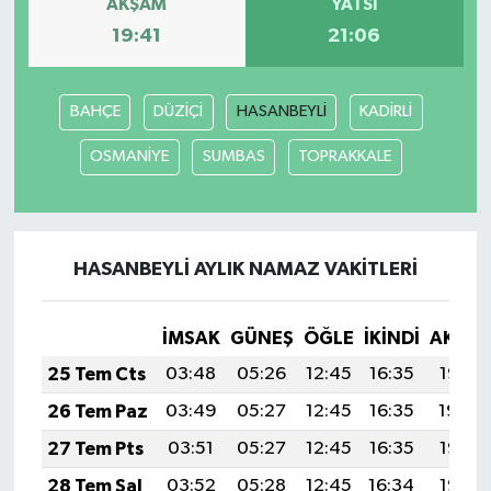
AKŞAM
YATSI
19:41
21:06
Bitlis Müftülüğü
Sağlık
Bolu Müftülüğü
Makaleler
BAHÇE
DÜZİÇİ
HASANBEYLİ
KADİRLİ
OSMANİYE
SUMBAS
TOPRAKKALE
Burdur Müftülüğü
Ekonomi
Bursa Müftülüğü
Duyurular
HASANBEYLİ AYLIK NAMAZ VAKITLERI
Çanakkale Müftülüğü
Podcast
Çankırı Müftülüğü
Bilim, Teknoloji
İMSAK
GÜNEŞ
ÖĞLE
İKINDI
AKŞA
25 Tem Cts
03:48
05:26
12:45
16:35
19:55
Çorum Müftülüğü
Biyografiler
26 Tem Paz
03:49
05:27
12:45
16:35
19:54
Denizli Müftülüğü
Diyanet TV
27 Tem Pts
03:51
05:27
12:45
16:35
19:53
28 Tem Sal
03:52
05:28
12:45
16:34
19:53