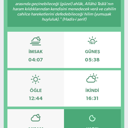
arasında geçinebileceği (güzel) ahlâk, Allâhü Teâlâ'nın
haram kıldıklarından kendisini menedecek verâ ve cahilin
Ardahan Müftülüğü
Kudüs
Hutbeler
cahilce hareketlerini defedebileceği hilim (yumuşak
huyluluk)." (Hadis-i şerif)
Artvin Müftülüğü
Kurban
DİYANET AKADEMİ
Aydın Müftülüğü
Mukabele
DİYANET GENÇLİK
İMSAK
GÜNEŞ
Balıkesir Müftülüğü
Peygamberimizin Hayatı
DİYANET RADYO/TV
04:07
05:38
Bartın Müftülüğü
Ramazan
DEPREM
Batman Müftülüğü
Sahabeler
Dünya
ÖĞLE
İKINDI
Bayburt Müftülüğü
Zekat
Eğitim
12:44
16:31
Bilecik Müftülüğü
Kültür-Sanat
Bingöl Müftülüğü
Aile