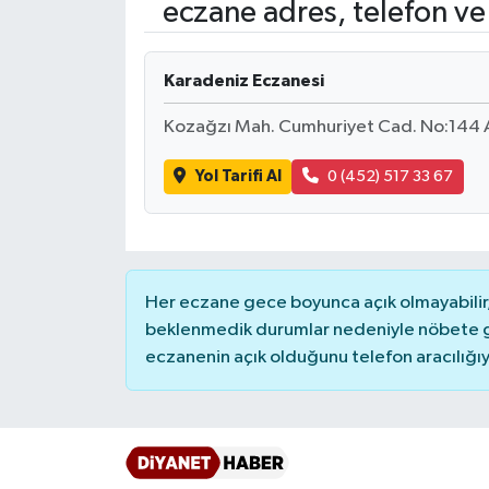
eczane adres, telefon ve
Ardahan Müftülüğü
Kudüs
Hutbeler
Karadeniz Eczanesi
Artvin Müftülüğü
Kurban
DİYANET AKADEMİ
Kozağzı Mah. Cumhuriyet Cad. No:144
Aydın Müftülüğü
Mukabele
DİYANET GENÇLİK
Yol Tarifi Al
0 (452) 517 33 67
Balıkesir Müftülüğü
Peygamberimizin Hayatı
DİYANET RADYO/TV
Bartın Müftülüğü
Ramazan
DEPREM
Her eczane gece boyunca açık olmayabilir, 
Batman Müftülüğü
Sahabeler
Dünya
beklenmedik durumlar nedeniyle nöbete g
eczanenin açık olduğunu telefon aracılığıyla 
Bayburt Müftülüğü
Zekat
Eğitim
Bilecik Müftülüğü
Kültür-Sanat
Bingöl Müftülüğü
Aile