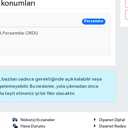
 konumları
Perşembe
 A Perşembe ORDU
bazıları sadece gerektiğinde açık kalabilir veya
elemeyebilir. Bu nedenle, yola çıkmadan önce
teyit etmeniz iyi bir fikir olacaktır.
Nöbetçi Eczaneler
Diyanet Dijital
Hava Durumu
Diyanet Radyo