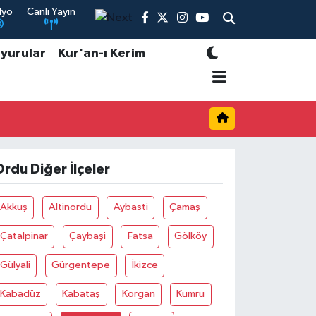
dyo
Canlı Yayın
yurular
Kur'an-ı Kerim
rdu Diğer İlçeler
Akkuş
Altinordu
Aybasti
Çamaş
Çatalpinar
Çaybaşi
Fatsa
Gölköy
Gülyali
Gürgentepe
İkizce
Kabadüz
Kabataş
Korgan
Kumru