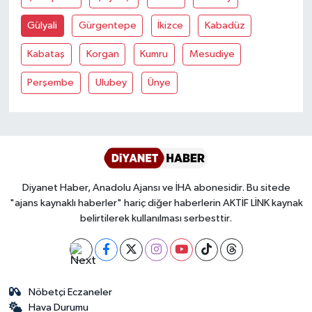
Gülyali
Gürgentepe
İkizce
Kabadüz
Bitlis Müftülüğü
Sağlık
Kabataş
Korgan
Kumru
Mesudiye
Bolu Müftülüğü
Makaleler
Perşembe
Ulubey
Ünye
Burdur Müftülüğü
Ekonomi
Bursa Müftülüğü
Duyurular
Çanakkale Müftülüğü
Podcast
Diyanet Haber, Anadolu Ajansı ve İHA abonesidir. Bu sitede
"ajans kaynaklı haberler" hariç diğer haberlerin AKTİF LİNK kaynak
Çankırı Müftülüğü
Bilim, Teknoloji
belirtilerek kullanılması serbesttir.
Çorum Müftülüğü
Biyografiler
Denizli Müftülüğü
Diyanet TV
Nöbetçi Eczaneler
Hava Durumu