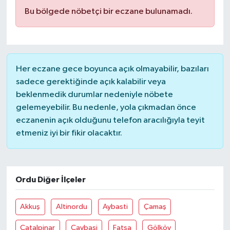
Bu bölgede nöbetçi bir eczane bulunamadı.
Ardahan Müftülüğü
Kudüs
Hutbeler
Artvin Müftülüğü
Kurban
DİYANET AKADEMİ
Her eczane gece boyunca açık olmayabilir, bazıları
Aydın Müftülüğü
Mukabele
DİYANET GENÇLİK
sadece gerektiğinde açık kalabilir veya
beklenmedik durumlar nedeniyle nöbete
Balıkesir Müftülüğü
Peygamberimizin Hayatı
DİYANET RADYO/TV
gelemeyebilir. Bu nedenle, yola çıkmadan önce
eczanenin açık olduğunu telefon aracılığıyla teyit
Bartın Müftülüğü
Ramazan
DEPREM
etmeniz iyi bir fikir olacaktır.
Batman Müftülüğü
Sahabeler
Dünya
Bayburt Müftülüğü
Zekat
Eğitim
Ordu Diğer İlçeler
Bilecik Müftülüğü
Kültür-Sanat
Akkuş
Altinordu
Aybasti
Çamaş
Bingöl Müftülüğü
Aile
Çatalpinar
Çaybaşi
Fatsa
Gölköy