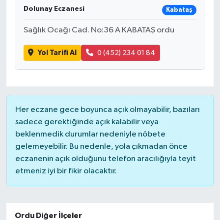
Dolunay Eczanesi
Kabataş
Ardahan Müftülüğü
Kudüs
Hutbeler
Sağlık Ocağı Cad. No:36 A KABATAŞ ordu
Artvin Müftülüğü
Kurban
DİYANET AKADEMİ
Yol Tarifi Al
0 (452) 234 01 84
Aydın Müftülüğü
Mukabele
DİYANET GENÇLİK
Balıkesir Müftülüğü
Peygamberimizin Hayatı
DİYANET RADYO/TV
Her eczane gece boyunca açık olmayabilir, bazıları
Bartın Müftülüğü
Ramazan
DEPREM
sadece gerektiğinde açık kalabilir veya
beklenmedik durumlar nedeniyle nöbete
Batman Müftülüğü
Sahabeler
Dünya
gelemeyebilir. Bu nedenle, yola çıkmadan önce
eczanenin açık olduğunu telefon aracılığıyla teyit
Bayburt Müftülüğü
Zekat
Eğitim
etmeniz iyi bir fikir olacaktır.
Bilecik Müftülüğü
Kültür-Sanat
Ordu Diğer İlçeler
Bingöl Müftülüğü
Aile