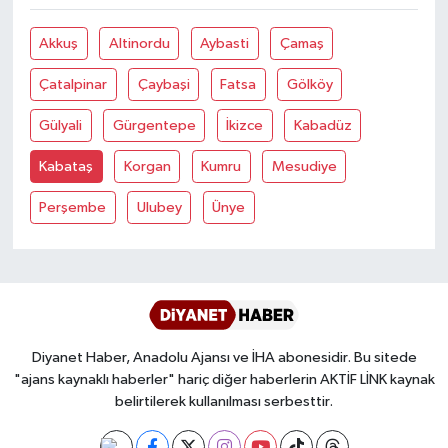
Akkuş
Altinordu
Aybasti
Çamaş
Bitlis Müftülüğü
Sağlık
Çatalpinar
Çaybaşi
Fatsa
Gölköy
Bolu Müftülüğü
Makaleler
Gülyali
Gürgentepe
İkizce
Kabadüz
Burdur Müftülüğü
Ekonomi
Kabataş
Korgan
Kumru
Mesudiye
Bursa Müftülüğü
Duyurular
Perşembe
Ulubey
Ünye
Çanakkale Müftülüğü
Podcast
Çankırı Müftülüğü
Bilim, Teknoloji
Çorum Müftülüğü
Biyografiler
Diyanet Haber, Anadolu Ajansı ve İHA abonesidir. Bu sitede
"ajans kaynaklı haberler" hariç diğer haberlerin AKTİF LİNK kaynak
belirtilerek kullanılması serbesttir.
Denizli Müftülüğü
Diyanet TV