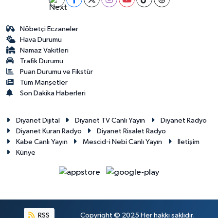
Diyarbakır Müftülüğü
İhtida Haberleri
Düzce Müftülüğü
YAŞAM
Nöbetçi Eczaneler
Hava Durumu
Namaz Vakitleri
Edirne Müftülüğü
Trafik Durumu
Puan Durumu ve Fikstür
Elazığ Müftülüğü
Tüm Manşetler
Son Dakika Haberleri
Erzincan Müftülüğü
Diyanet Dijital
Diyanet TV Canlı Yayın
Diyanet Radyo
Erzurum Müftülüğü
Diyanet Kuran Radyo
Diyanet Risalet Radyo
Kabe Canlı Yayın
Mescid-i Nebi Canlı Yayın
İletişim
Eskişehir Müftülüğü
Künye
Gaziantep Müftülüğü
Giresun Müftülüğü
RSS
Copyright © 2025 Her hakkı saklıdır.