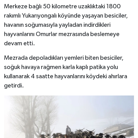
Merkeze bağlı 50 kilometre uzaklıktaki 1800
Bitlis Müftülüğü
Sağlık
rakımlı Yukarıyongalı köyünde yaşayan besiciler,
havanın soğumasıyla yayladan indirdikleri
Bolu Müftülüğü
Makaleler
hayvanlarını Omurlar mezrasında beslemeye
devam etti.
Burdur Müftülüğü
Ekonomi
Mezrada depoladıkları yemleri biten besiciler,
Bursa Müftülüğü
Duyurular
soğuk havaya rağmen karla kaplı patika yolu
kullanarak 4 saatte hayvanlarını köydeki ahırlara
Çanakkale Müftülüğü
Podcast
getirdi.
Çankırı Müftülüğü
Bilim, Teknoloji
Çorum Müftülüğü
Biyografiler
Denizli Müftülüğü
Diyanet TV