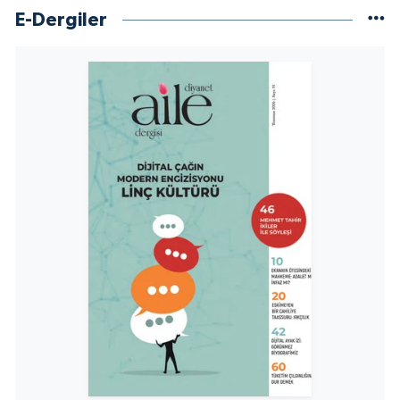
Sivas Müftülüğü
E-Dergiler
Şanlıurfa Müftülüğü
Şırnak Müftülüğü
Tekirdağ Müftülüğü
Tokat Müftülüğü
Trabzon Müftülüğü
Tunceli Müftülüğü
Uşak Müftülüğü
Van Müftülüğü