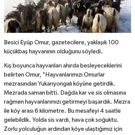
Diyarbakır Müftülüğü
İhtida Haberleri
Düzce Müftülüğü
YAŞAM
Edirne Müftülüğü
Besici Eyüp Omur, gazetecilere, yaklaşık 100
Elazığ Müftülüğü
küçükbaş hayvanının olduğunu söyledi.
Erzincan Müftülüğü
Kış boyunca hayvanları ahırda besleyeceklerini
belirten Omur, "Hayvanlarımızı Omurlar
Erzurum Müftülüğü
mezrasından Yukarıyongalı köyüne getirdik.
Mezrada saman bitti. Dağda kar ve sis olmasına
Eskişehir Müftülüğü
rağmen hayvanlarımızı getirmeyi başardık. Mezra
Gaziantep Müftülüğü
ile köy arası 6 kilometre. Bu mesafeyi 4 saatle
gelebildik. Yolda sis vardı, hava çok soğuktu.
Giresun Müftülüğü
Zorlu yolculuğun ardından köye ulaştığımız için