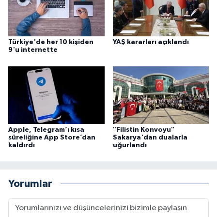
Konya Müftülüğü
Türkiye'de her 10 kişiden
YAŞ kararları açıklandı
Kütahya Müftülüğü
9'u internette
Malatya Müftülüğü
Manisa Müftülüğü
Mardin Müftülüğü
Apple, Telegram’ı kısa
"Filistin Konvoyu"
süreliğine App Store’dan
Sakarya'dan dualarla
Mersin Müftülüğü
kaldırdı
uğurlandı
Muğla Müftülüğü
Yorumlar
Muş Müftülüğü
Nevşehir Müftülüğü