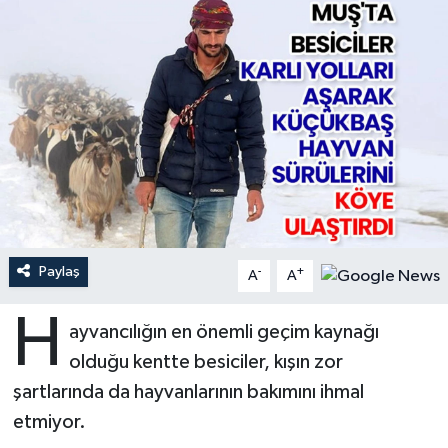
Ardahan Müftülüğü
Kudüs
Hutbeler
Artvin Müftülüğü
Kurban
DİYANET AKADEMİ
Aydın Müftülüğü
Mukabele
DİYANET GENÇLİK
Balıkesir Müftülüğü
Peygamberimizin Hayatı
DİYANET RADYO/TV
Bartın Müftülüğü
Ramazan
DEPREM
Paylaş
-
+
A
A
Batman Müftülüğü
Sahabeler
Dünya
H
ayvancılığın en önemli geçim kaynağı
Bayburt Müftülüğü
Zekat
Eğitim
olduğu kentte besiciler, kışın zor
şartlarında da hayvanlarının bakımını ihmal
Bilecik Müftülüğü
Kültür-Sanat
etmiyor.
Bingöl Müftülüğü
Aile