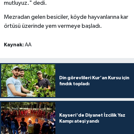
mutluyuz." dedi.
Gümüşhane Müftülüğü
Mezradan gelen besiciler, köyde hayvanlarına kar
Hakkari Müftülüğü
örtüsü üzerinde yem vermeye başladı.
Hatay Müftülüğü
Kaynak:
AA
Iğdır Müftülüğü
Isparta Müftülüğü
Din görevlileri Kur'an Kursu için
İstanbul Müftülüğü
fındık topladı
İzmir Müftülüğü
Kahramanmaraş Müftülüğü
Kayseri'de Diyanet İzcilik Yaz
Kampı ateşi yandı
Karabük Müftülüğü