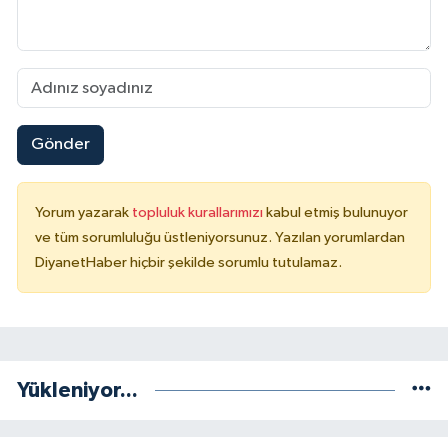
Niğde Müftülüğü
Ordu Müftülüğü
Gönder
Osmaniye Müftülüğü
Rize Müftülüğü
Yorum yazarak
topluluk kurallarımızı
kabul etmiş bulunuyor
ve tüm sorumluluğu üstleniyorsunuz. Yazılan yorumlardan
Sakarya Müftülüğü
DiyanetHaber hiçbir şekilde sorumlu tutulamaz.
Samsun Müftülüğü
Siirt Müftülüğü
Yükleniyor...
Sinop Müftülüğü