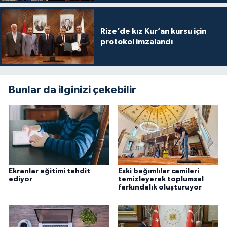
Karaman Müftülüğü
Rize’de kız Kur’an kursu için
Kars Müftülüğü
protokol imzalandı
Kastamonu Müftülüğü
Bunlar da ilginizi çekebilir
Kayseri Müftülüğü
Kilis Müftülüğü
Kırıkkale Müftülüğü
Kırklareli Müftülüğü
Ekranlar eğitimi tehdit
Eski bağımlılar camileri
ediyor
temizleyerek toplumsal
farkındalık oluşturuyor
Kırşehir Müftülüğü
Kocaeli Müftülüğü