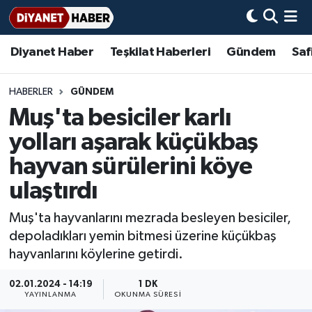
Diyanet Haber
Teşkilat Haberleri
Gündem
Saf
Diyanet Haber
Adana Müftülüğü
Bir Ayet
Aile Dergisi
İmam Hatip Okulları
Başmakale
Hadis-i Şerifler
Nöbetçi Eczaneler
Teşkilat Haberleri
Adıyaman Müftülüğü
Bir Hikaye
Aylık Dergi
Hayat Okumaları
Hava Durumu
HABERLER
GÜNDEM
Muş'ta besiciler karlı
Afyonkarahisar Müftülüğü
Gündem
Biyografiler
Ankara Namaz Vakitleri
yolları aşarak küçükbaş
Ağrı Müftülüğü
#Keşfet
Dini kavramlar
Trafik Durumu
hayvan sürülerini köye
ulaştırdı
Aksaray Müftülüğü
Diyanet Bilgi
Basında Bugün
Süper Lig Puan Durumu ve Fikstür
Muş'ta hayvanlarını mezrada besleyen besiciler,
Amasya Müftülüğü
Diyanet Takvimi
DİYANET eKİTAP
Tüm Manşetler
depoladıkları yemin bitmesi üzerine küçükbaş
hayvanlarını köylerine getirdi.
Ankara Müftülüğü
Dualar
Diyanet Dergi
Son Dakika Haberleri
02.01.2024 - 14:19
1 DK
YAYINLANMA
OKUNMA SÜRESI
Antalya Müftülüğü
Hadislerle İslam
TDV
Haber Arşivi