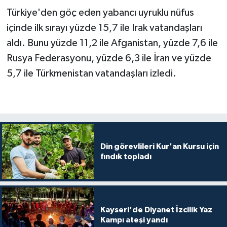
Türkiye'den göç eden yabancı uyruklu nüfus
Karaman Müftülüğü
içinde ilk sırayı yüzde 15,7 ile Irak vatandaşları
Kars Müftülüğü
aldı. Bunu yüzde 11,2 ile Afganistan, yüzde 7,6 ile
Rusya Federasyonu, yüzde 6,3 ile İran ve yüzde
Kastamonu Müftülüğü
5,7 ile Türkmenistan vatandaşları izledi.
Kayseri Müftülüğü
Kilis Müftülüğü
Kırıkkale Müftülüğü
Din görevlileri Kur'an Kursu için
fındık topladı
Kırklareli Müftülüğü
Kırşehir Müftülüğü
Kayseri'de Diyanet İzcilik Yaz
Kampı ateşi yandı
Kocaeli Müftülüğü