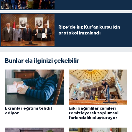
Konya Müftülüğü
Kütahya Müftülüğü
Rize’de kız Kur’an kursu için
protokol imzalandı
Malatya Müftülüğü
Manisa Müftülüğü
Bunlar da ilginizi çekebilir
Mardin Müftülüğü
Mersin Müftülüğü
Muğla Müftülüğü
Ekranlar eğitimi tehdit
Eski bağımlılar camileri
ediyor
temizleyerek toplumsal
Muş Müftülüğü
farkındalık oluşturuyor
Nevşehir Müftülüğü