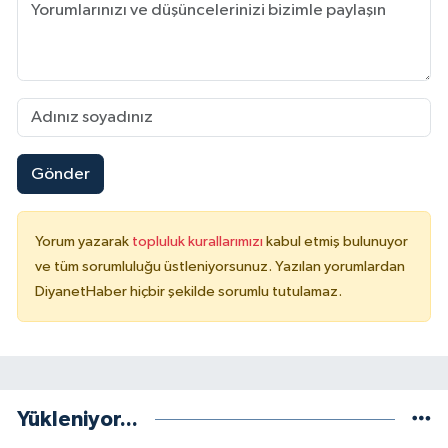
Sivas Müftülüğü
Şanlıurfa Müftülüğü
Şırnak Müftülüğü
Tekirdağ Müftülüğü
Gönder
Tokat Müftülüğü
Yorum yazarak
topluluk kurallarımızı
kabul etmiş bulunuyor
Trabzon Müftülüğü
ve tüm sorumluluğu üstleniyorsunuz. Yazılan yorumlardan
DiyanetHaber hiçbir şekilde sorumlu tutulamaz.
Tunceli Müftülüğü
Uşak Müftülüğü
Yükleniyor...
Van Müftülüğü