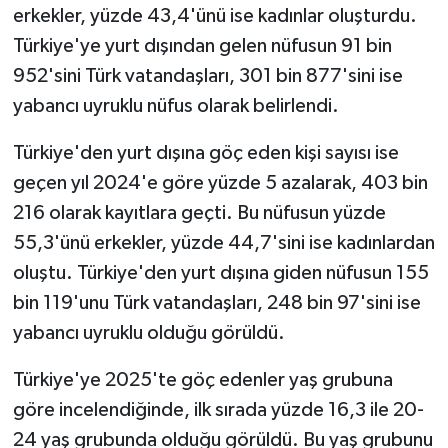
erkekler, yüzde 43,4'ünü ise kadınlar oluşturdu.
Türkiye'ye yurt dışından gelen nüfusun 91 bin
Bitlis Müftülüğü
Sağlık
952'sini Türk vatandaşları, 301 bin 877'sini ise
Bolu Müftülüğü
Makaleler
yabancı uyruklu nüfus olarak belirlendi.
Burdur Müftülüğü
Ekonomi
Türkiye'den yurt dışına göç eden kişi sayısı ise
geçen yıl 2024'e göre yüzde 5 azalarak, 403 bin
Bursa Müftülüğü
Duyurular
216 olarak kayıtlara geçti. Bu nüfusun yüzde
55,3'ünü erkekler, yüzde 44,7'sini ise kadınlardan
Çanakkale Müftülüğü
Podcast
oluştu. Türkiye'den yurt dışına giden nüfusun 155
bin 119'unu Türk vatandaşları, 248 bin 97'sini ise
Çankırı Müftülüğü
Bilim, Teknoloji
yabancı uyruklu olduğu görüldü.
Çorum Müftülüğü
Biyografiler
Türkiye'ye 2025'te göç edenler yaş grubuna
Denizli Müftülüğü
Diyanet TV
göre incelendiğinde, ilk sırada yüzde 16,3 ile 20-
24 yaş grubunda olduğu görüldü. Bu yaş grubunu