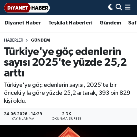
Diyanet Haber
Teşkilat Haberleri
Gündem
Saf
Diyanet Haber
Adana Müftülüğü
Bir Ayet
Aile Dergisi
İmam Hatip Okulları
Başmakale
Hadis-i Şerifler
Nöbetçi Eczaneler
Teşkilat Haberleri
Adıyaman Müftülüğü
Bir Hikaye
Aylık Dergi
Hayat Okumaları
Hava Durumu
HABERLER
GÜNDEM
Türkiye'ye göç edenlerin
Afyonkarahisar Müftülüğü
Gündem
Biyografiler
Ankara Namaz Vakitleri
sayısı 2025'te yüzde 25,2
Ağrı Müftülüğü
#Keşfet
Dini kavramlar
Trafik Durumu
arttı
Türkiye'ye göç edenlerin sayısı, 2025'te bir
Aksaray Müftülüğü
Diyanet Bilgi
Basında Bugün
Süper Lig Puan Durumu ve Fikstür
önceki yıla göre yüzde 25,2 artarak, 393 bin 829
kişi oldu.
Amasya Müftülüğü
Diyanet Takvimi
DİYANET eKİTAP
Tüm Manşetler
24.06.2026 - 14:29
2 DK
Ankara Müftülüğü
Dualar
Diyanet Dergi
Son Dakika Haberleri
YAYINLANMA
OKUNMA SÜRESI
Antalya Müftülüğü
Hadislerle İslam
TDV
Haber Arşivi