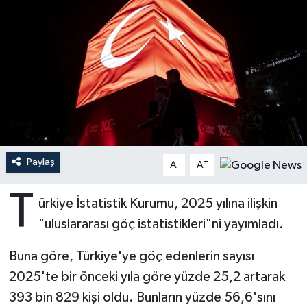
Ardahan Müftülüğü
Kudüs
Hutbeler
Artvin Müftülüğü
Kurban
DİYANET AKADEMİ
Aydın Müftülüğü
Mukabele
DİYANET GENÇLİK
Balıkesir Müftülüğü
Peygamberimizin Hayatı
DİYANET RADYO/TV
Paylaş
-
+
Bartın Müftülüğü
Ramazan
DEPREM
A
A
T
Batman Müftülüğü
Sahabeler
Dünya
ürkiye İstatistik Kurumu, 2025 yılına ilişkin
"uluslararası göç istatistikleri"ni yayımladı.
Bayburt Müftülüğü
Zekat
Eğitim
Buna göre, Türkiye'ye göç edenlerin sayısı
Bilecik Müftülüğü
Kültür-Sanat
2025'te bir önceki yıla göre yüzde 25,2 artarak
393 bin 829 kişi oldu. Bunların yüzde 56,6'sını
Bingöl Müftülüğü
Aile