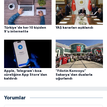
Niğde Müftülüğü
Ordu Müftülüğü
Türkiye'de her 10 kişiden
YAŞ kararları açıklandı
9'u internette
Osmaniye Müftülüğü
Rize Müftülüğü
Sakarya Müftülüğü
Apple, Telegram’ı kısa
"Filistin Konvoyu"
Samsun Müftülüğü
süreliğine App Store’dan
Sakarya'dan dualarla
kaldırdı
uğurlandı
Siirt Müftülüğü
Yorumlar
Sinop Müftülüğü