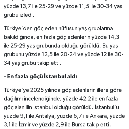
Diyarbakır Müftülüğü
İhtida Haberleri
yüzde 13,7 ile 25-29 ve yüzde 11,5 ile 30-34 yaş
grubu izledi.
Düzce Müftülüğü
YAŞAM
Türkiye'den göç eden nüfusun yaş gruplarına
Edirne Müftülüğü
bakıldığında, en fazla göç edenlerin yüzde 14,3
ile 25-29 yaş grubunda olduğu görüldü. Bu yaş
Elazığ Müftülüğü
grubunu yüzde 12,5 ile 20-24 ve yüzde 12 ile 30-
Erzincan Müftülüğü
34 yaş grubu takip etti.
Erzurum Müftülüğü
- En fazla göçü İstanbul aldı
Türkiye'ye 2025 yılında göç edenlerin illere göre
Eskişehir Müftülüğü
dağılımı incelendiğinde, yüzde 42,2 ile en fazla
Gaziantep Müftülüğü
göç alan ilin İstanbul olduğu görüldü. İstanbul'u
yüzde 9,1 ile Antalya, yüzde 6,7 ile Ankara, yüzde
Giresun Müftülüğü
3,1 ile İzmir ve yüzde 2,9 ile Bursa takip etti.