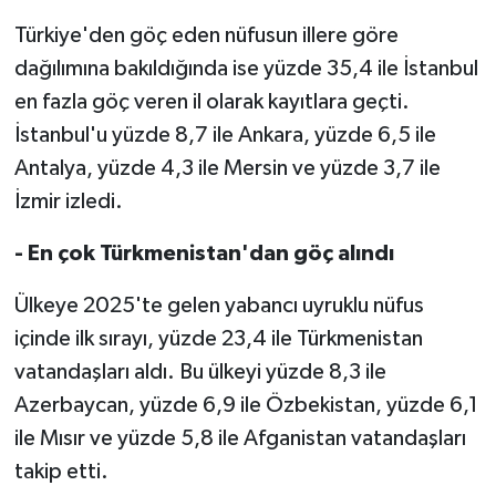
Gümüşhane Müftülüğü
Türkiye'den göç eden nüfusun illere göre
dağılımına bakıldığında ise yüzde 35,4 ile İstanbul
Hakkari Müftülüğü
en fazla göç veren il olarak kayıtlara geçti.
Hatay Müftülüğü
İstanbul'u yüzde 8,7 ile Ankara, yüzde 6,5 ile
Antalya, yüzde 4,3 ile Mersin ve yüzde 3,7 ile
Iğdır Müftülüğü
İzmir izledi.
Isparta Müftülüğü
- En çok Türkmenistan'dan göç alındı
İstanbul Müftülüğü
Ülkeye 2025'te gelen yabancı uyruklu nüfus
içinde ilk sırayı, yüzde 23,4 ile Türkmenistan
İzmir Müftülüğü
vatandaşları aldı. Bu ülkeyi yüzde 8,3 ile
Azerbaycan, yüzde 6,9 ile Özbekistan, yüzde 6,1
Kahramanmaraş Müftülüğü
ile Mısır ve yüzde 5,8 ile Afganistan vatandaşları
takip etti.
Karabük Müftülüğü