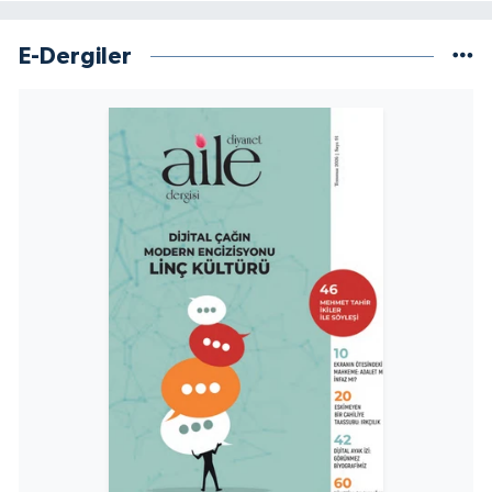
Yalova Müftülüğü
E-Dergiler
Yozgat Müftülüğü
Zonguldak Müftülüğü