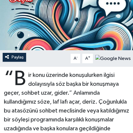
Ardahan Müftülüğü
Kudüs
Hutbeler
Artvin Müftülüğü
Kurban
DİYANET AKADEMİ
Aydın Müftülüğü
Mukabele
DİYANET GENÇLİK
Balıkesir Müftülüğü
Peygamberimizin Hayatı
DİYANET RADYO/TV
Paylaş
-
+
A
A
“B
Bartın Müftülüğü
Ramazan
DEPREM
ir konu üzerinde konuşulurken ilgisi
dolayısıyla söz başka bir konuşmaya
Batman Müftülüğü
Sahabeler
Dünya
geçer, sohbet uzar, gider.” Anlamında
kullandığımız söze, laf lafı açar, deriz. Çoğunlukla
Bayburt Müftülüğü
Zekat
Eğitim
bu atasözünü sohbet meclisinde veya katıldığımız
Bilecik Müftülüğü
Kültür-Sanat
bir söyleşi programında karşılıklı konuşmalar
uzadığında ve başka konulara geçildiğinde
Bingöl Müftülüğü
Aile