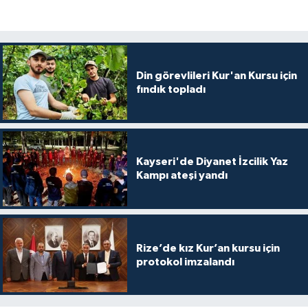
Konya Müftülüğü
Kütahya Müftülüğü
Din görevlileri Kur'an Kursu için
fındık topladı
Malatya Müftülüğü
Manisa Müftülüğü
Kayseri'de Diyanet İzcilik Yaz
Mardin Müftülüğü
Kampı ateşi yandı
Mersin Müftülüğü
Muğla Müftülüğü
Rize’de kız Kur’an kursu için
protokol imzalandı
Muş Müftülüğü
Nevşehir Müftülüğü