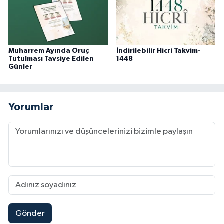
Sivas Müftülüğü
Şanlıurfa Müftülüğü
Muharrem Ayında Oruç
İndirilebilir Hicri Takvim-
Şırnak Müftülüğü
Tutulması Tavsiye Edilen
1448
Günler
Tekirdağ Müftülüğü
Yorumlar
Tokat Müftülüğü
Trabzon Müftülüğü
Tunceli Müftülüğü
Uşak Müftülüğü
Van Müftülüğü
Gönder