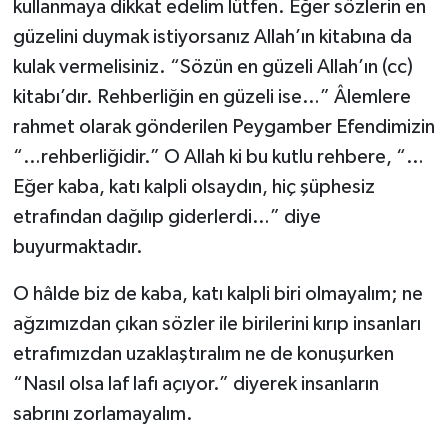
kullanmaya dikkat edelim lütfen. Eğer sözlerin en
Karaman Müftülüğü
güzelini duymak istiyorsanız Allah’ın kitabına da
kulak vermelisiniz. “Sözün en güzeli Allah’ın (cc)
Kars Müftülüğü
kitabı’dır. Rehberliğin en güzeli ise…” Âlemlere
rahmet olarak gönderilen Peygamber Efendimizin
Kastamonu Müftülüğü
“…rehberliğidir.” O Allah ki bu kutlu rehbere, “…
Kayseri Müftülüğü
Eğer kaba, katı kalpli olsaydın, hiç şüphesiz
etrafından dağılıp giderlerdi…” diye
Kilis Müftülüğü
buyurmaktadır.
Kırıkkale Müftülüğü
O hâlde biz de kaba, katı kalpli biri olmayalım; ne
ağzımızdan çıkan sözler ile birilerini kırıp insanları
Kırklareli Müftülüğü
etrafımızdan uzaklaştıralım ne de konuşurken
“Nasıl olsa laf lafı açıyor.” diyerek insanların
Kırşehir Müftülüğü
sabrını zorlamayalım.
Kocaeli Müftülüğü