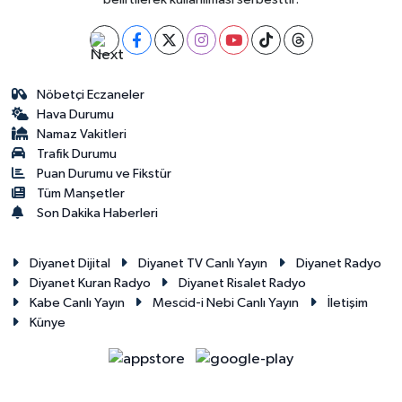
Nöbetçi Eczaneler
Hava Durumu
Namaz Vakitleri
Trafik Durumu
Puan Durumu ve Fikstür
Tüm Manşetler
Son Dakika Haberleri
Diyanet Dijital
Diyanet TV Canlı Yayın
Diyanet Radyo
Diyanet Kuran Radyo
Diyanet Risalet Radyo
Kabe Canlı Yayın
Mescid-i Nebi Canlı Yayın
İletişim
Künye