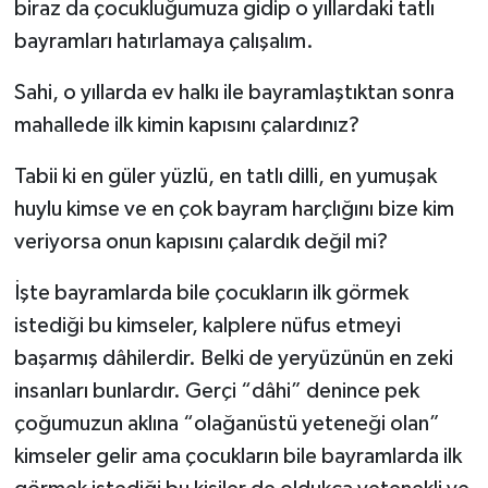
biraz da çocukluğumuza gidip o yıllardaki tatlı
Diyarbakır Müftülüğü
İhtida Haberleri
bayramları hatırlamaya çalışalım.
Düzce Müftülüğü
YAŞAM
Sahi, o yıllarda ev halkı ile bayramlaştıktan sonra
Edirne Müftülüğü
mahallede ilk kimin kapısını çalardınız?
Elazığ Müftülüğü
Tabii ki en güler yüzlü, en tatlı dilli, en yumuşak
huylu kimse ve en çok bayram harçlığını bize kim
Erzincan Müftülüğü
veriyorsa onun kapısını çalardık değil mi?
Erzurum Müftülüğü
İşte bayramlarda bile çocukların ilk görmek
istediği bu kimseler, kalplere nüfus etmeyi
Eskişehir Müftülüğü
başarmış dâhilerdir. Belki de yeryüzünün en zeki
insanları bunlardır. Gerçi “dâhi” denince pek
Gaziantep Müftülüğü
çoğumuzun aklına “olağanüstü yeteneği olan”
Giresun Müftülüğü
kimseler gelir ama çocukların bile bayramlarda ilk