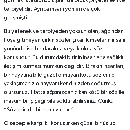
görmek istediği bu kişiler de oldukça yetenekli ve
Gümüşhane Müftülüğü
terbiyelidir. Ayrıca insani yönleri de çok
gelişmiştir.
Hakkari Müftülüğü
Bu yetenek ve terbiyeden yoksun olan, ağzından
Hatay Müftülüğü
hoşa gitmeyen çirkin sözler çıkan kimselerin insani
yönünde ise bir daralma veya kırılma söz
Iğdır Müftülüğü
konusudur. Bu durumdaki birinin insanlarla sağlıklı
Isparta Müftülüğü
iletişim kurması mümkün değildir. Bırakın insanları,
bir hayvana bile güzel olmayan kötü sözler ile
İstanbul Müftülüğü
yaklaşırsanız o hayvanı kendinizden soğutmuş
olursunuz. Hatta ağzınızdan çıkan kötü bir söz ile
İzmir Müftülüğü
masum bir çiçeği bile soldurabilirsiniz. Çünkü
Kahramanmaraş Müftülüğü
“Sözlerin de bir ruhu vardır.”
O sebeple karşılıklı konuşurken güzel bir üslup
Karabük Müftülüğü