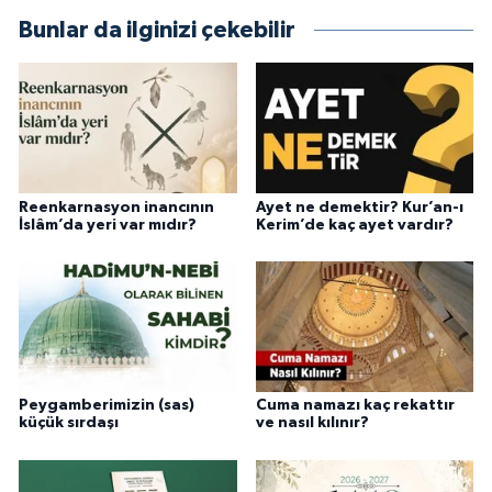
Bunlar da ilginizi çekebilir
Niğde Müftülüğü
Ordu Müftülüğü
Osmaniye Müftülüğü
Reenkarnasyon inancının
Ayet ne demektir? Kur’an-ı
Rize Müftülüğü
İslâm’da yeri var mıdır?
Kerim’de kaç ayet vardır?
Sakarya Müftülüğü
Samsun Müftülüğü
Siirt Müftülüğü
Peygamberimizin (sas)
Cuma namazı kaç rekattır
küçük sırdaşı
ve nasıl kılınır?
Sinop Müftülüğü