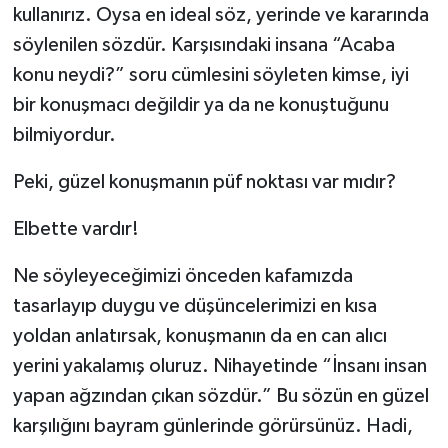
kullanırız. Oysa en ideal söz, yerinde ve kararında
söylenilen sözdür. Karşısındaki insana “Acaba
Bitlis Müftülüğü
Sağlık
konu neydi?” soru cümlesini söyleten kimse, iyi
Bolu Müftülüğü
Makaleler
bir konuşmacı değildir ya da ne konuştuğunu
bilmiyordur.
Burdur Müftülüğü
Ekonomi
Peki, güzel konuşmanın püf noktası var mıdır?
Bursa Müftülüğü
Duyurular
Elbette vardır!
Çanakkale Müftülüğü
Podcast
Ne söyleyeceğimizi önceden kafamızda
Çankırı Müftülüğü
Bilim, Teknoloji
tasarlayıp duygu ve düşüncelerimizi en kısa
yoldan anlatırsak, konuşmanın da en can alıcı
Çorum Müftülüğü
Biyografiler
yerini yakalamış oluruz. Nihayetinde “İnsanı insan
yapan ağzından çıkan sözdür.” Bu sözün en güzel
Denizli Müftülüğü
Diyanet TV
karşılığını bayram günlerinde görürsünüz. Hadi,