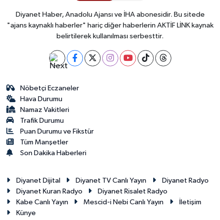
Diyanet Haber, Anadolu Ajansı ve İHA abonesidir. Bu sitede
"ajans kaynaklı haberler" hariç diğer haberlerin AKTİF LİNK kaynak
belirtilerek kullanılması serbesttir.
Nöbetçi Eczaneler
Hava Durumu
Namaz Vakitleri
Trafik Durumu
Puan Durumu ve Fikstür
Tüm Manşetler
Son Dakika Haberleri
Diyanet Dijital
Diyanet TV Canlı Yayın
Diyanet Radyo
Diyanet Kuran Radyo
Diyanet Risalet Radyo
Kabe Canlı Yayın
Mescid-i Nebi Canlı Yayın
İletişim
Künye