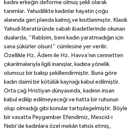
kadını erkeğin deforme olmuş şekli olarak
tanımlar. Yahudilikte kadınlar hayatın çoğu
Niğde Müftülüğü
alanında geri planda kalmış̧ ve kısıtlanmıştır. Klasik
Yahudi literatüründe sabah ibadetlerinde okunan
Ordu Müftülüğü
dualarda, “Rabbim, beni kadın yaratmadığın için
Osmaniye Müftülüğü
sana şükürler olsun!” cümlesine yer verilir.
Özellikle Hz. Âdem ile Hz. Havva’nın cennetten
Rize Müftülüğü
çıkarılmalarıyla ilgili inanışlar, kadına yönelik
olumsuz bir bakışı şekillendirmiştir. Buna göre
Sakarya Müftülüğü
kadın daimî bir kötülük kaynağı kabul edilmiştir.
Samsun Müftülüğü
Orta çağ Hristiyan dünyasında, kadının insan
kabul edilip edilmeyeceği ve hatta bir ruhunun
Siirt Müftülüğü
olup olmadığı gibi konular tartışılagelmiştir. Böyle
bir vasatta Peygamber Efendimiz, Mescid-i
Sinop Müftülüğü
Nebi’de kadınlara özel mekân tahsis etmiş,