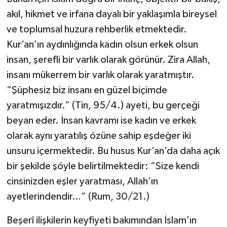
Gümüşhane Müftülüğü
akıl, hikmet ve irfana dayalı bir yaklaşımla bireysel
ve toplumsal huzura rehberlik etmektedir.
Hakkari Müftülüğü
Kur’an’ın aydınlığında kadın olsun erkek olsun
insan, şerefli bir varlık olarak görünür. Zira Allah,
Hatay Müftülüğü
insanı mükerrem bir varlık olarak yaratmıştır.
Iğdır Müftülüğü
“Şüphesiz biz insanı en güzel biçimde
yaratmışızdır.” (Tin, 95/4.) ayeti, bu gerçeği
Isparta Müftülüğü
beyan eder. İnsan kavramı ise kadın ve erkek
olarak aynı yaratılış özüne sahip eşdeğer iki
İstanbul Müftülüğü
unsuru içermektedir. Bu husus Kur’an’da daha açık
İzmir Müftülüğü
bir şekilde şöyle belirtilmektedir: “Size kendi
cinsinizden eşler yaratması, Allah’ın
Kahramanmaraş Müftülüğü
ayetlerindendir…” (Rum, 30/21.)
Karabük Müftülüğü
Beşerî ilişkilerin keyfiyeti bakımından İslam’ın