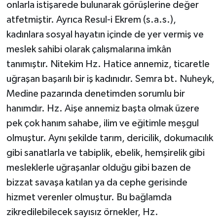
onlarla istişarede bulunarak görüşlerine değer
Sivas Müftülüğü
atfetmiştir. Ayrıca Resul-i Ekrem (s.a.s.),
Şanlıurfa Müftülüğü
kadınlara sosyal hayatın içinde de yer vermiş ve
meslek sahibi olarak çalışmalarına imkân
Şırnak Müftülüğü
tanımıştır. Nitekim Hz. Hatice annemiz, ticaretle
uğraşan başarılı bir iş kadınıdır. Semra bt. Nuheyk,
Tekirdağ Müftülüğü
Medine pazarında denetimden sorumlu bir
Tokat Müftülüğü
hanımdır. Hz. Aişe annemiz başta olmak üzere
pek çok hanım sahabe, ilim ve eğitimle meşgul
Trabzon Müftülüğü
olmuştur. Aynı şekilde tarım, dericilik, dokumacılık
gibi sanatlarla ve tabiplik, ebelik, hemşirelik gibi
Tunceli Müftülüğü
mesleklerle uğraşanlar olduğu gibi bazen de
Uşak Müftülüğü
bizzat savaşa katılan ya da cephe gerisinde
hizmet verenler olmuştur. Bu bağlamda
Van Müftülüğü
zikredilebilecek sayısız örnekler, Hz.