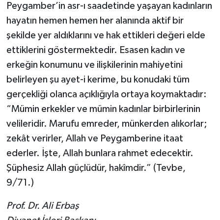
Peygamber’in asr-ı saadetinde yaşayan kadınların
Yalova Müftülüğü
hayatın hemen hemen her alanında aktif bir
şekilde yer aldıklarını ve hak ettikleri değeri elde
Yozgat Müftülüğü
ettiklerini göstermektedir. Esasen kadın ve
Zonguldak Müftülüğü
erkeğin konumunu ve ilişkilerinin mahiyetini
belirleyen şu ayet-i kerime, bu konudaki tüm
gerçekliği olanca açıklığıyla ortaya koymaktadır:
“Mümin erkekler ve mümin kadınlar birbirlerinin
velileridir. Marufu emreder, münkerden alıkorlar;
zekât verirler, Allah ve Peygamberine itaat
ederler. İşte, Allah bunlara rahmet edecektir.
Şüphesiz Allah güçlüdür, hakîmdir.” (Tevbe,
9/71.)
Prof. Dr. Ali Erbaş