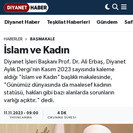
Diyanet Haber
Teşkilat Haberleri
Gündem
Saf
Diyanet Haber
Adana Müftülüğü
Bir Ayet
Aile Dergisi
İmam Hatip Okulları
Başmakale
Hadis-i Şerifler
Nöbetçi Eczaneler
Teşkilat Haberleri
Adıyaman Müftülüğü
Bir Hikaye
Aylık Dergi
Hayat Okumaları
Hava Durumu
HABERLER
BAŞMAKALE
İslam ve Kadın
Afyonkarahisar Müftülüğü
Gündem
Biyografiler
Ankara Namaz Vakitleri
Diyanet İşleri Başkanı Prof. Dr. Ali Erbaş, Diyanet
Ağrı Müftülüğü
#Keşfet
Dini kavramlar
Trafik Durumu
Aylık Dergi'nin Kasım 2023 sayısında kaleme
aldığı "İslam ve Kadın" başlıklı makalesinde,
Aksaray Müftülüğü
Diyanet Bilgi
Basında Bugün
Süper Lig Puan Durumu ve Fikstür
"Günümüz dünyasında da maalesef kadının
statüsü, hakları gibi bazı alanlarda sorunların
Amasya Müftülüğü
Diyanet Takvimi
DİYANET eKİTAP
Tüm Manşetler
varlığı açıktır." dedi.
Ankara Müftülüğü
Dualar
Diyanet Dergi
Son Dakika Haberleri
11.11.2023 - 09:00
4 DK
YAYINLANMA
OKUNMA SÜRESI
Antalya Müftülüğü
Hadislerle İslam
TDV
Haber Arşivi