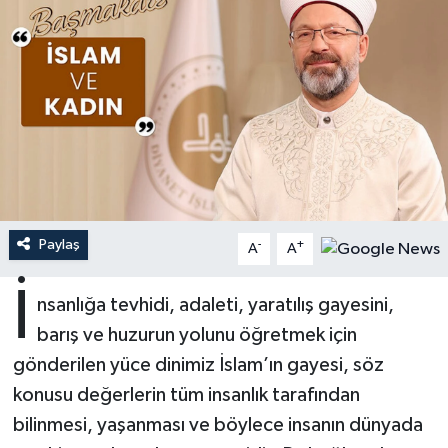
Ardahan Müftülüğü
Kudüs
Hutbeler
Artvin Müftülüğü
Kurban
DİYANET AKADEMİ
Aydın Müftülüğü
Mukabele
DİYANET GENÇLİK
Balıkesir Müftülüğü
Peygamberimizin Hayatı
DİYANET RADYO/TV
Bartın Müftülüğü
Ramazan
DEPREM
Paylaş
-
+
A
A
Batman Müftülüğü
Sahabeler
Dünya
İ
nsanlığa tevhidi, adaleti, yaratılış gayesini,
barış ve huzurun yolunu öğretmek için
Bayburt Müftülüğü
Zekat
Eğitim
gönderilen yüce dinimiz İslam’ın gayesi, söz
Bilecik Müftülüğü
Kültür-Sanat
konusu değerlerin tüm insanlık tarafından
bilinmesi, yaşanması ve böylece insanın dünyada
Bingöl Müftülüğü
Aile