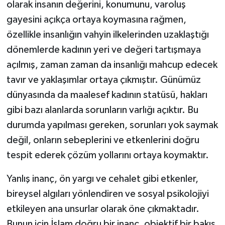
Diyarbakır Müftülüğü
İhtida Haberleri
olarak insanın değerini, konumunu, varoluş
gayesini açıkça ortaya koymasına rağmen,
Düzce Müftülüğü
YAŞAM
özellikle insanlığın vahyin ilkelerinden uzaklaştığı
dönemlerde kadının yeri ve değeri tartışmaya
Edirne Müftülüğü
açılmış, zaman zaman da insanlığı mahcup edecek
tavır ve yaklaşımlar ortaya çıkmıştır. Günümüz
Elazığ Müftülüğü
dünyasında da maalesef kadının statüsü, hakları
Erzincan Müftülüğü
gibi bazı alanlarda sorunların varlığı açıktır. Bu
durumda yapılması gereken, sorunları yok saymak
Erzurum Müftülüğü
değil, onların sebeplerini ve etkenlerini doğru
tespit ederek çözüm yollarını ortaya koymaktır.
Eskişehir Müftülüğü
Yanlış inanç, ön yargı ve cehalet gibi etkenler,
Gaziantep Müftülüğü
bireysel algıları yönlendiren ve sosyal psikolojiyi
etkileyen ana unsurlar olarak öne çıkmaktadır.
Giresun Müftülüğü
Bunun için İslam doğru bir inanç, objektif bir bakış,