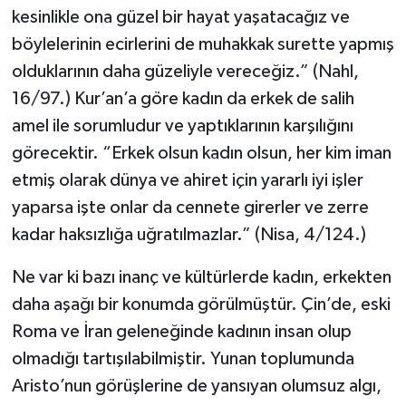
kesinlikle ona güzel bir hayat yaşatacağız ve
Konya Müftülüğü
böylelerinin ecirlerini de muhakkak surette yapmış
olduklarının daha güzeliyle vereceğiz.” (Nahl,
Kütahya Müftülüğü
16/97.) Kur’an’a göre kadın da erkek de salih
amel ile sorumludur ve yaptıklarının karşılığını
Malatya Müftülüğü
görecektir. “Erkek olsun kadın olsun, her kim iman
Manisa Müftülüğü
etmiş olarak dünya ve ahiret için yararlı iyi işler
yaparsa işte onlar da cennete girerler ve zerre
Mardin Müftülüğü
kadar haksızlığa uğratılmazlar.” (Nisa, 4/124.)
Mersin Müftülüğü
Ne var ki bazı inanç ve kültürlerde kadın, erkekten
daha aşağı bir konumda görülmüştür. Çin’de, eski
Muğla Müftülüğü
Roma ve İran geleneğinde kadının insan olup
olmadığı tartışılabilmiştir. Yunan toplumunda
Muş Müftülüğü
Aristo’nun görüşlerine de yansıyan olumsuz algı,
Nevşehir Müftülüğü