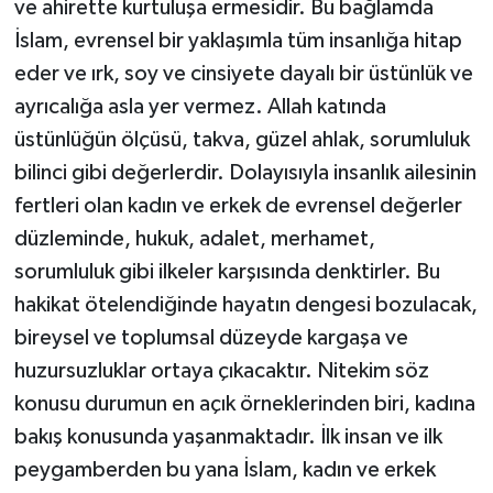
ve ahirette kurtuluşa ermesidir. Bu bağlamda
İslam, evrensel bir yaklaşımla tüm insanlığa hitap
Bitlis Müftülüğü
Sağlık
eder ve ırk, soy ve cinsiyete dayalı bir üstünlük ve
ayrıcalığa asla yer vermez. Allah katında
Bolu Müftülüğü
Makaleler
üstünlüğün ölçüsü, takva, güzel ahlak, sorumluluk
Burdur Müftülüğü
Ekonomi
bilinci gibi değerlerdir. Dolayısıyla insanlık ailesinin
fertleri olan kadın ve erkek de evrensel değerler
Bursa Müftülüğü
Duyurular
düzleminde, hukuk, adalet, merhamet,
sorumluluk gibi ilkeler karşısında denktirler. Bu
Çanakkale Müftülüğü
Podcast
hakikat ötelendiğinde hayatın dengesi bozulacak,
Çankırı Müftülüğü
Bilim, Teknoloji
bireysel ve toplumsal düzeyde kargaşa ve
huzursuzluklar ortaya çıkacaktır. Nitekim söz
Çorum Müftülüğü
Biyografiler
konusu durumun en açık örneklerinden biri, kadına
bakış konusunda yaşanmaktadır. İlk insan ve ilk
Denizli Müftülüğü
Diyanet TV
peygamberden bu yana İslam, kadın ve erkek