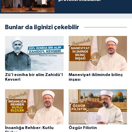
Bunlar da ilginizi çekebilir
Zü’l ecniha bir alim Zahidü’l
Maneviyat ikliminde bilinç
Kevserî
inşası
İnsanlığa Rehber: Kutlu
Özgür Filistin