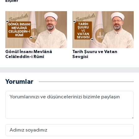
Elçiler
Gönül İnsanı Mevlânâ
Tarih Şuuru ve Vatan
Celâleddîn-i Rûmî
Sevgisi
Yorumlar