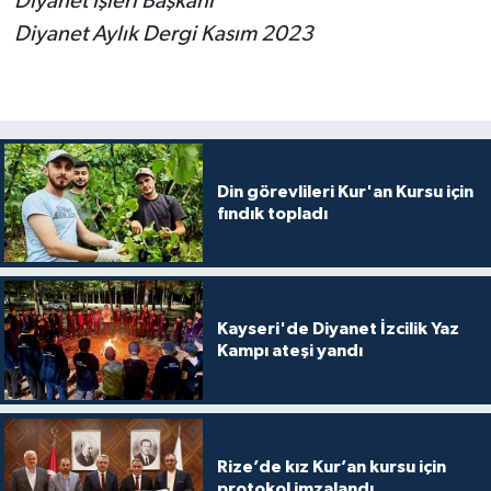
Diyanet İşleri Başkanı
Diyanet Aylık Dergi Kasım 2023
Din görevlileri Kur'an Kursu için
fındık topladı
Kayseri'de Diyanet İzcilik Yaz
Kampı ateşi yandı
Rize’de kız Kur’an kursu için
protokol imzalandı