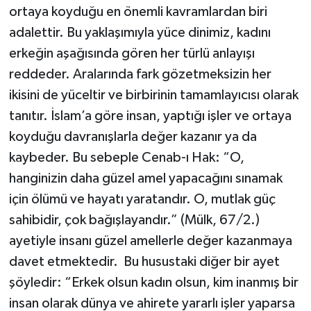
ortaya koyduğu en önemli kavramlardan biri
Karaman Müftülüğü
adalettir. Bu yaklaşımıyla yüce dinimiz, kadını
erkeğin aşağısında gören her türlü anlayışı
Kars Müftülüğü
reddeder. Aralarında fark gözetmeksizin her
Kastamonu Müftülüğü
ikisini de yüceltir ve birbirinin tamamlayıcısı olarak
tanıtır. İslam’a göre insan, yaptığı işler ve ortaya
Kayseri Müftülüğü
koyduğu davranışlarla değer kazanır ya da
kaybeder. Bu sebeple Cenab-ı Hak: “O,
Kilis Müftülüğü
hanginizin daha güzel amel yapacağını sınamak
Kırıkkale Müftülüğü
için ölümü ve hayatı yaratandır. O, mutlak güç
sahibidir, çok bağışlayandır.” (Mülk, 67/2.)
Kırklareli Müftülüğü
ayetiyle insanı güzel amellerle değer kazanmaya
davet etmektedir. Bu husustaki diğer bir ayet
Kırşehir Müftülüğü
şöyledir: “Erkek olsun kadın olsun, kim inanmış bir
insan olarak dünya ve ahirete yararlı işler yaparsa
Kocaeli Müftülüğü