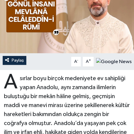
Ardahan Müftülüğü
Kudüs
Hutbeler
Artvin Müftülüğü
Kurban
DİYANET AKADEMİ
Aydın Müftülüğü
Mukabele
DİYANET GENÇLİK
Balıkesir Müftülüğü
Peygamberimizin Hayatı
DİYANET RADYO/TV
Paylaş
-
+
A
A
Bartın Müftülüğü
Ramazan
DEPREM
A
sırlar boyu birçok medeniyete ev sahipliği
yapan Anadolu, aynı zamanda ilimlerin
Batman Müftülüğü
Sahabeler
Dünya
buluştuğu bir mekân hâline gelmiş, geçmişin
Bayburt Müftülüğü
Zekat
Eğitim
maddi ve manevi mirası üzerine şekillenerek kültür
hareketleri bakımından oldukça zengin bir
Bilecik Müftülüğü
Kültür-Sanat
coğrafya olmuştur. Anadolu’da yaşayan pek çok
ilim ve irfan ehli, hakikate giden yolda kendilerine
Bingöl Müftülüğü
Aile