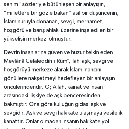
senim” sözleriyle bütünleşen bir anlayışın,
Gümüşhane Müftülüğü
“milletlere bir gözle bakan” asil bir düşüncenin,
Hakkari Müftülüğü
İslam nuruyla donanan, sevgi, merhamet,
hoşgörü ve barış ahlakı üzerine inşa edilen bir
Hatay Müftülüğü
yükselişin merkezi olmuştur.
Iğdır Müftülüğü
Devrin insanlarına güven ve huzur telkin eden
Mevlânâ Celâleddîn-i Rûmî, ilahi aşk, sevgi ve
Isparta Müftülüğü
hoşgörüyü merkeze alarak İslam inancını
gönüllere nakşetmeyi hedefleyen bir anlayışın
İstanbul Müftülüğü
öncülerindendir. O; Allah, kâinat ve insan
İzmir Müftülüğü
arasındaki ilişkiye de aşk penceresinden
bakmıştır. Ona göre kulluğun gıdası aşk ve
Kahramanmaraş Müftülüğü
sevgidir. Aşk ve sevgi hakikate ulaşmaya vesile iki
kanattır. Onlar olmadan insanın hakikate yol
Karabük Müftülüğü