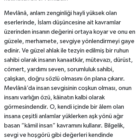
Mevlânâ, anlam zenginliği hayli yüksek olan
Niğde Müftülüğü
eserlerinde, İslam düşüncesine ait kavramlar
üzerinden insanın değerini ortaya koyar ve onu en
Ordu Müftülüğü
güzele, merhamete, sevgiye yönlendirmeyi gaye
Osmaniye Müftülüğü
edinir. Ve güzel ahlak ile tezyin edilmiş bir ruhun
sahibi olarak insanın kanaatkâr, mütevazı, dürüst,
Rize Müftülüğü
cömert, yardımı seven, sorumluluk sahibi,
çalışkan, doğru sözlü olmasını ön plana çıkarır.
Sakarya Müftülüğü
Mevlânâ’da insan sevgisinin coşkun olması, onun
Samsun Müftülüğü
insanı varlığın özü, kâinatın kalbi olarak
görmesindendir. O, kendi içinde bir âlem olan
Siirt Müftülüğü
insana çeşitli anlamlar yüklerken aşk yönü ağır
basan “kâmil insan” kavramını kullanır. Bilgelik,
Sinop Müftülüğü
sevgi ve hoşgörü gibi değerleri kendinde