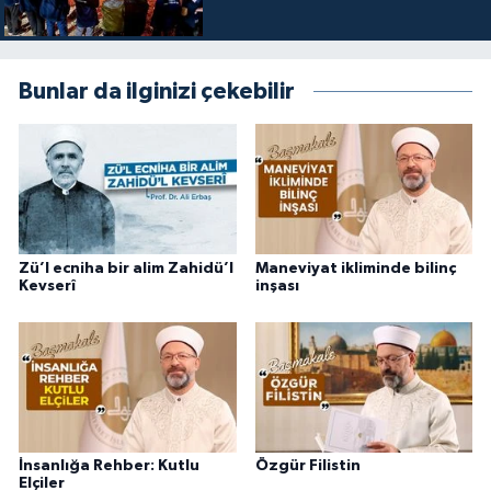
Bunlar da ilginizi çekebilir
Zü’l ecniha bir alim Zahidü’l
Maneviyat ikliminde bilinç
Kevserî
inşası
İnsanlığa Rehber: Kutlu
Özgür Filistin
Elçiler