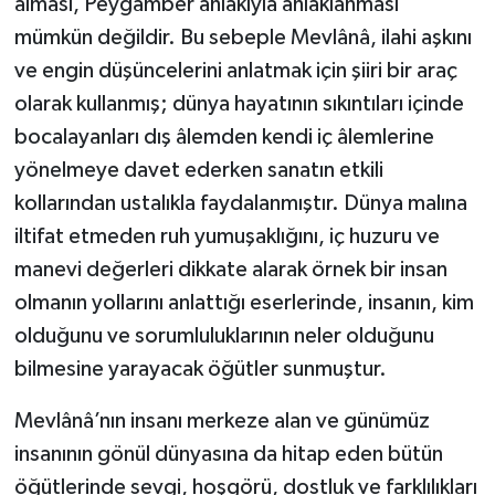
alması, Peygamber ahlakıyla ahlaklanması
Karaman Müftülüğü
mümkün değildir. Bu sebeple Mevlânâ, ilahi aşkını
ve engin düşüncelerini anlatmak için şiiri bir araç
Kars Müftülüğü
olarak kullanmış; dünya hayatının sıkıntıları içinde
bocalayanları dış âlemden kendi iç âlemlerine
Kastamonu Müftülüğü
yönelmeye davet ederken sanatın etkili
Kayseri Müftülüğü
kollarından ustalıkla faydalanmıştır. Dünya malına
iltifat etmeden ruh yumuşaklığını, iç huzuru ve
Kilis Müftülüğü
manevi değerleri dikkate alarak örnek bir insan
olmanın yollarını anlattığı eserlerinde, insanın, kim
Kırıkkale Müftülüğü
olduğunu ve sorumluluklarının neler olduğunu
bilmesine yarayacak öğütler sunmuştur.
Kırklareli Müftülüğü
Mevlânâ’nın insanı merkeze alan ve günümüz
Kırşehir Müftülüğü
insanının gönül dünyasına da hitap eden bütün
Kocaeli Müftülüğü
öğütlerinde sevgi, hoşgörü, dostluk ve farklılıkları