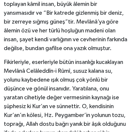
Sivas Müftülüğü
toplayan kâmil insan, büyük âlemin bir
yansımasıdır ve “Bir katrede gizlenmiş bir deniz,
Şanlıurfa Müftülüğü
bir zerreye sığmış güneş”tir. Mevlânâ’ya göre
âlemin özü ve her türlü hoşluğun madeni olan
Şırnak Müftülüğü
insan, şayet kendi varlığının ve cevherinin farkında
değilse, bundan gafilse ona yazık olmuştur.
Tekirdağ Müftülüğü
Fikirleriyle, eserleriyle bütün insanlığı kucaklayan
Tokat Müftülüğü
Mevlânâ Celâleddîn-i Rûmî, susuz kalana su,
Trabzon Müftülüğü
yolunu kaybedene ışık olmuş çok yönlü bir
düşünce ve gönül insanıdır. Yaratılana, onu
Tunceli Müftülüğü
yaratan cihetiyle değer vermesinin kaynağı ise
şüphesiz ki Kur’an ve sünnettir. O, kendisinin
Uşak Müftülüğü
Kur’an’ın kölesi, Hz. Peygamber’in yolunun tozu,
Van Müftülüğü
toprağı, Allah dostu bağrı yanık bir âşık olduğunu