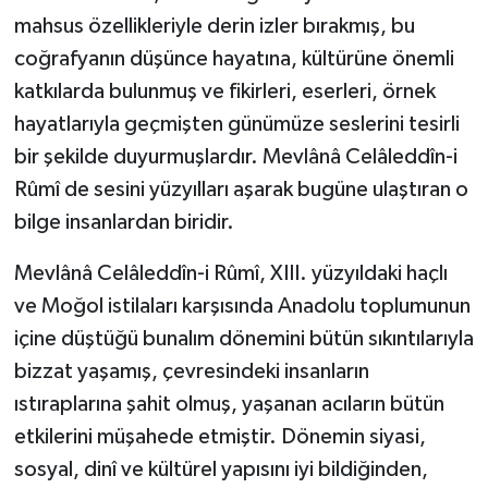
mahsus özellikleriyle derin izler bırakmış, bu
Bitlis Müftülüğü
Sağlık
coğrafyanın düşünce hayatına, kültürüne önemli
katkılarda bulunmuş ve fikirleri, eserleri, örnek
Bolu Müftülüğü
Makaleler
hayatlarıyla geçmişten günümüze seslerini tesirli
bir şekilde duyurmuşlardır. Mevlânâ Celâleddîn-i
Burdur Müftülüğü
Ekonomi
Rûmî de sesini yüzyılları aşarak bugüne ulaştıran o
Bursa Müftülüğü
Duyurular
bilge insanlardan biridir.
Mevlânâ Celâleddîn-i Rûmî, XIII. yüzyıldaki haçlı
Çanakkale Müftülüğü
Podcast
ve Moğol istilaları karşısında Anadolu toplumunun
Çankırı Müftülüğü
Bilim, Teknoloji
içine düştüğü bunalım dönemini bütün sıkıntılarıyla
bizzat yaşamış, çevresindeki insanların
Çorum Müftülüğü
Biyografiler
ıstıraplarına şahit olmuş, yaşanan acıların bütün
etkilerini müşahede etmiştir. Dönemin siyasi,
Denizli Müftülüğü
Diyanet TV
sosyal, dinî ve kültürel yapısını iyi bildiğinden,