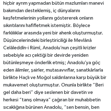
Diyarbakır Müftülüğü
İhtida Haberleri
hiçbir ayrım yapmadan bütün mazlumları manevi
bakımdan desteklemiş, iç dünyalarını
Düzce Müftülüğü
YAŞAM
keşfetmelerinin yollarını göstererek onların
sıkıntılarını hafifletmek istemiştir. Böylece
Edirne Müftülüğü
farklılıklar arasında yeni bir ahenk oluşturmuştur.
Elazığ Müftülüğü
Düşüncelerindeki birleştiriciliği ile Mevlânâ
Celâleddîn-i Rûmî, Anadolu’nun çeşitli krizler
Erzincan Müftülüğü
sebebiyle acı çektiği bir devirde yeniden
bütünleşmeye önderlik etmiş; Anadolu’ya göç
Erzurum Müftülüğü
eden âlimler, şairler, mutasavvıflar, sanatkârlarla
birlikte Haçlı ve Moğol saldırılarına karşı büyük bir
Eskişehir Müftülüğü
mukavemet oluşturmuştur. Onunla birlikte “Beri
Gaziantep Müftülüğü
gel daha beri” diye seslenen bir davetin ve
herkesi “tanış olmaya” çağıran bir muhabbetin
Giresun Müftülüğü
sıcaklığına bürünen Anadolu, “sen bensin, ben