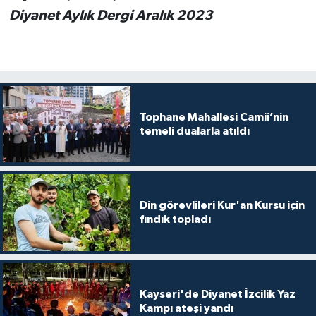
Diyanet Aylık Dergi Aralık 2023
Tophane Mahallesi Camii’nin
temeli dualarla atıldı
Din görevlileri Kur'an Kursu için
fındık topladı
Kayseri'de Diyanet İzcilik Yaz
Kampı ateşi yandı