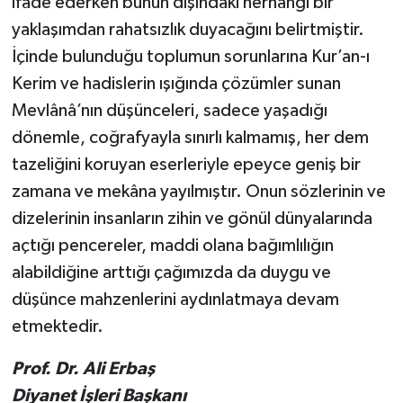
ifade ederken bunun dışındaki herhangi bir
Yalova Müftülüğü
yaklaşımdan rahatsızlık duyacağını belirtmiştir.
İçinde bulunduğu toplumun sorunlarına Kur’an-ı
Yozgat Müftülüğü
Kerim ve hadislerin ışığında çözümler sunan
Mevlânâ’nın düşünceleri, sadece yaşadığı
Zonguldak Müftülüğü
dönemle, coğrafyayla sınırlı kalmamış, her dem
tazeliğini koruyan eserleriyle epeyce geniş bir
zamana ve mekâna yayılmıştır. Onun sözlerinin ve
dizelerinin insanların zihin ve gönül dünyalarında
açtığı pencereler, maddi olana bağımlılığın
alabildiğine arttığı çağımızda da duygu ve
düşünce mahzenlerini aydınlatmaya devam
etmektedir.
Prof. Dr. Ali Erbaş
Diyanet İşleri Başkanı