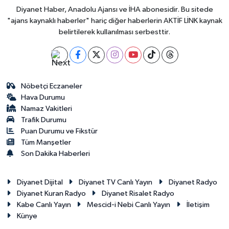
Diyanet Haber, Anadolu Ajansı ve İHA abonesidir. Bu sitede
"ajans kaynaklı haberler" hariç diğer haberlerin AKTİF LİNK kaynak
belirtilerek kullanılması serbesttir.
Nöbetçi Eczaneler
Hava Durumu
Namaz Vakitleri
Trafik Durumu
Puan Durumu ve Fikstür
Tüm Manşetler
Son Dakika Haberleri
Diyanet Dijital
Diyanet TV Canlı Yayın
Diyanet Radyo
Diyanet Kuran Radyo
Diyanet Risalet Radyo
Kabe Canlı Yayın
Mescid-i Nebi Canlı Yayın
İletişim
Künye