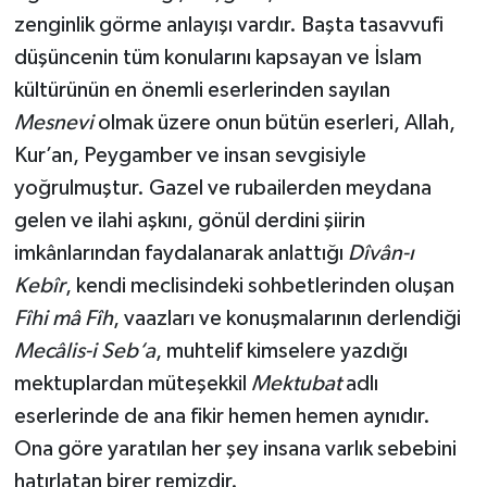
zenginlik görme anlayışı vardır. Başta tasavvufi
Konya Müftülüğü
düşüncenin tüm konularını kapsayan ve İslam
kültürünün en önemli eserlerinden sayılan
Kütahya Müftülüğü
Mesnevi
olmak üzere onun bütün eserleri, Allah,
Kur’an, Peygamber ve insan sevgisiyle
Malatya Müftülüğü
yoğrulmuştur. Gazel ve rubailerden meydana
Manisa Müftülüğü
gelen ve ilahi aşkını, gönül derdini şiirin
imkânlarından faydalanarak anlattığı
Dîvân-ı
Mardin Müftülüğü
Kebîr
, kendi meclisindeki sohbetlerinden oluşan
Fîhi mâ Fîh
, vaazları ve konuşmalarının derlendiği
Mersin Müftülüğü
Mecâlis-i Seb‘a
, muhtelif kimselere yazdığı
Muğla Müftülüğü
mektuplardan müteşekkil
Mektubat
adlı
eserlerinde de ana fikir hemen hemen aynıdır.
Muş Müftülüğü
Ona göre yaratılan her şey insana varlık sebebini
hatırlatan birer remizdir.
Nevşehir Müftülüğü