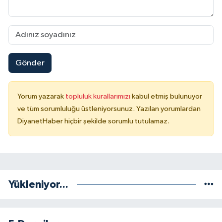
Konya Müftülüğü
Kütahya Müftülüğü
Gönder
Malatya Müftülüğü
Manisa Müftülüğü
Yorum yazarak
topluluk kurallarımızı
kabul etmiş bulunuyor
ve tüm sorumluluğu üstleniyorsunuz. Yazılan yorumlardan
Mardin Müftülüğü
DiyanetHaber hiçbir şekilde sorumlu tutulamaz.
Mersin Müftülüğü
Muğla Müftülüğü
Yükleniyor...
Muş Müftülüğü
Nevşehir Müftülüğü