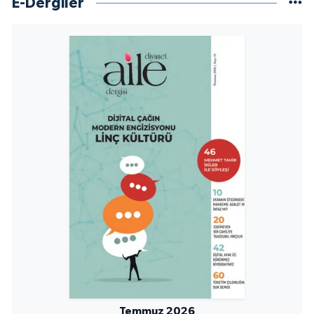
E-Dergiler
Niğde Müftülüğü
Ordu Müftülüğü
Osmaniye Müftülüğü
Rize Müftülüğü
Sakarya Müftülüğü
Samsun Müftülüğü
Siirt Müftülüğü
Sinop Müftülüğü
Temmuz 2026