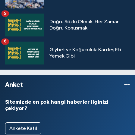
Yalova Müftülüğü
5
Doğru Sözlü Olmak: Her Zaman
Yozgat Müftülüğü
Doğru Konuşmak
Zonguldak Müftülüğü
6
Gıybet ve Koğuculuk: Kardeş Eti
Yemek Gibi
Anket
Sitemizde en çok hangi haberler ilginizi
çekiyor?
Ankete Katıl