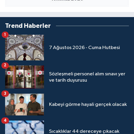
Sivas Müftülüğü
Şanlıurfa Müftülüğü
Trend Haberler
Şırnak Müftülüğü
1
7 Ağustos 2026 - Cuma Hutbesi
Tekirdağ Müftülüğü
Tokat Müftülüğü
2
Sözleşmeli personel alım sınavı yer
Trabzon Müftülüğü
ve tarih duyurusu
3
Tunceli Müftülüğü
Kabeyi görme hayali gerçek olacak
Uşak Müftülüğü
4
Van Müftülüğü
Sıcaklıklar 44 dereceye çıkacak