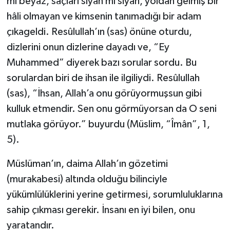
mı beyaz, saçları siyah mı siyah, yoldan gelmiş bir
hâli olmayan ve kimsenin tanımadığı bir adam
Bitlis Müftülüğü
Sağlık
çıkageldi. Resûlullah’ın (sas) önüne oturdu,
dizlerini onun dizlerine dayadı ve, “Ey
Bolu Müftülüğü
Makaleler
Muhammed” diyerek bazı sorular sordu. Bu
Burdur Müftülüğü
Ekonomi
sorulardan biri de ihsan ile ilgiliydi. Resûlullah
(sas), “İhsan, Allah’a onu görüyormuşsun gibi
Bursa Müftülüğü
Duyurular
kulluk etmendir. Sen onu görmüyorsan da O seni
mutlaka görüyor.” buyurdu (Müslim, “Îmân”, 1,
Çanakkale Müftülüğü
Podcast
5).
Çankırı Müftülüğü
Bilim, Teknoloji
Müslüman’ın, daima Allah’ın gözetimi
(murakabesi) altında olduğu bilinciyle
Çorum Müftülüğü
Biyografiler
yükümlülüklerini yerine getirmesi, sorumluluklarına
Denizli Müftülüğü
Diyanet TV
sahip çıkması gerekir. İnsanı en iyi bilen, onu
yaratandır.