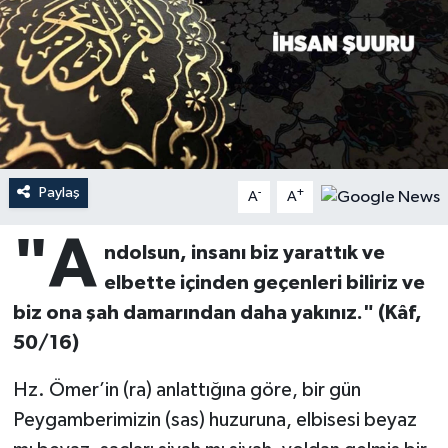
Ardahan Müftülüğü
Kudüs
Hutbeler
Artvin Müftülüğü
Kurban
DİYANET AKADEMİ
Aydın Müftülüğü
Mukabele
DİYANET GENÇLİK
Balıkesir Müftülüğü
Peygamberimizin Hayatı
DİYANET RADYO/TV
Paylaş
-
+
A
A
"A
Bartın Müftülüğü
Ramazan
DEPREM
ndolsun, insanı biz yarattık ve
elbette içinden geçenleri biliriz ve
Batman Müftülüğü
Sahabeler
Dünya
biz ona şah damarından daha yakınız."
(Kâf,
50/16)
Bayburt Müftülüğü
Zekat
Eğitim
Hz. Ömer’in (ra) anlattığına göre, bir gün
Bilecik Müftülüğü
Kültür-Sanat
Peygamberimizin (sas) huzuruna, elbisesi beyaz
Bingöl Müftülüğü
Aile