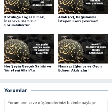
Karaman Müftülüğü
Kötülüğe Engel Olmak,
Allah (cc), Bağışlanma
Kars Müftülüğü
İnsani ve İslami Bir
İsteyeni Geri Çevirmez
Sorumluluktur
Kastamonu Müftülüğü
Kayseri Müftülüğü
Kilis Müftülüğü
Her Şeyin Gerçek Sahibi ve
Namazı Eğlence ve Oyun
Kırıkkale Müftülüğü
Yöneteni Allah'tır
Edinen Akılsızlar!
Kırklareli Müftülüğü
Yorumlar
Kırşehir Müftülüğü
Kocaeli Müftülüğü