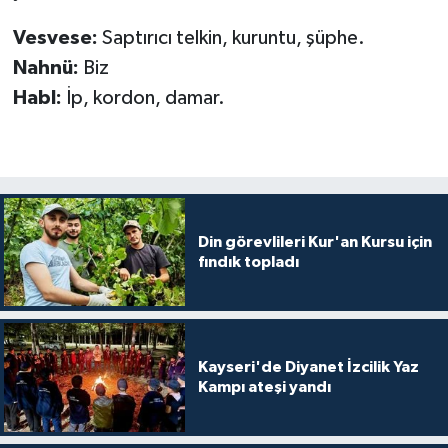
Diyarbakır Müftülüğü
İhtida Haberleri
Vesvese:
Saptırıcı telkin, kuruntu, şüphe.
Düzce Müftülüğü
YAŞAM
Nahnü:
Biz
Habl:
İp, kordon, damar.
Edirne Müftülüğü
Elazığ Müftülüğü
Erzincan Müftülüğü
Din görevlileri Kur'an Kursu için
Erzurum Müftülüğü
fındık topladı
Eskişehir Müftülüğü
Gaziantep Müftülüğü
Kayseri'de Diyanet İzcilik Yaz
Kampı ateşi yandı
Giresun Müftülüğü