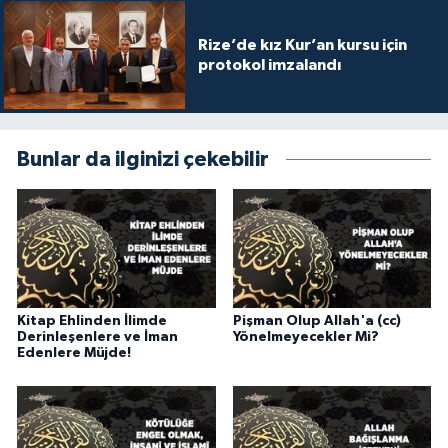
Gümüşhane Müftülüğü
Rize’de kız Kur’an kursu için
protokol imzalandı
Hakkari Müftülüğü
Hatay Müftülüğü
Bunlar da ilginizi çekebilir
Iğdır Müftülüğü
Isparta Müftülüğü
İstanbul Müftülüğü
Kitap Ehlinden İlimde
Pişman Olup Allah'a (cc)
İzmir Müftülüğü
Derinleşenlere ve İman
Yönelmeyecekler Mi?
Edenlere Müjde!
Kahramanmaraş Müftülüğü
Karabük Müftülüğü