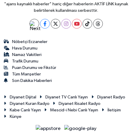
"ajans kaynaklı haberler" hariç diğer haberlerin AKTİF LİNK kaynak
belirtilerek kullanılması serbesttir.
Nöbetçi Eczaneler
Hava Durumu
Namaz Vakitleri
Trafik Durumu
Puan Durumu ve Fikstür
Tüm Manşetler
Son Dakika Haberleri
Diyanet Dijital
Diyanet TV Canlı Yayın
Diyanet Radyo
Diyanet Kuran Radyo
Diyanet Risalet Radyo
Kabe Canlı Yayın
Mescid-i Nebi Canlı Yayın
İletişim
Künye