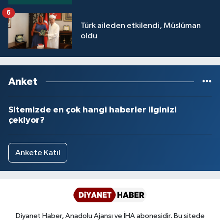
Yalova Müftülüğü
6
Türk aileden etkilendi, Müslüman
Yozgat Müftülüğü
oldu
Zonguldak Müftülüğü
Anket
Sitemizde en çok hangi haberler ilginizi
çekiyor?
Ankete Katıl
Diyanet Haber, Anadolu Ajansı ve İHA abonesidir. Bu sitede