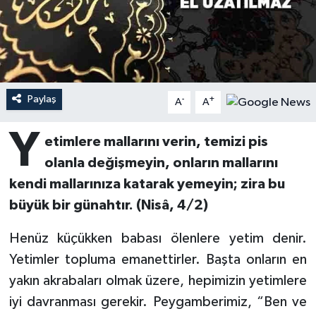
Ardahan Müftülüğü
Kudüs
Hutbeler
Artvin Müftülüğü
Kurban
DİYANET AKADEMİ
Aydın Müftülüğü
Mukabele
DİYANET GENÇLİK
Paylaş
-
+
A
A
Y
Balıkesir Müftülüğü
Peygamberimizin Hayatı
DİYANET RADYO/TV
etimlere mallarını verin, temizi pis
olanla değişmeyin, onların mallarını
Bartın Müftülüğü
Ramazan
DEPREM
kendi mallarınıza katarak yemeyin; zira bu
büyük bir günahtır. (Nisâ, 4/2)
Batman Müftülüğü
Sahabeler
Dünya
Henüz küçükken babası ölenlere yetim denir.
Bayburt Müftülüğü
Zekat
Eğitim
Yetimler topluma emanettirler. Başta onların en
Bilecik Müftülüğü
Kültür-Sanat
yakın akrabaları olmak üzere, hepimizin yetimlere
iyi davranması gerekir. Peygamberimiz, “Ben ve
Bingöl Müftülüğü
Aile