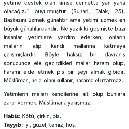
yetime destek olan kimse cennette yan yana
olacağız.” buyurmuştur (Buhari, Talak, 25).
Bitlis Müftülüğü
Sağlık
Başkasını üzmek günahtır ama yetimi üzmek en
Bolu Müftülüğü
Makaleler
büyük günahlardandır. Ne yazık ki geçmişte bazı
insanlar yetimlere yardım ederken, onların
Burdur Müftülüğü
Ekonomi
mallarını alıp kendi mallarına katmaya
çalışmışlardır. Böyle haksız bir davranış
Bursa Müftülüğü
Duyurular
sonucunda ele geçirdikleri mallar haram olup,
haramı elde etmek pis bir şeyi almak gibidir.
Çanakkale Müftülüğü
Podcast
Müslüman, helal olanı kullanır, harama el uzatmaz.
Çankırı Müftülüğü
Bilim, Teknoloji
Yetimlerin malları kendilerine ait olup bunlara
Çorum Müftülüğü
Biyografiler
zarar vermek, Müslümana yakışmaz.
Habîs:
Kötü, çirkin, pis.
Denizli Müftülüğü
Diyanet TV
Tayyib:
İyi, güzel, temiz, hoş.