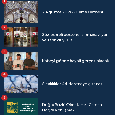
1
Sivas Müftülüğü
7 Ağustos 2026 - Cuma Hutbesi
Şanlıurfa Müftülüğü
2
Şırnak Müftülüğü
Sözleşmeli personel alım sınavı yer
ve tarih duyurusu
Tekirdağ Müftülüğü
3
Tokat Müftülüğü
Kabeyi görme hayali gerçek olacak
Trabzon Müftülüğü
4
Tunceli Müftülüğü
Sıcaklıklar 44 dereceye çıkacak
Uşak Müftülüğü
5
Doğru Sözlü Olmak: Her Zaman
Van Müftülüğü
Doğru Konuşmak