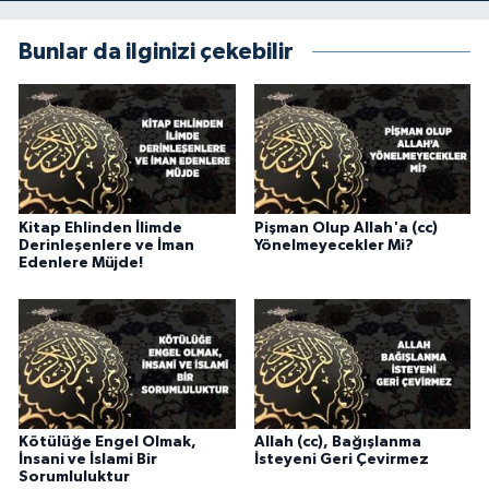
Gümüşhane Müftülüğü
Bunlar da ilginizi çekebilir
Hakkari Müftülüğü
Hatay Müftülüğü
Iğdır Müftülüğü
Kitap Ehlinden İlimde
Pişman Olup Allah'a (cc)
Isparta Müftülüğü
Derinleşenlere ve İman
Yönelmeyecekler Mi?
Edenlere Müjde!
İstanbul Müftülüğü
İzmir Müftülüğü
Kahramanmaraş Müftülüğü
Kötülüğe Engel Olmak,
Allah (cc), Bağışlanma
İnsani ve İslami Bir
İsteyeni Geri Çevirmez
Karabük Müftülüğü
Sorumluluktur