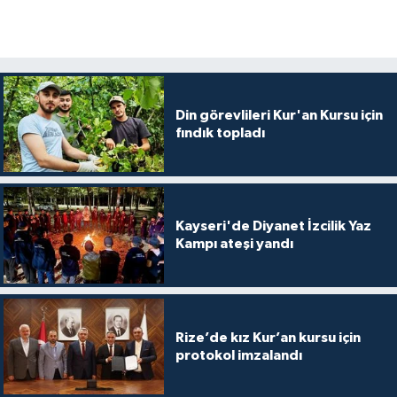
Diyarbakır Müftülüğü
İhtida Haberleri
Düzce Müftülüğü
YAŞAM
Edirne Müftülüğü
Din görevlileri Kur'an Kursu için
fındık topladı
Elazığ Müftülüğü
Erzincan Müftülüğü
Kayseri'de Diyanet İzcilik Yaz
Erzurum Müftülüğü
Kampı ateşi yandı
Eskişehir Müftülüğü
Gaziantep Müftülüğü
Rize’de kız Kur’an kursu için
protokol imzalandı
Giresun Müftülüğü