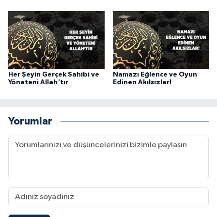
Karaman Müftülüğü
Kars Müftülüğü
Kastamonu Müftülüğü
Her Şeyin Gerçek Sahibi ve
Namazı Eğlence ve Oyun
Yöneteni Allah'tır
Edinen Akılsızlar!
Kayseri Müftülüğü
Kilis Müftülüğü
Yorumlar
Kırıkkale Müftülüğü
Kırklareli Müftülüğü
Kırşehir Müftülüğü
Kocaeli Müftülüğü